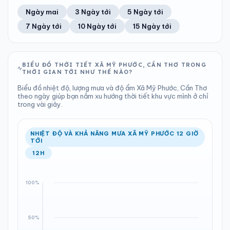
57%
24 km/h
13
Tốt
ĐIỂM SƯƠNG
% MƯA
1.23 mm
1006 hPa
23°C
100%
Trung bình ngày
Tốc độ gió
Ngày mai
3 Ngày tới
5 Ngày tới
Chỉ số UV
Ước lượng
Tổng cả ngày
Bình thường
Ổn định
Khả năng mưa
7 Ngày tới
10 Ngày tới
15 Ngày tới
TIA UV
TẦM NHÌN
LƯỢNG MƯA
ÁP SUẤT
13
Tốt
ĐIỂM SƯƠNG
% MƯA
4.58 mm
1008 hPa
21°C
55%
Chỉ số UV
Ước lượng
Tổng cả ngày
Bình thường
Ổn định
Khả năng mưa
BIỂU ĐỒ THỜI TIẾT XÃ MỸ PHƯỚC, CẦN THƠ TRONG
THỜI GIAN TỚI NHƯ THẾ NÀO?
LƯỢNG MƯA
ÁP SUẤT
ĐIỂM SƯƠNG
% MƯA
1.02 mm
1009 hPa
23°C
95%
Biểu đồ nhiệt độ, lượng mưa và độ ẩm Xã Mỹ Phước, Cần Thơ
Tổng cả ngày
Bình thường
theo ngày giúp bạn nắm xu hướng thời tiết khu vực mình ở chỉ
Ổn định
Khả năng mưa
trong vài giây.
ĐIỂM SƯƠNG
% MƯA
22°C
79%
Ổn định
Khả năng mưa
NHIỆT ĐỘ VÀ KHẢ NĂNG MƯA XÃ MỸ PHƯỚC 12 GIỜ
TỚI
12H