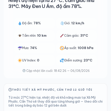
Nhiệt độ hiện tại là 27°C, cảm giác như
31°C. Mây Đen U Ám, độ ẩm 78%.
Độ ẩm:
78%
Gió:
12 km/h
Tầm nhìn:
10 km
Cảm giác:
31°C
Mưa:
74%
Áp suất:
1008 hPa
UV Index:
0
Điểm sương:
23°C
Cập nhật lần cuối: 18:42:26 — 06/08/2026
THỜI TIẾT XÃ MỸ PHƯỚC, CẦN THƠ 12 GIỜ TỚI
Từ mức 27°C hiện tại, nhiệt độ và khả năng mưa tại Xã Mỹ
Phước, Cần Thơ sẽ thay đổi qua từng khung giờ — theo dõi chi
tiết trong bảng dự báo 12 giờ bên dưới.