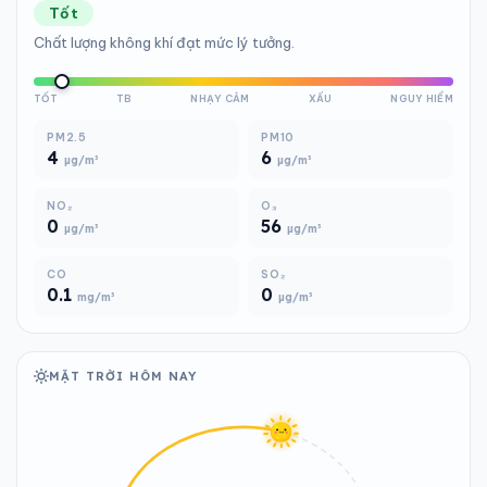
Tốt
Chất lượng không khí đạt mức lý tưởng.
TỐT
TB
NHẠY CẢM
XẤU
NGUY HIỂM
PM2.5
PM10
4
6
µg/m³
µg/m³
NO₂
O₃
0
56
µg/m³
µg/m³
CO
SO₂
0.1
0
mg/m³
µg/m³
MẶT TRỜI HÔM NAY