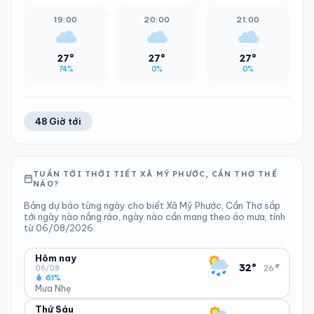
19:00
20:00
21:00
27°
27°
27°
74%
0%
0%
48 Giờ tới
TUẦN TỚI THỜI TIẾT XÃ MỸ PHƯỚC, CẦN THƠ THẾ
NÀO?
Bảng dự báo từng ngày cho biết Xã Mỹ Phước, Cần Thơ sắp
tới ngày nào nắng ráo, ngày nào cần mang theo áo mưa, tính
từ 06/08/2026.
Hôm nay
▾
32°
26°
06/08
61%
Mưa Nhẹ
Thứ Sáu
ĐỘ ẨM
GIÓ