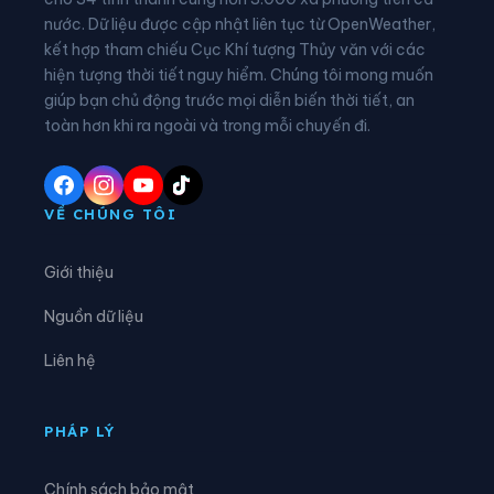
nước. Dữ liệu được cập nhật liên tục từ OpenWeather,
Phường Thốt Nốt
Phường Thuận Hưng
kết hợp tham chiếu Cục Khí tượng Thủy văn với các
hiện tượng thời tiết nguy hiểm. Chúng tôi mong muốn
Phường Trung Nhứt
Phường Vị Tân
giúp bạn chủ động trước mọi diễn biến thời tiết, an
Phường Vị Thanh
Phường Vĩnh Châu
toàn hơn khi ra ngoài và trong mỗi chuyến đi.
Phường Vĩnh Phước
Xã An Lạc Thôn
Xã An Ninh
Xã An Thạnh
VỀ CHÚNG TÔI
Xã Châu Thành
Xã Cờ Đỏ
Giới thiệu
Xã Cù Lao Dung
Xã Đại Hải
Nguồn dữ liệu
Xã Đại Ngãi
Xã Đông Hiệp
Liên hệ
Xã Đông Phước
Xã Đông Thuận
Xã Gia Hòa
Xã Hiệp Hưng
PHÁP LÝ
Xã Hồ Đắc Kiện
Xã Hòa An
Chính sách bảo mật