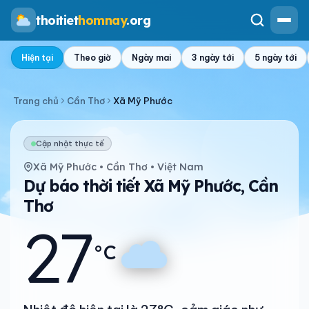
thoitiet
homnay
.org
Hiện tại
Theo giờ
Ngày mai
3 ngày tới
5 ngày tới
Trang chủ
Cần Thơ
Xã Mỹ Phước
Cập nhật thực tế
Xã Mỹ Phước • Cần Thơ • Việt Nam
Dự báo thời tiết Xã Mỹ Phước, Cần
Thơ
27
°C