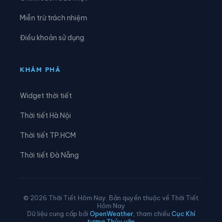
Xã Hỏa Lựu
Xã Hòa Tú
Miễn trừ trách nhiệm
Xã Kế Sách
Xã Lai Hòa
Điều khoản sử dụng
Xã Lâm Tân
Xã Lịch Hội Thượng
Xã Liêu Tú
Xã Long Hưng
KHÁM PHÁ
Xã Long Phú
Xã Lương Tâm
Widget thời tiết
Xã Mỹ Hương
Xã Mỹ Tú
Thời tiết Hà Nội
Xã Ngọc Tố
Xã Nhơn Ái
Thời tiết TP.HCM
Xã Nhơn Mỹ
Xã Nhu Gia
Thời tiết Đà Nẵng
Xã Phong Điền
Xã Phong Nẫm
Xã Phú Hữu
Xã Phú Lộc
© 2026 Thời Tiết Hôm Nay. Bản quyền thuộc về Thời Tiết
Hôm Nay
Xã Phú Tâm
Xã Phụng Hiệp
Dữ liệu cung cấp bởi
OpenWeather
, tham chiếu
Cục Khí
tượng Thủy văn