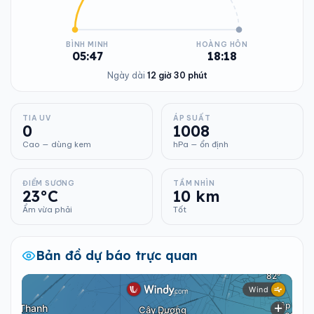
BÌNH MINH
HOÀNG HÔN
05:47
18:18
Ngày dài
12 giờ 30 phút
TIA UV
ÁP SUẤT
0
1008
Cao — dùng kem
hPa — ổn định
ĐIỂM SƯƠNG
TẦM NHÌN
23°C
10 km
Ẩm vừa phải
Tốt
Bản đồ dự báo trực quan