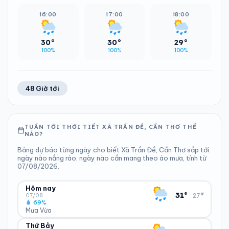
16:00
17:00
18:00
30°
30°
29°
100%
100%
100%
48 Giờ tới
TUẦN TỚI THỜI TIẾT XÃ TRẦN ĐỀ, CẦN THƠ THẾ
NÀO?
Bảng dự báo từng ngày cho biết Xã Trần Đề, Cần Thơ sắp tới
ngày nào nắng ráo, ngày nào cần mang theo áo mưa, tính từ
07/08/2026.
Hôm nay
▾
31°
27°
07/08
69%
Mưa Vừa
Thứ Bảy
ĐỘ ẨM
GIÓ