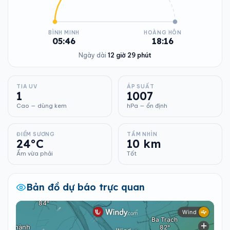
BÌNH MINH
HOÀNG HÔN
05:46
18:16
Ngày dài
12 giờ 29 phút
TIA UV
ÁP SUẤT
1
1007
Cao — dùng kem
hPa — ổn định
ĐIỂM SƯƠNG
TẦM NHÌN
24°C
10 km
Ẩm vừa phải
Tốt
Bản đồ dự báo trực quan