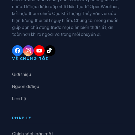
nước. Dữ liệu được cập nhật liên tục từ OpenWeather,
Phường Thốt Nốt
Phường Thuận Hưng
kết hợp tham chiếu Cục Khí tượng Thủy văn với các
hiện tượng thời tiết nguy hiểm. Chúng tôi mong muốn
Phường Trung Nhứt
Phường Vị Tân
giúp bạn chủ động trước mọi diễn biến thời tiết, an
Phường Vị Thanh
Phường Vĩnh Châu
toàn hơn khi ra ngoài và trong mỗi chuyến đi.
Phường Vĩnh Phước
Xã An Lạc Thôn
Xã An Ninh
Xã An Thạnh
VỀ CHÚNG TÔI
Xã Châu Thành
Xã Cờ Đỏ
Giới thiệu
Xã Cù Lao Dung
Xã Đại Hải
Nguồn dữ liệu
Xã Đại Ngãi
Xã Đông Hiệp
Liên hệ
Xã Đông Phước
Xã Đông Thuận
Xã Gia Hòa
Xã Hiệp Hưng
PHÁP LÝ
Xã Hồ Đắc Kiện
Xã Hòa An
Chính sách bảo mật