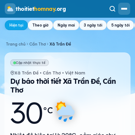
thoitiet
homnay
.org
Hiện tại
Theo giờ
Ngày mai
3 ngày tới
5 ngày tới
Trang chủ
Cần Thơ
Xã Trần Đề
Cập nhật thực tế
Xã Trần Đề • Cần Thơ • Việt Nam
Dự báo thời tiết Xã Trần Đề, Cần
Thơ
30
°C