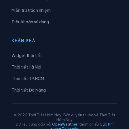
Xã Hỏa Lựu
Xã Hòa Tú
Miễn trừ trách nhiệm
Xã Kế Sách
Xã Lai Hòa
Điều khoản sử dụng
Xã Lâm Tân
Xã Lịch Hội Thượng
Xã Liêu Tú
Xã Long Hưng
KHÁM PHÁ
Xã Long Phú
Xã Lương Tâm
Widget thời tiết
Xã Mỹ Hương
Xã Mỹ Phước
Thời tiết Hà Nội
Xã Mỹ Tú
Xã Ngọc Tố
Thời tiết TP.HCM
Xã Nhơn Ái
Xã Nhơn Mỹ
Thời tiết Đà Nẵng
Xã Nhu Gia
Xã Phong Điền
Xã Phong Nẫm
Xã Phú Hữu
© 2026 Thời Tiết Hôm Nay. Bản quyền thuộc về Thời Tiết
Hôm Nay
Xã Phú Lộc
Xã Phú Tâm
Dữ liệu cung cấp bởi
OpenWeather
, tham chiếu
Cục Khí
tượng Thủy văn