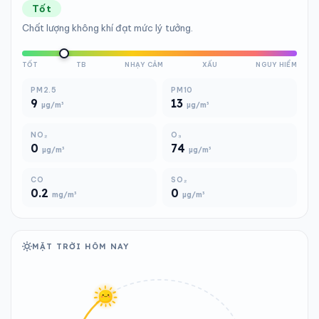
Tốt
Chất lượng không khí đạt mức lý tưởng.
TỐT
TB
NHẠY CẢM
XẤU
NGUY HIỂM
PM2.5
PM10
9
13
µg/m³
µg/m³
NO₂
O₃
0
74
µg/m³
µg/m³
CO
SO₂
0.2
0
mg/m³
µg/m³
MẶT TRỜI HÔM NAY