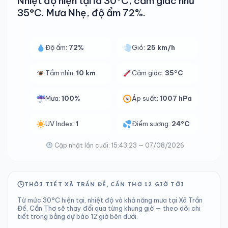
Nhiệt độ hiện tại là 30°C, cảm giác như
35°C. Mưa Nhẹ, độ ẩm 72%.
Độ ẩm:
72%
Gió:
25 km/h
Tầm nhìn:
10 km
Cảm giác:
35°C
Mưa:
100%
Áp suất:
1007 hPa
UV Index:
1
Điểm sương:
24°C
Cập nhật lần cuối: 15:43:23 — 07/08/2026
THỜI TIẾT XÃ TRẦN ĐỀ, CẦN THƠ 12 GIỜ TỚI
Từ mức 30°C hiện tại, nhiệt độ và khả năng mưa tại Xã Trần
Đề, Cần Thơ sẽ thay đổi qua từng khung giờ — theo dõi chi
tiết trong bảng dự báo 12 giờ bên dưới.