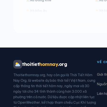
Xã Hòa An
Xã H
Xã Kim Đồng
Xã L
Xã Minh Khai
Xã M
Xã Nguyên Bình
Xã N
Xã Quang Hán
Xã 
VỀ C
thoitiet
homnay
.org
Xã Quảng Uyên
Xã S
Giới t
Thoitiethomnay.org, hay còn gọi là Thời Tiết Hôm
Xã Thành Công
Xã T
Nay Org, là website dự báo thời tiết Việt Nam, cung
Nguồn 
cấp thông tin thời tiết hôm nay, ngày mai và 30
Xã Tổng Cọt
Xã T
ngày tới cho 34 tỉnh thành cùng hơn 3.000 xã
Liên h
phường trên cả nước. Dữ liệu được cập nhật liên tục
Xã Vinh Quý
Xã X
từ OpenWeather, kết hợp tham chiếu Cục Khí tượng