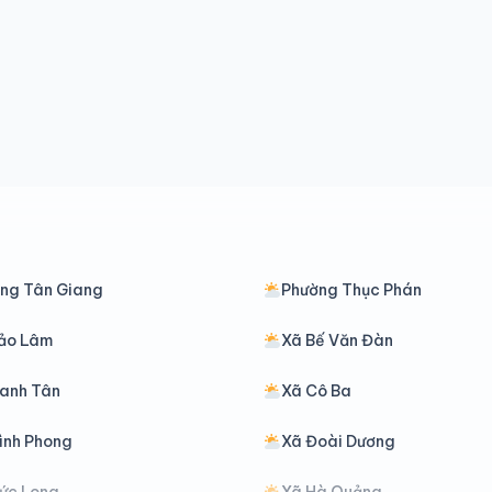
ng Tân Giang
Phường Thục Phán
ảo Lâm
Xã Bế Văn Đàn
anh Tân
Xã Cô Ba
ình Phong
Xã Đoài Dương
ức Long
Xã Hà Quảng