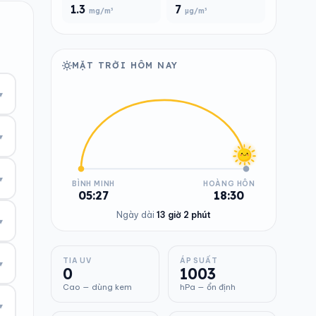
1.3
7
mg/m³
µg/m³
MẶT TRỜI HÔM NAY
▾
▾
▾
BÌNH MINH
HOÀNG HÔN
05:27
18:30
Ngày dài
13 giờ 2 phút
▾
TIA UV
ÁP SUẤT
▾
0
1003
Cao — dùng kem
hPa — ổn định
▾