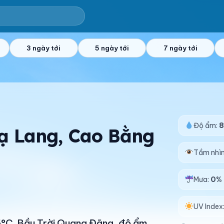
3 ngày tới
5 ngày tới
7 ngày tới
Độ ẩm:
Hạ Lang, Cao Bằng
Tầm nhì
Mưa:
0%
UV Index
25°C. Bầu Trời Quang Đãng, độ ẩm