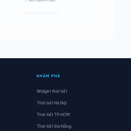
Xã Khánh Xuân
Xã Lý Quốc
Xã Nam Tuấn
Xã Phục Hòa
Xã Quang Trung
KHÁM PHÁ
Xã Thạch An
Widget thời tiết
Xã Tĩnh Túc
Thời tiết Hà Nội
Xã Trường Hà
Thời tiết TP.HCM
Thời tiết Đà Nẵng