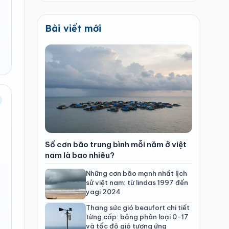
Bài viết mới
Số cơn bão trung bình mỗi năm ở việt
nam là bao nhiêu?
Những cơn bão mạnh nhất lịch
sử việt nam: từ lindas 1997 đến
yagi 2024
Thang sức gió beaufort chi tiết
từng cấp: bảng phân loại 0-17
và tốc độ gió tương ứng