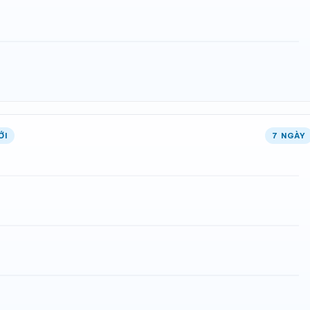
ỚI
7 NGÀY