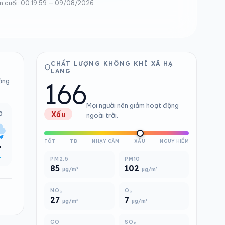
n cuối: 00:19:59 — 09/08/2026
CHẤT LƯỢNG KHÔNG KHÍ XÃ HẠ
LANG
166
bảng
Mọi người nên giảm hoạt động
0
Xấu
ngoài trời.
TỐT
TB
NHẠY CẢM
XẤU
NGUY HIỂM
°
%
PM2.5
PM10
85
102
µg/m³
µg/m³
NO₂
O₃
27
7
µg/m³
µg/m³
CO
SO₂