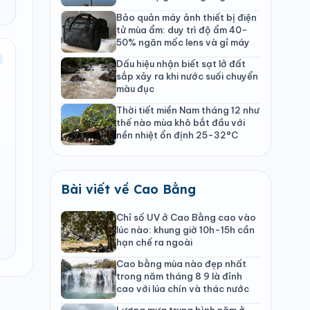
Bảo quản máy ảnh thiết bị điện
tử mùa ẩm: duy trì độ ẩm 40-
50% ngăn mốc lens và gỉ máy
Dấu hiệu nhận biết sạt lở đất
sắp xảy ra khi nước suối chuyển
màu đục
Thời tiết miền Nam tháng 12 như
thế nào mùa khô bắt đầu với
nền nhiệt ổn định 25-32°C
Bài viết về Cao Bằng
Chỉ số UV ở Cao Bằng cao vào
lúc nào: khung giờ 10h-15h cần
hạn chế ra ngoài
Cao bằng mùa nào đẹp nhất
trong năm tháng 8 9 là đỉnh
cao với lúa chín và thác nước
Lượng mưa trung bình năm ở