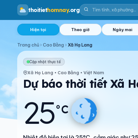
thoitiet
homnay
.org
Hiện tại
Theo giờ
Ngày mai
Trang chủ
Cao Bằng
Xã Hạ Lang
Cập nhật thực tế
Xã Hạ Lang • Cao Bằng • Việt Nam
Dự báo thời tiết Xã 
25
°C
Nhiệt độ hiện tại là 25°C, cảm giác như 