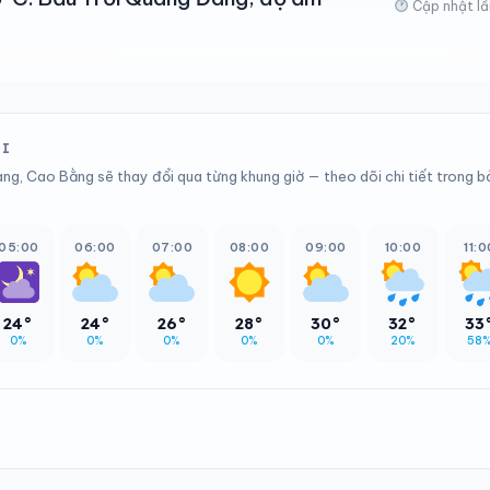
Cập nhật lầ
ỚI
ang, Cao Bằng sẽ thay đổi qua từng khung giờ — theo dõi chi tiết trong 
05:00
06:00
07:00
08:00
09:00
10:00
11:0
24°
24°
26°
28°
30°
32°
33
0%
0%
0%
0%
0%
20%
58