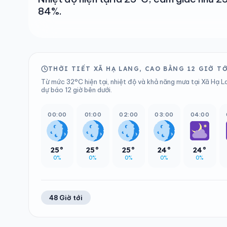
84%.
THỜI TIẾT XÃ HẠ LANG, CAO BẰNG 12 GIỜ T
Từ mức 32°C hiện tại, nhiệt độ và khả năng mưa tại Xã Hạ L
dự báo 12 giờ bên dưới.
00:00
01:00
02:00
03:00
04:00
25°
25°
25°
24°
24°
0%
0%
0%
0%
0%
48 Giờ tới