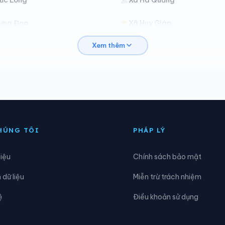
ưng Đạo
Xã Huy Giáp
Xem thêm
ũng Nặm
Xã Lý Bôn
inh Tâm
Xã Nam Quang
guyễn Huệ
Xã Phan Thanh
Quảng Lâm
Xã Quang Long
HÚNG TÔI
PHÁP LÝ
ơn Lộ
Xã Tam Kim
hiệu
Chính sách bảo mật
hanh Long
Xã Thông Nông
dữ liệu
Miễn trừ trách nhiệm
rà Lĩnh
Xã Trùng Khánh
ệ
Điều khoản sử dụng
uân Trường
Xã Yên Thổ