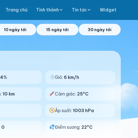
Trang chủ
Tỉnh thành
Tin tức
Widget
10 ngày tới
15 ngày tới
30 ngày tới
84%
Gió:
6 km/h
n:
10 km
Cảm giác:
25°C
Áp suất:
1003 hPa
:
0
Điểm sương:
22°C