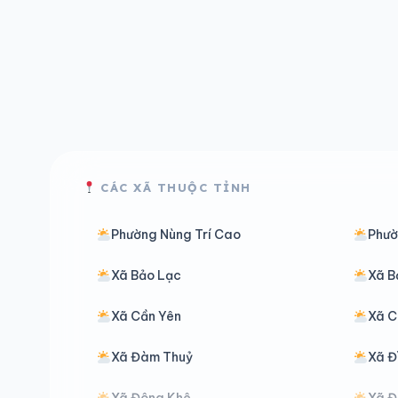
CÁC XÃ THUỘC TỈNH
Phường Nùng Trí Cao
Phườ
Xã Bảo Lạc
Xã B
Xã Cần Yên
Xã C
Xã Đàm Thuỷ
Xã Đ
Xã Đông Khê
Xã Đ