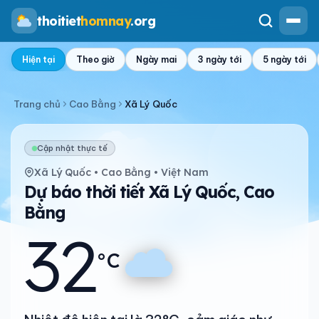
thoitiet
homnay
.org
Hiện tại
Theo giờ
Ngày mai
3 ngày tới
5 ngày tới
Trang chủ
Cao Bằng
Xã Lý Quốc
Cập nhật thực tế
Xã Lý Quốc • Cao Bằng • Việt Nam
Dự báo thời tiết Xã Lý Quốc, Cao
Bằng
32
°C