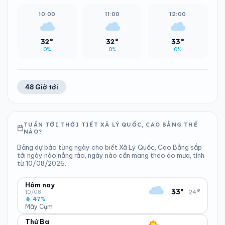
10:00
11:00
12:00
32°
32°
33°
0%
0%
0%
48 Giờ tới
TUẦN TỚI THỜI TIẾT XÃ LÝ QUỐC, CAO BẰNG THẾ
NÀO?
Bảng dự báo từng ngày cho biết Xã Lý Quốc, Cao Bằng sắp
tới ngày nào nắng ráo, ngày nào cần mang theo áo mưa, tính
từ 10/08/2026.
Hôm nay
▾
33°
24°
10/08
47%
Mây Cụm
Thứ Ba
ĐỘ ẨM
GIÓ