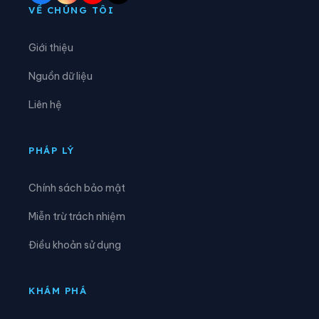
Xã Nguyên Bình
Xã Nguyễn Huệ
VỀ CHÚNG TÔI
Xã Phan Thanh
Xã Phục Hòa
Giới thiệu
Xã Quang Hán
Xã Quảng Lâm
Nguồn dữ liệu
Xã Quang Long
Xã Quang Trung
Liên hệ
Xã Quảng Uyên
Xã Sơn Lộ
Xã Tam Kim
Xã Thạch An
PHÁP LÝ
Xã Thành Công
Xã Thanh Long
Chính sách bảo mật
Xã Thông Nông
Xã Tĩnh Túc
Miễn trừ trách nhiệm
Xã Tổng Cọt
Xã Trà Lĩnh
Điều khoản sử dụng
Xã Trùng Khánh
Xã Trường Hà
Xã Vinh Quý
Xã Xuân Trường
KHÁM PHÁ
Xã Yên Thổ