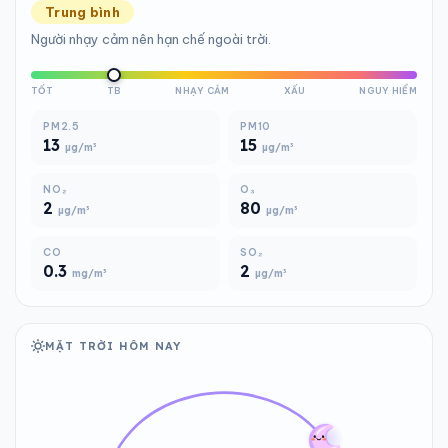
Trung bình
Người nhạy cảm nên hạn chế ngoài trời.
TỐT
TB
NHẠY CẢM
XẤU
NGUY HIỂM
PM2.5
PM10
13
15
µg/m³
µg/m³
NO₂
O₃
2
80
µg/m³
µg/m³
CO
SO₂
0.3
2
mg/m³
µg/m³
MẶT TRỜI HÔM NAY