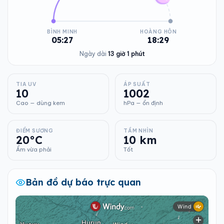
BÌNH MINH
HOÀNG HÔN
05:27
18:29
Ngày dài
13 giờ 1 phút
TIA UV
ÁP SUẤT
10
1002
Cao — dùng kem
hPa — ổn định
ĐIỂM SƯƠNG
TẦM NHÌN
20°C
10 km
Ẩm vừa phải
Tốt
Bản đồ dự báo trực quan