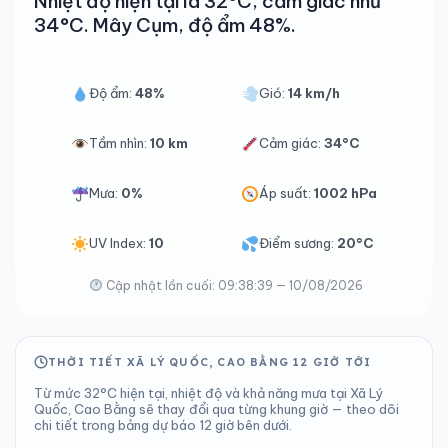
Nhiệt độ hiện tại là 32°C, cảm giác như
34°C. Mây Cụm, độ ẩm 48%.
Độ ẩm:
48%
Gió:
14 km/h
Tầm nhìn:
10 km
Cảm giác:
34°C
Mưa:
0%
Áp suất:
1002 hPa
UV Index:
10
Điểm sương:
20°C
Cập nhật lần cuối: 09:38:39 — 10/08/2026
THỜI TIẾT XÃ LÝ QUỐC, CAO BẰNG 12 GIỜ TỚI
Từ mức 32°C hiện tại, nhiệt độ và khả năng mưa tại Xã Lý
Quốc, Cao Bằng sẽ thay đổi qua từng khung giờ — theo dõi
chi tiết trong bảng dự báo 12 giờ bên dưới.