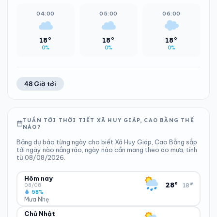
04:00
05:00
06:00
18°
18°
18°
0%
0%
0%
48 Giờ tới
TUẦN TỚI THỜI TIẾT XÃ HUY GIÁP, CAO BẰNG THẾ
NÀO?
Bảng dự báo từng ngày cho biết Xã Huy Giáp, Cao Bằng sắp
tới ngày nào nắng ráo, ngày nào cần mang theo áo mưa, tính
từ 08/08/2026.
Hôm nay
▾
28°
18°
08/08
58%
Mưa Nhẹ
Chủ Nhật
ĐỘ ẨM
GIÓ