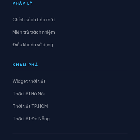
Xã Tam Kim
Xã Thạch An
PHÁP LÝ
Xã Thành Công
Xã Thanh Long
Chính sách bảo mật
Xã Thông Nông
Xã Tĩnh Túc
Miễn trừ trách nhiệm
Xã Tổng Cọt
Xã Trà Lĩnh
Điều khoản sử dụng
Xã Trùng Khánh
Xã Trường Hà
Xã Vinh Quý
Xã Xuân Trường
KHÁM PHÁ
Xã Yên Thổ
Widget thời tiết
Thời tiết Hà Nội
Thời tiết TP.HCM
Thời tiết Đà Nẵng