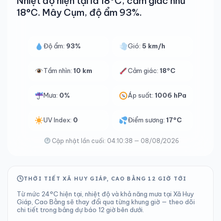
Nhiệt độ hiện tại là 18°C, cảm giác như
18°C. Mây Cụm, độ ẩm 93%.
Độ ẩm:
93%
Gió:
5 km/h
Tầm nhìn:
10 km
Cảm giác:
18°C
Mưa:
0%
Áp suất:
1006 hPa
UV Index:
0
Điểm sương:
17°C
Cập nhật lần cuối: 04:10:38 — 08/08/2026
THỜI TIẾT XÃ HUY GIÁP, CAO BẰNG 12 GIỜ TỚI
Từ mức 24°C hiện tại, nhiệt độ và khả năng mưa tại Xã Huy
Giáp, Cao Bằng sẽ thay đổi qua từng khung giờ — theo dõi
chi tiết trong bảng dự báo 12 giờ bên dưới.