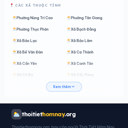
CÁC XÃ THUỘC TỈNH
Phường Nùng Trí Cao
Phường Tân Giang
Phường Thục Phán
Xã Bạch Đằng
Xã Bảo Lạc
Xã Bảo Lâm
Xã Bế Văn Đàn
Xã Ca Thành
Xã Cần Yên
Xã Canh Tân
Xã Cô Ba
Xã Cốc Pàng
Xã Đàm Thuỷ
Xã Đình Phong
Xem thêm
Xã Đoài Dương
Xã Độc Lập
Xã Đông Khê
Xã Đức Long
thoitiet
homnay
.org
Xã Hạ Lang
Xã Hà Quảng
Thoitiethomnay.org, hay còn gọi là Thời Tiết Hôm Nay