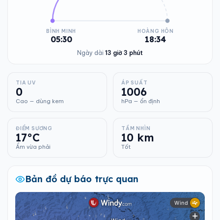
BÌNH MINH
HOÀNG HÔN
05:30
18:34
Ngày dài
13 giờ 3 phút
TIA UV
ÁP SUẤT
0
1006
Cao — dùng kem
hPa — ổn định
ĐIỂM SƯƠNG
TẦM NHÌN
17°C
10 km
Ẩm vừa phải
Tốt
Bản đồ dự báo trực quan