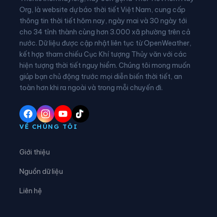
Xã Hạnh Phúc
Xã Hòa An
Org, là website dự báo thời tiết Việt Nam, cung cấp
thông tin thời tiết hôm nay, ngày mai và 30 ngày tới
Xã Hưng Đạo
Xã Khánh Xuân
cho 34 tỉnh thành cùng hơn 3.000 xã phường trên cả
nước. Dữ liệu được cập nhật liên tục từ OpenWeather,
Xã Kim Đồng
Xã Lũng Nặm
kết hợp tham chiếu Cục Khí tượng Thủy văn với các
hiện tượng thời tiết nguy hiểm. Chúng tôi mong muốn
Xã Lý Bôn
Xã Lý Quốc
giúp bạn chủ động trước mọi diễn biến thời tiết, an
Xã Minh Khai
Xã Minh Tâm
toàn hơn khi ra ngoài và trong mỗi chuyến đi.
Xã Nam Quang
Xã Nam Tuấn
Xã Nguyên Bình
Xã Nguyễn Huệ
VỀ CHÚNG TÔI
Xã Phan Thanh
Xã Phục Hòa
Giới thiệu
Xã Quang Hán
Xã Quảng Lâm
Nguồn dữ liệu
Xã Quang Long
Xã Quang Trung
Liên hệ
Xã Quảng Uyên
Xã Sơn Lộ