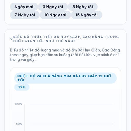
46%
6 km/h
13
Tốt
ĐIỂM SƯƠNG
% MƯA
6.11 mm
1002 hPa
23°C
100%
Trung bình ngày
Tốc độ gió
Ngày mai
3 Ngày tới
5 Ngày tới
Chỉ số UV
Ước lượng
Tổng cả ngày
Bình thường
Ổn định
Khả năng mưa
7 Ngày tới
10 Ngày tới
15 Ngày tới
TIA UV
TẦM NHÌN
LƯỢNG MƯA
ÁP SUẤT
13
Tốt
ĐIỂM SƯƠNG
% MƯA
2.25 mm
1001 hPa
21°C
100%
Chỉ số UV
Ước lượng
Tổng cả ngày
Bình thường
Ổn định
Khả năng mưa
BIỂU ĐỒ THỜI TIẾT XÃ HUY GIÁP, CAO BẰNG TRONG
THỜI GIAN TỚI NHƯ THẾ NÀO?
LƯỢNG MƯA
ÁP SUẤT
ĐIỂM SƯƠNG
% MƯA
0 mm
1000 hPa
21°C
100%
Biểu đồ nhiệt độ, lượng mưa và độ ẩm Xã Huy Giáp, Cao Bằng
Tổng cả ngày
Bình thường
theo ngày giúp bạn nắm xu hướng thời tiết khu vực mình ở chỉ
Ổn định
Khả năng mưa
trong vài giây.
ĐIỂM SƯƠNG
% MƯA
19°C
0%
Ổn định
Khả năng mưa
NHIỆT ĐỘ VÀ KHẢ NĂNG MƯA XÃ HUY GIÁP 12 GIỜ
TỚI
12H