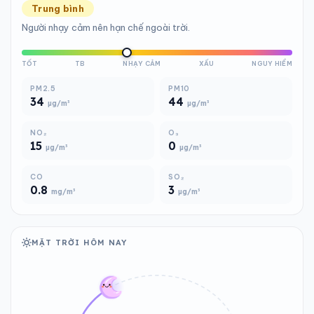
Trung bình
Người nhạy cảm nên hạn chế ngoài trời.
TỐT
TB
NHẠY CẢM
XẤU
NGUY HIỂM
PM2.5
PM10
34
44
µg/m³
µg/m³
NO₂
O₃
15
0
µg/m³
µg/m³
CO
SO₂
0.8
3
mg/m³
µg/m³
MẶT TRỜI HÔM NAY