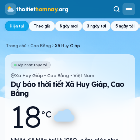
thoitiet
homnay
.org
Hiện tại
Theo giờ
Ngày mai
3 ngày tới
5 ngày tới
Trang chủ
Cao Bằng
Xã Huy Giáp
Cập nhật thực tế
Xã Huy Giáp • Cao Bằng • Việt Nam
Dự báo thời tiết Xã Huy Giáp, Cao
Bằng
18
°C