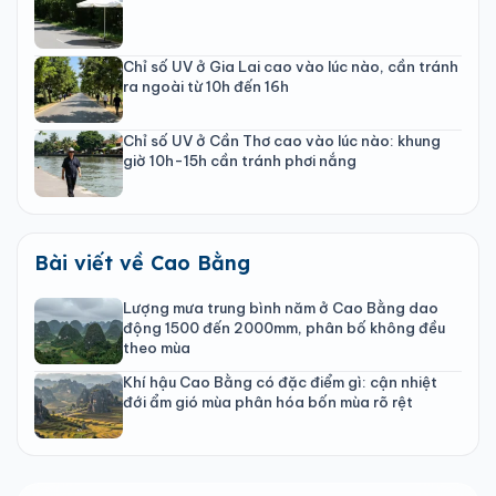
Chỉ số UV ở Gia Lai cao vào lúc nào, cần tránh
ra ngoài từ 10h đến 16h
Chỉ số UV ở Cần Thơ cao vào lúc nào: khung
giờ 10h-15h cần tránh phơi nắng
Bài viết về Cao Bằng
Lượng mưa trung bình năm ở Cao Bằng dao
động 1500 đến 2000mm, phân bố không đều
theo mùa
Khí hậu Cao Bằng có đặc điểm gì: cận nhiệt
đới ẩm gió mùa phân hóa bốn mùa rõ rệt