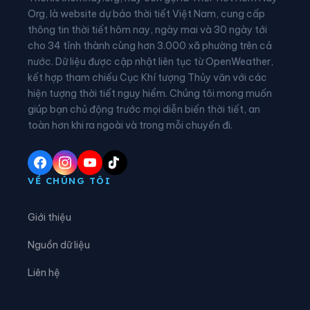
Xã Hạnh Phúc
Xã Hòa An
Org, là website dự báo thời tiết Việt Nam, cung cấp
thông tin thời tiết hôm nay, ngày mai và 30 ngày tới
Xã Hưng Đạo
Xã Huy Giáp
cho 34 tỉnh thành cùng hơn 3.000 xã phường trên cả
nước. Dữ liệu được cập nhật liên tục từ OpenWeather,
Xã Khánh Xuân
Xã Kim Đồng
kết hợp tham chiếu Cục Khí tượng Thủy văn với các
hiện tượng thời tiết nguy hiểm. Chúng tôi mong muốn
Xã Lũng Nặm
Xã Lý Bôn
giúp bạn chủ động trước mọi diễn biến thời tiết, an
Xã Lý Quốc
Xã Minh Khai
toàn hơn khi ra ngoài và trong mỗi chuyến đi.
Xã Minh Tâm
Xã Nam Quang
Xã Nam Tuấn
Xã Nguyên Bình
VỀ CHÚNG TÔI
Xã Nguyễn Huệ
Xã Phan Thanh
Giới thiệu
Xã Phục Hòa
Xã Quang Hán
Nguồn dữ liệu
Xã Quảng Lâm
Xã Quang Long
Liên hệ
Xã Quang Trung
Xã Quảng Uyên