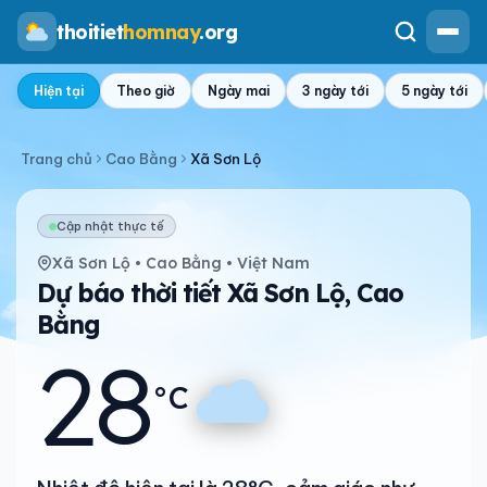
thoitiet
homnay
.org
Hiện tại
Theo giờ
Ngày mai
3 ngày tới
5 ngày tới
Trang chủ
Cao Bằng
Xã Sơn Lộ
Cập nhật thực tế
Xã Sơn Lộ • Cao Bằng • Việt Nam
Dự báo thời tiết Xã Sơn Lộ, Cao
Bằng
28
°C