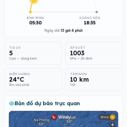
BÌNH MINH
HOÀNG HÔN
05:30
18:35
Ngày dài
13 giờ 4 phút
TIA UV
ÁP SUẤT
5
1003
Cao — dùng kem
hPa — ổn định
ĐIỂM SƯƠNG
TẦM NHÌN
24°C
10 km
Ẩm vừa phải
Tốt
Bản đồ dự báo trực quan