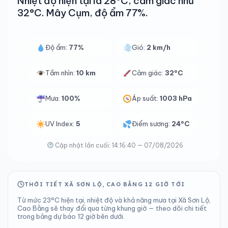
Nhiệt độ hiện tại là 28°C, cảm giác như
32°C. Mây Cụm, độ ẩm 77%.
Độ ẩm:
77%
Gió:
2 km/h
Tầm nhìn:
10 km
Cảm giác:
32°C
Mưa:
100%
Áp suất:
1003 hPa
UV Index:
5
Điểm sương:
24°C
Cập nhật lần cuối: 14:16:40 — 07/08/2026
THỜI TIẾT XÃ SƠN LỘ, CAO BẰNG 12 GIỜ TỚI
Từ mức 23°C hiện tại, nhiệt độ và khả năng mưa tại Xã Sơn Lộ,
Cao Bằng sẽ thay đổi qua từng khung giờ — theo dõi chi tiết
trong bảng dự báo 12 giờ bên dưới.