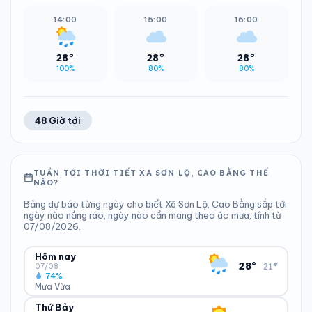
14:00
15:00
16:00
28°
28°
28°
100%
80%
80%
48 Giờ tới
TUẦN TỚI THỜI TIẾT XÃ SƠN LỘ, CAO BẰNG THẾ
NÀO?
Bảng dự báo từng ngày cho biết Xã Sơn Lộ, Cao Bằng sắp tới
ngày nào nắng ráo, ngày nào cần mang theo áo mưa, tính từ
07/08/2026.
Hôm nay
▾
28°
21°
07/08
74%
Mưa Vừa
Thứ Bảy
ĐỘ ẨM
GIÓ