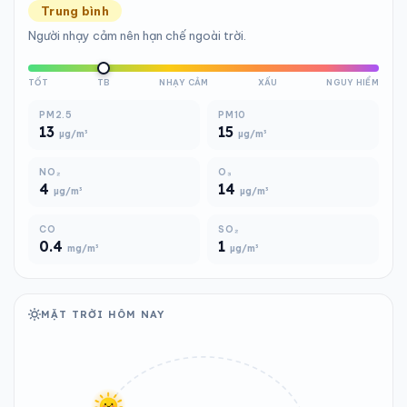
Trung bình
Người nhạy cảm nên hạn chế ngoài trời.
TỐT
TB
NHẠY CẢM
XẤU
NGUY HIỂM
PM2.5
PM10
13
15
µg/m³
µg/m³
NO₂
O₃
4
14
µg/m³
µg/m³
CO
SO₂
0.4
1
mg/m³
µg/m³
MẶT TRỜI HÔM NAY