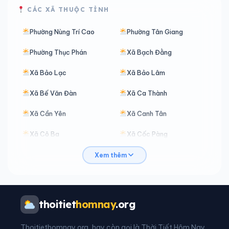
CÁC XÃ THUỘC TỈNH
Phường Nùng Trí Cao
Phường Tân Giang
Phường Thục Phán
Xã Bạch Đằng
Xã Bảo Lạc
Xã Bảo Lâm
Xã Bế Văn Đàn
Xã Ca Thành
Xã Cần Yên
Xã Canh Tân
Xã Cô Ba
Xã Cốc Pàng
Xã Đàm Thuỷ
Xã Đình Phong
Xem thêm
Xã Đoài Dương
Xã Độc Lập
Xã Đông Khê
Xã Đức Long
thoitiet
homnay
.org
Xã Hạ Lang
Xã Hà Quảng
Thoitiethomnay.org, hay còn gọi là Thời Tiết Hôm Nay