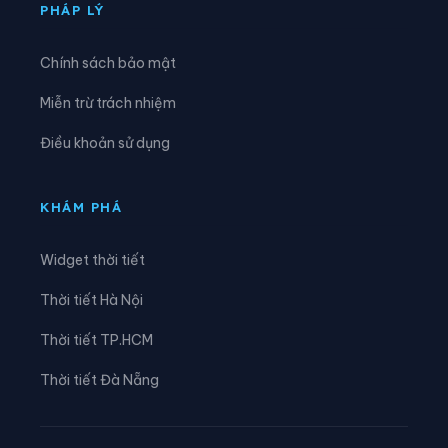
Xã Tam Kim
Xã Thạch An
PHÁP LÝ
Xã Thành Công
Xã Thanh Long
Chính sách bảo mật
Xã Thông Nông
Xã Tĩnh Túc
Miễn trừ trách nhiệm
Xã Tổng Cọt
Xã Trà Lĩnh
Điều khoản sử dụng
Xã Trùng Khánh
Xã Trường Hà
Xã Vinh Quý
Xã Xuân Trường
KHÁM PHÁ
Xã Yên Thổ
Widget thời tiết
Thời tiết Hà Nội
Thời tiết TP.HCM
Thời tiết Đà Nẵng