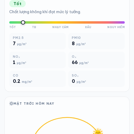
Tốt
Chất lượng không khí đạt mức lý tưởng.
TỐT
TB
NHẠY CẢM
XẤU
NGUY HIỂM
PM2.5
PM10
7
8
µg/m³
µg/m³
NO₂
O₃
1
66
µg/m³
µg/m³
CO
SO₂
0.2
0
mg/m³
µg/m³
MẶT TRỜI HÔM NAY