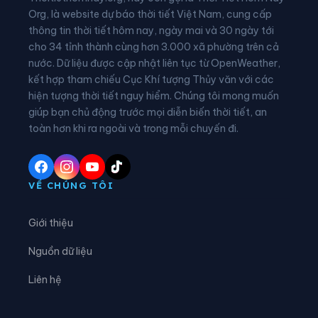
Xã Hạnh Phúc
Xã Hòa An
Org, là website dự báo thời tiết Việt Nam, cung cấp
thông tin thời tiết hôm nay, ngày mai và 30 ngày tới
Xã Hưng Đạo
Xã Huy Giáp
cho 34 tỉnh thành cùng hơn 3.000 xã phường trên cả
nước. Dữ liệu được cập nhật liên tục từ OpenWeather,
Xã Khánh Xuân
Xã Kim Đồng
kết hợp tham chiếu Cục Khí tượng Thủy văn với các
hiện tượng thời tiết nguy hiểm. Chúng tôi mong muốn
Xã Lũng Nặm
Xã Lý Bôn
giúp bạn chủ động trước mọi diễn biến thời tiết, an
Xã Lý Quốc
Xã Minh Khai
toàn hơn khi ra ngoài và trong mỗi chuyến đi.
Xã Minh Tâm
Xã Nam Quang
Xã Nam Tuấn
Xã Nguyên Bình
VỀ CHÚNG TÔI
Xã Nguyễn Huệ
Xã Phan Thanh
Giới thiệu
Xã Phục Hòa
Xã Quang Hán
Nguồn dữ liệu
Xã Quảng Lâm
Xã Quang Long
Liên hệ
Xã Quang Trung
Xã Quảng Uyên