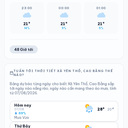
23:00
00:00
01:00
21°
21°
21°
14%
9%
5%
48 Giờ tới
TUẦN TỚI THỜI TIẾT XÃ YÊN THỔ, CAO BẰNG THẾ
NÀO?
Bảng dự báo từng ngày cho biết Xã Yên Thổ, Cao Bằng sắp
tới ngày nào nắng ráo, ngày nào cần mang theo áo mưa, tính
từ 07/08/2026.
Hôm nay
▾
28°
20°
07/08
69%
Mưa Vừa
Thứ Bảy
ĐỘ ẨM
GIÓ