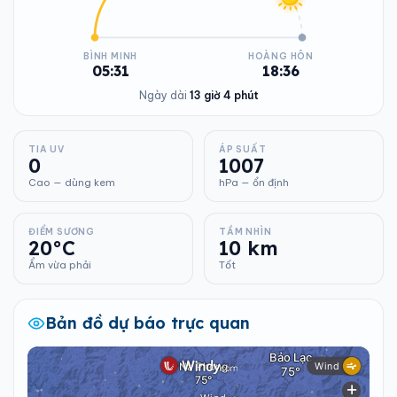
BÌNH MINH
HOÀNG HÔN
05:31
18:36
Ngày dài
13 giờ 4 phút
TIA UV
ÁP SUẤT
0
1007
Cao — dùng kem
hPa — ổn định
ĐIỂM SƯƠNG
TẦM NHÌN
20°C
10 km
Ẩm vừa phải
Tốt
Bản đồ dự báo trực quan