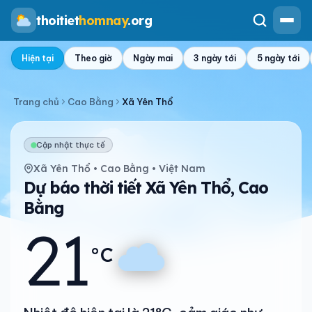
thoitiet
homnay
.org
Hiện tại
Theo giờ
Ngày mai
3 ngày tới
5 ngày tới
Trang chủ
Cao Bằng
Xã Yên Thổ
Cập nhật thực tế
Xã Yên Thổ • Cao Bằng • Việt Nam
Dự báo thời tiết Xã Yên Thổ, Cao
Bằng
21
°C