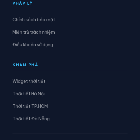
Xã Sơn Lộ
Xã Tam Kim
PHÁP LÝ
Xã Thạch An
Xã Thành Công
Chính sách bảo mật
Xã Thanh Long
Xã Thông Nông
Miễn trừ trách nhiệm
Xã Tĩnh Túc
Xã Tổng Cọt
Điều khoản sử dụng
Xã Trà Lĩnh
Xã Trùng Khánh
Xã Trường Hà
Xã Vinh Quý
KHÁM PHÁ
Xã Xuân Trường
Widget thời tiết
Thời tiết Hà Nội
Thời tiết TP.HCM
Thời tiết Đà Nẵng