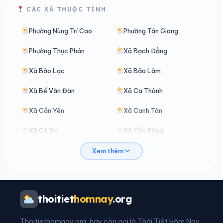
CÁC XÃ THUỘC TỈNH
Phường Nùng Trí Cao
Phường Tân Giang
Phường Thục Phán
Xã Bạch Đằng
Xã Bảo Lạc
Xã Bảo Lâm
Xã Bế Văn Đàn
Xã Ca Thành
Xã Cần Yên
Xã Canh Tân
Xã Cô Ba
Xã Cốc Pàng
Xã Đàm Thuỷ
Xã Đình Phong
Xem thêm
Xã Đoài Dương
Xã Độc Lập
Xã Đông Khê
Xã Đức Long
thoitiet
homnay
.org
Xã Hạ Lang
Xã Hà Quảng
Thoitiethomnay.org, hay còn gọi là Thời Tiết Hôm Nay