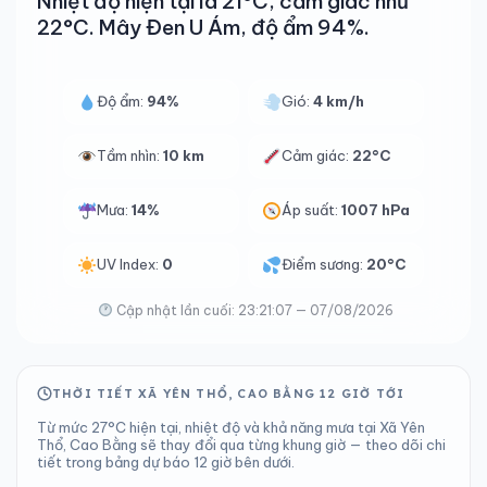
Nhiệt độ hiện tại là 21°C, cảm giác như
22°C. Mây Đen U Ám, độ ẩm 94%.
Độ ẩm:
94%
Gió:
4 km/h
Tầm nhìn:
10 km
Cảm giác:
22°C
Mưa:
14%
Áp suất:
1007 hPa
UV Index:
0
Điểm sương:
20°C
Cập nhật lần cuối: 23:21:07 — 07/08/2026
THỜI TIẾT XÃ YÊN THỔ, CAO BẰNG 12 GIỜ TỚI
Từ mức 27°C hiện tại, nhiệt độ và khả năng mưa tại Xã Yên
Thổ, Cao Bằng sẽ thay đổi qua từng khung giờ — theo dõi chi
tiết trong bảng dự báo 12 giờ bên dưới.