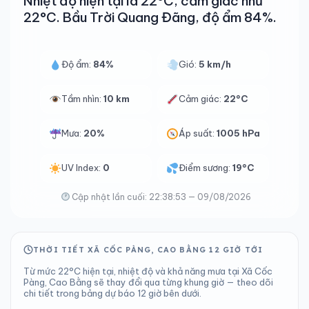
Nhiệt độ hiện tại là 22°C, cảm giác như
22°C. Bầu Trời Quang Đãng, độ ẩm 84%.
Độ ẩm:
84%
Gió:
5 km/h
Tầm nhìn:
10 km
Cảm giác:
22°C
Mưa:
20%
Áp suất:
1005 hPa
UV Index:
0
Điểm sương:
19°C
Cập nhật lần cuối: 22:38:53 — 09/08/2026
THỜI TIẾT XÃ CỐC PÀNG, CAO BẰNG 12 GIỜ TỚI
Từ mức 22°C hiện tại, nhiệt độ và khả năng mưa tại Xã Cốc
Pàng, Cao Bằng sẽ thay đổi qua từng khung giờ — theo dõi
chi tiết trong bảng dự báo 12 giờ bên dưới.