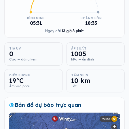
BÌNH MINH
HOÀNG HÔN
05:31
18:35
Ngày dài
13 giờ 3 phút
TIA UV
ÁP SUẤT
0
1005
Cao — dùng kem
hPa — ổn định
ĐIỂM SƯƠNG
TẦM NHÌN
19°C
10 km
Ẩm vừa phải
Tốt
Bản đồ dự báo trực quan