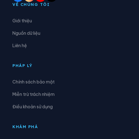
Xã Nguyên Bình
Xã Nguyễn Huệ
VỀ CHÚNG TÔI
Xã Phan Thanh
Xã Phục Hòa
Giới thiệu
Xã Quang Hán
Xã Quảng Lâm
Nguồn dữ liệu
Xã Quang Long
Xã Quang Trung
Liên hệ
Xã Quảng Uyên
Xã Sơn Lộ
Xã Tam Kim
Xã Thạch An
PHÁP LÝ
Xã Thành Công
Xã Thanh Long
Chính sách bảo mật
Xã Thông Nông
Xã Tĩnh Túc
Miễn trừ trách nhiệm
Xã Tổng Cọt
Xã Trà Lĩnh
Điều khoản sử dụng
Xã Trùng Khánh
Xã Trường Hà
Xã Vinh Quý
Xã Xuân Trường
KHÁM PHÁ
Xã Yên Thổ