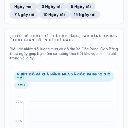
57%
6 km/h
13
Tốt
ĐIỂM SƯƠNG
% MƯA
2.01 mm
999 hPa
24°C
100%
Trung bình ngày
Tốc độ gió
Ngày mai
3 Ngày tới
5 Ngày tới
Chỉ số UV
Ước lượng
Tổng cả ngày
Bình thường
Ổn định
Khả năng mưa
7 Ngày tới
10 Ngày tới
15 Ngày tới
TIA UV
TẦM NHÌN
LƯỢNG MƯA
ÁP SUẤT
13
Tốt
ĐIỂM SƯƠNG
% MƯA
0.11 mm
1000 hPa
22°C
92%
Chỉ số UV
Ước lượng
Tổng cả ngày
Bình thường
Ổn định
Khả năng mưa
BIỂU ĐỒ THỜI TIẾT XÃ CỐC PÀNG, CAO BẰNG TRONG
THỜI GIAN TỚI NHƯ THẾ NÀO?
LƯỢNG MƯA
ÁP SUẤT
ĐIỂM SƯƠNG
% MƯA
9.39 mm
1001 hPa
22°C
20%
Biểu đồ nhiệt độ, lượng mưa và độ ẩm Xã Cốc Pàng, Cao Bằng
Tổng cả ngày
Bình thường
theo ngày giúp bạn nắm xu hướng thời tiết khu vực mình ở chỉ
Ổn định
Khả năng mưa
trong vài giây.
ĐIỂM SƯƠNG
% MƯA
22°C
100%
Ổn định
Khả năng mưa
NHIỆT ĐỘ VÀ KHẢ NĂNG MƯA XÃ CỐC PÀNG 12 GIỜ
TỚI
12H