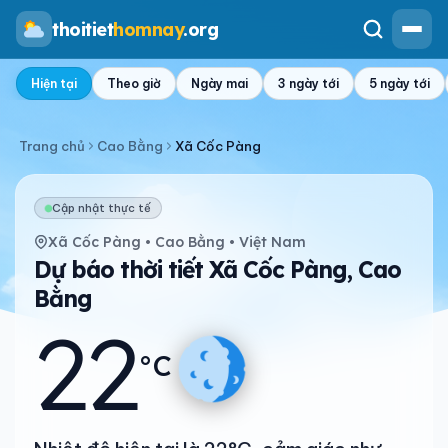
thoitiet
homnay
.org
Hiện tại
Theo giờ
Ngày mai
3 ngày tới
5 ngày tới
Trang chủ
Cao Bằng
Xã Cốc Pàng
Cập nhật thực tế
Xã Cốc Pàng • Cao Bằng • Việt Nam
Dự báo thời tiết Xã Cốc Pàng, Cao
Bằng
22
°C