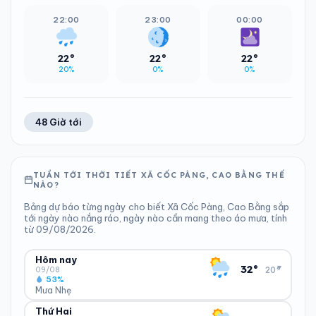
22:00
23:00
00:00
22°
22°
22°
20%
0%
0%
48 Giờ tới
TUẦN TỚI THỜI TIẾT XÃ CỐC PÀNG, CAO BẰNG THẾ
NÀO?
Bảng dự báo từng ngày cho biết Xã Cốc Pàng, Cao Bằng sắp
tới ngày nào nắng ráo, ngày nào cần mang theo áo mưa, tính
từ 09/08/2026.
Hôm nay
▾
32°
20°
09/08
53%
Mưa Nhẹ
Thứ Hai
ĐỘ ẨM
GIÓ