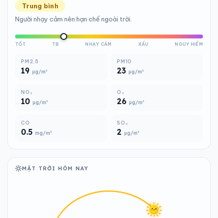
Trung bình
Người nhạy cảm nên hạn chế ngoài trời.
TỐT
TB
NHẠY CẢM
XẤU
NGUY HIỂM
PM2.5
PM10
19
23
µg/m³
µg/m³
NO₂
O₃
10
26
µg/m³
µg/m³
CO
SO₂
0.5
2
mg/m³
µg/m³
MẶT TRỜI HÔM NAY