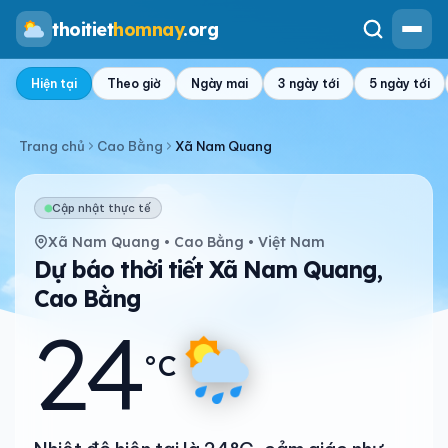
thoitiet
homnay
.org
Hiện tại
Theo giờ
Ngày mai
3 ngày tới
5 ngày tới
Trang chủ
Cao Bằng
Xã Nam Quang
Cập nhật thực tế
Xã Nam Quang • Cao Bằng • Việt Nam
Dự báo thời tiết Xã Nam Quang,
Cao Bằng
24
°C