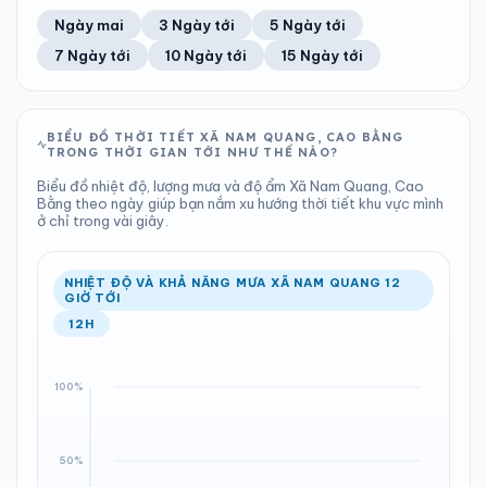
67%
3 km/h
13
Tốt
ĐIỂM SƯƠNG
% MƯA
4.98 mm
998 hPa
24°C
100%
Trung bình ngày
Tốc độ gió
Ngày mai
3 Ngày tới
5 Ngày tới
Chỉ số UV
Ước lượng
Tổng cả ngày
Bình thường
Ổn định
Khả năng mưa
7 Ngày tới
10 Ngày tới
15 Ngày tới
TIA UV
TẦM NHÌN
LƯỢNG MƯA
ÁP SUẤT
13
Tốt
ĐIỂM SƯƠNG
% MƯA
12.79 mm
999 hPa
24°C
100%
Chỉ số UV
Ước lượng
Tổng cả ngày
Bình thường
Ổn định
Khả năng mưa
BIỂU ĐỒ THỜI TIẾT XÃ NAM QUANG, CAO BẰNG
TRONG THỜI GIAN TỚI NHƯ THẾ NÀO?
LƯỢNG MƯA
ÁP SUẤT
ĐIỂM SƯƠNG
% MƯA
3.09 mm
1001 hPa
26°C
100%
Biểu đồ nhiệt độ, lượng mưa và độ ẩm Xã Nam Quang, Cao
Tổng cả ngày
Bình thường
Bằng theo ngày giúp bạn nắm xu hướng thời tiết khu vực mình
Ổn định
Khả năng mưa
ở chỉ trong vài giây.
ĐIỂM SƯƠNG
% MƯA
23°C
100%
Ổn định
Khả năng mưa
NHIỆT ĐỘ VÀ KHẢ NĂNG MƯA XÃ NAM QUANG 12
GIỜ TỚI
12H