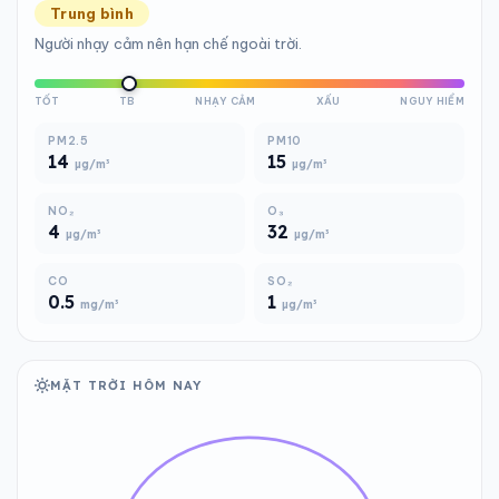
Trung bình
Người nhạy cảm nên hạn chế ngoài trời.
TỐT
TB
NHẠY CẢM
XẤU
NGUY HIỂM
PM2.5
PM10
14
15
µg/m³
µg/m³
NO₂
O₃
4
32
µg/m³
µg/m³
CO
SO₂
0.5
1
mg/m³
µg/m³
MẶT TRỜI HÔM NAY