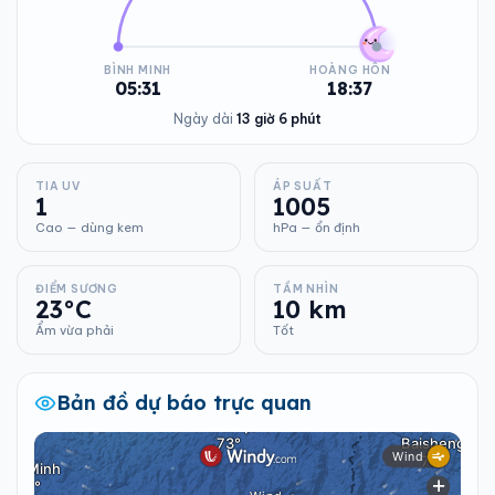
BÌNH MINH
HOÀNG HÔN
05:31
18:37
Ngày dài
13 giờ 6 phút
TIA UV
ÁP SUẤT
1
1005
Cao — dùng kem
hPa — ổn định
ĐIỂM SƯƠNG
TẦM NHÌN
23°C
10 km
Ẩm vừa phải
Tốt
Bản đồ dự báo trực quan