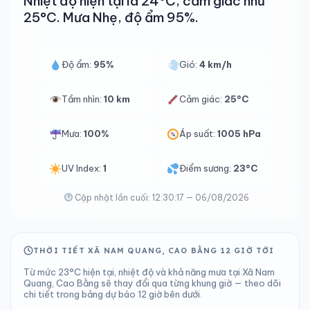
Nhiệt độ hiện tại là 24°C, cảm giác như
25°C. Mưa Nhẹ, độ ẩm 95%.
Độ ẩm:
95%
Gió:
4 km/h
Tầm nhìn:
10 km
Cảm giác:
25°C
Mưa:
100%
Áp suất:
1005 hPa
UV Index:
1
Điểm sương:
23°C
Cập nhật lần cuối: 12:30:17 — 06/08/2026
THỜI TIẾT XÃ NAM QUANG, CAO BẰNG 12 GIỜ TỚI
Từ mức 23°C hiện tại, nhiệt độ và khả năng mưa tại Xã Nam
Quang, Cao Bằng sẽ thay đổi qua từng khung giờ — theo dõi
chi tiết trong bảng dự báo 12 giờ bên dưới.