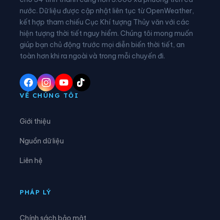
nước. Dữ liệu được cập nhật liên tục từ OpenWeather,
Xã Khánh Xuân
Xã Kim Đồng
kết hợp tham chiếu Cục Khí tượng Thủy văn với các
hiện tượng thời tiết nguy hiểm. Chúng tôi mong muốn
Xã Lũng Nặm
Xã Lý Bôn
giúp bạn chủ động trước mọi diễn biến thời tiết, an
Xã Lý Quốc
Xã Minh Khai
toàn hơn khi ra ngoài và trong mỗi chuyến đi.
Xã Minh Tâm
Xã Nam Tuấn
Xã Nguyên Bình
Xã Nguyễn Huệ
VỀ CHÚNG TÔI
Xã Phan Thanh
Xã Phục Hòa
Giới thiệu
Xã Quang Hán
Xã Quảng Lâm
Nguồn dữ liệu
Xã Quang Long
Xã Quang Trung
Liên hệ
Xã Quảng Uyên
Xã Sơn Lộ
Xã Tam Kim
Xã Thạch An
PHÁP LÝ
Xã Thành Công
Xã Thanh Long
Chính sách bảo mật