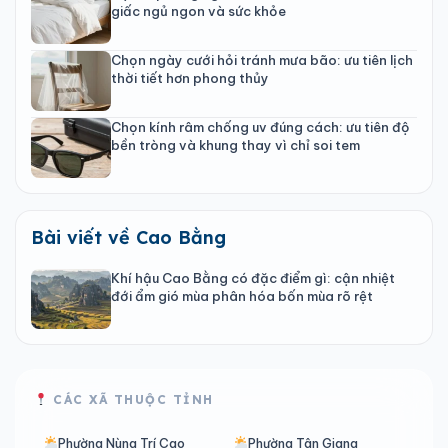
giấc ngủ ngon và sức khỏe
Chọn ngày cưới hỏi tránh mưa bão: ưu tiên lịch
thời tiết hơn phong thủy
Chọn kính râm chống uv đúng cách: ưu tiên độ
bền tròng và khung thay vì chỉ soi tem
Bài viết về Cao Bằng
Khí hậu Cao Bằng có đặc điểm gì: cận nhiệt
đới ẩm gió mùa phân hóa bốn mùa rõ rệt
CÁC XÃ THUỘC TỈNH
Phường Nùng Trí Cao
Phường Tân Giang