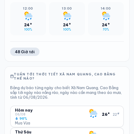
12:00
13:00
14:00
24°
24°
24°
100%
100%
70%
48 Giờ tới
TUẦN TỚI THỜI TIẾT XÃ NAM QUANG, CAO BẰNG
THẾ NÀO?
Bảng dự báo từng ngày cho biết Xã Nam Quang, Cao Bằng
sắp tới ngày nào nắng ráo, ngày nào cần mang theo áo mưa,
tính từ 06/08/2026.
Hôm nay
▾
26°
22°
06/08
96%
Mưa Vừa
Thứ Sáu
ĐỘ ẨM
GIÓ