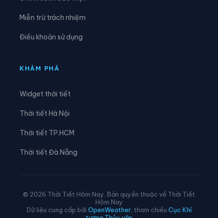
Xã Thông Nông
Xã Tĩnh Túc
Miễn trừ trách nhiệm
Xã Tổng Cọt
Xã Trà Lĩnh
Điều khoản sử dụng
Xã Trùng Khánh
Xã Trường Hà
Xã Vinh Quý
Xã Xuân Trường
KHÁM PHÁ
Xã Yên Thổ
Widget thời tiết
Thời tiết Hà Nội
Thời tiết TP.HCM
Thời tiết Đà Nẵng
© 2026 Thời Tiết Hôm Nay. Bản quyền thuộc về Thời Tiết
Hôm Nay
Dữ liệu cung cấp bởi
OpenWeather
, tham chiếu
Cục Khí
tượng Thủy văn