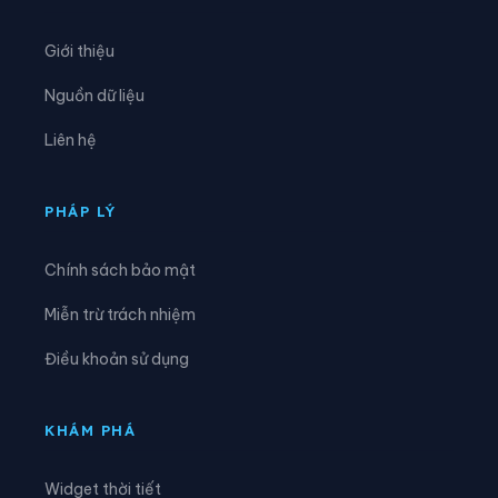
Xã Phan Thanh
Xã Phục Hòa
Giới thiệu
Xã Quang Hán
Xã Quảng Lâm
Nguồn dữ liệu
Xã Quang Long
Xã Quang Trung
Liên hệ
Xã Quảng Uyên
Xã Sơn Lộ
Xã Tam Kim
Xã Thạch An
PHÁP LÝ
Xã Thành Công
Xã Thanh Long
Chính sách bảo mật
Xã Thông Nông
Xã Tĩnh Túc
Miễn trừ trách nhiệm
Xã Tổng Cọt
Xã Trà Lĩnh
Điều khoản sử dụng
Xã Trùng Khánh
Xã Trường Hà
Xã Vinh Quý
Xã Xuân Trường
KHÁM PHÁ
Xã Yên Thổ
Widget thời tiết