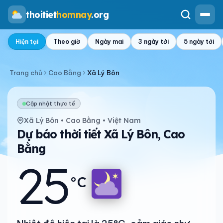
thoitiet
homnay
.org
Hiện tại
Theo giờ
Ngày mai
3 ngày tới
5 ngày tới
Trang chủ
Cao Bằng
Xã Lý Bôn
Cập nhật thực tế
Xã Lý Bôn • Cao Bằng • Việt Nam
Dự báo thời tiết Xã Lý Bôn, Cao
Bằng
25
°C