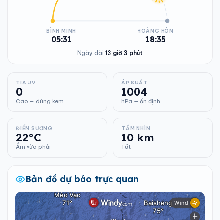
BÌNH MINH
HOÀNG HÔN
05:31
18:35
Ngày dài
13 giờ 3 phút
TIA UV
ÁP SUẤT
0
1004
Cao — dùng kem
hPa — ổn định
ĐIỂM SƯƠNG
TẦM NHÌN
22°C
10 km
Ẩm vừa phải
Tốt
Bản đồ dự báo trực quan