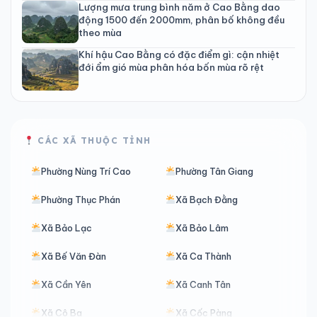
Lượng mưa trung bình năm ở Cao Bằng dao
động 1500 đến 2000mm, phân bố không đều
theo mùa
Khí hậu Cao Bằng có đặc điểm gì: cận nhiệt
đới ẩm gió mùa phân hóa bốn mùa rõ rệt
CÁC XÃ THUỘC TỈNH
Phường Nùng Trí Cao
Phường Tân Giang
Phường Thục Phán
Xã Bạch Đằng
Xã Bảo Lạc
Xã Bảo Lâm
Xã Bế Văn Đàn
Xã Ca Thành
Xã Cần Yên
Xã Canh Tân
Xã Cô Ba
Xã Cốc Pàng