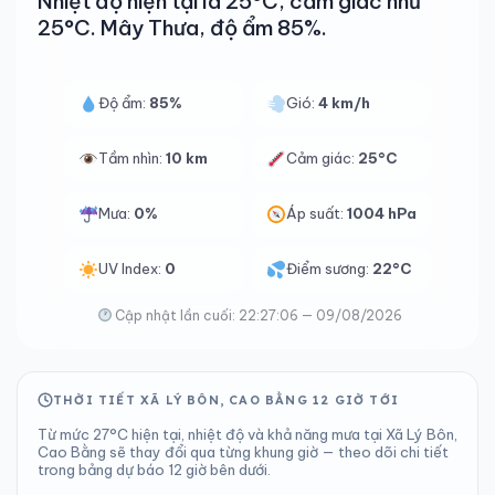
Nhiệt độ hiện tại là 25°C, cảm giác như
25°C. Mây Thưa, độ ẩm 85%.
Độ ẩm:
85%
Gió:
4 km/h
Tầm nhìn:
10 km
Cảm giác:
25°C
Mưa:
0%
Áp suất:
1004 hPa
UV Index:
0
Điểm sương:
22°C
Cập nhật lần cuối: 22:27:06 — 09/08/2026
THỜI TIẾT XÃ LÝ BÔN, CAO BẰNG 12 GIỜ TỚI
Từ mức 27°C hiện tại, nhiệt độ và khả năng mưa tại Xã Lý Bôn,
Cao Bằng sẽ thay đổi qua từng khung giờ — theo dõi chi tiết
trong bảng dự báo 12 giờ bên dưới.