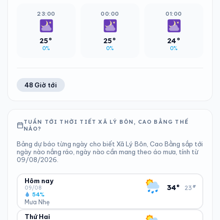
23:00
00:00
01:00
25°
25°
24°
0%
0%
0%
48 Giờ tới
TUẦN TỚI THỜI TIẾT XÃ LÝ BÔN, CAO BẰNG THẾ
NÀO?
Bảng dự báo từng ngày cho biết Xã Lý Bôn, Cao Bằng sắp tới
ngày nào nắng ráo, ngày nào cần mang theo áo mưa, tính từ
09/08/2026.
Hôm nay
▾
34°
23°
09/08
54%
Mưa Nhẹ
Thứ Hai
ĐỘ ẨM
GIÓ