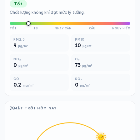
Tốt
Chất lượng không khí đạt mức lý tưởng.
TỐT
TB
NHẠY CẢM
XẤU
NGUY HIỂM
PM2.5
PM10
9
10
µg/m³
µg/m³
NO₂
O₃
0
73
µg/m³
µg/m³
CO
SO₂
0.2
0
mg/m³
µg/m³
MẶT TRỜI HÔM NAY