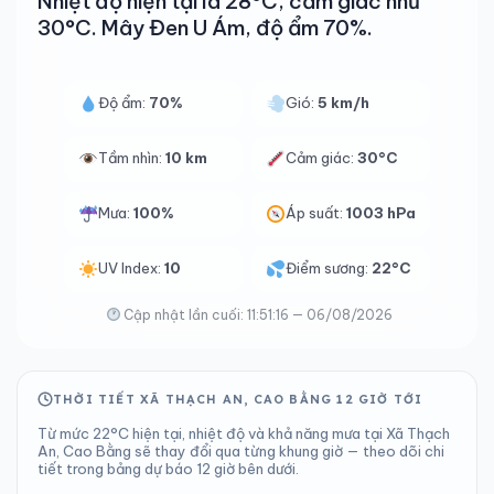
Nhiệt độ hiện tại là 28°C, cảm giác như
30°C. Mây Đen U Ám, độ ẩm 70%.
Độ ẩm:
70%
Gió:
5 km/h
Tầm nhìn:
10 km
Cảm giác:
30°C
Mưa:
100%
Áp suất:
1003 hPa
UV Index:
10
Điểm sương:
22°C
Cập nhật lần cuối: 11:51:16 — 06/08/2026
THỜI TIẾT XÃ THẠCH AN, CAO BẰNG 12 GIỜ TỚI
Từ mức 22°C hiện tại, nhiệt độ và khả năng mưa tại Xã Thạch
An, Cao Bằng sẽ thay đổi qua từng khung giờ — theo dõi chi
tiết trong bảng dự báo 12 giờ bên dưới.