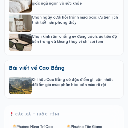
giấc ngủ ngon và sức khỏe
Chọn ngày cưới hỏi tránh mưa bão: ưu tiên lịch
thời tiết hơn phong thủy
Chọn kính râm chống uv đúng cách: ưu tiên độ
bền tròng và khung thay vì chỉ soi tem
Bài viết về Cao Bằng
Khí hậu Cao Bằng có đặc điểm gì: cận nhiệt
đới ẩm gió mùa phân hóa bốn mùa rõ rệt
CÁC XÃ THUỘC TỈNH
Phường Nùng Trí Cao
Phường Tân Giang