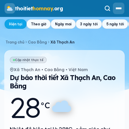
thoitiet
homnay
.org
Hiện tại
Theo giờ
Ngày mai
3 ngày tới
5 ngày tới
Trang chủ
Cao Bằng
Xã Thạch An
Cập nhật thực tế
Xã Thạch An • Cao Bằng • Việt Nam
Dự báo thời tiết Xã Thạch An, Cao
Bằng
28
°C