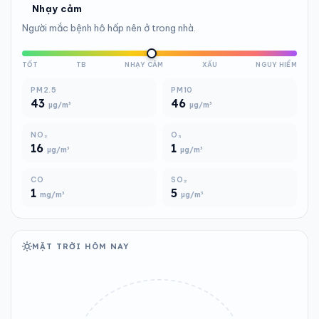
Nhạy cảm
Người mắc bệnh hô hấp nên ở trong nhà.
TỐT
TB
NHẠY CẢM
XẤU
NGUY HIỂM
PM2.5
PM10
43
46
µg/m³
µg/m³
NO₂
O₃
16
1
µg/m³
µg/m³
CO
SO₂
1
5
mg/m³
µg/m³
MẶT TRỜI HÔM NAY