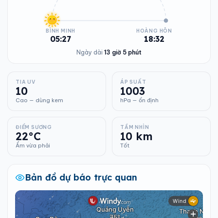
BÌNH MINH
HOÀNG HÔN
05:27
18:32
Ngày dài
13 giờ 5 phút
TIA UV
ÁP SUẤT
10
1003
Cao — dùng kem
hPa — ổn định
ĐIỂM SƯƠNG
TẦM NHÌN
22°C
10 km
Ẩm vừa phải
Tốt
Bản đồ dự báo trực quan