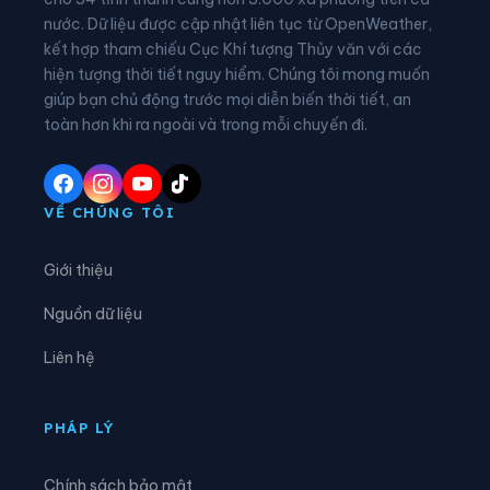
nước. Dữ liệu được cập nhật liên tục từ OpenWeather,
Xã Khánh Xuân
Xã Kim Đồng
kết hợp tham chiếu Cục Khí tượng Thủy văn với các
hiện tượng thời tiết nguy hiểm. Chúng tôi mong muốn
Xã Lũng Nặm
Xã Lý Bôn
giúp bạn chủ động trước mọi diễn biến thời tiết, an
Xã Lý Quốc
Xã Minh Khai
toàn hơn khi ra ngoài và trong mỗi chuyến đi.
Xã Minh Tâm
Xã Nam Quang
Xã Nam Tuấn
Xã Nguyên Bình
VỀ CHÚNG TÔI
Xã Nguyễn Huệ
Xã Phan Thanh
Giới thiệu
Xã Phục Hòa
Xã Quang Hán
Nguồn dữ liệu
Xã Quảng Lâm
Xã Quang Long
Liên hệ
Xã Quang Trung
Xã Quảng Uyên
Xã Sơn Lộ
Xã Tam Kim
PHÁP LÝ
Xã Thành Công
Xã Thanh Long
Chính sách bảo mật