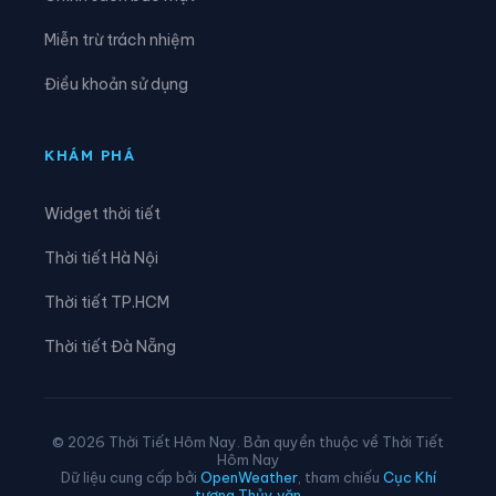
Xã Thông Nông
Xã Tĩnh Túc
Miễn trừ trách nhiệm
Xã Tổng Cọt
Xã Trà Lĩnh
Điều khoản sử dụng
Xã Trùng Khánh
Xã Trường Hà
Xã Vinh Quý
Xã Xuân Trường
KHÁM PHÁ
Xã Yên Thổ
Widget thời tiết
Thời tiết Hà Nội
Thời tiết TP.HCM
Thời tiết Đà Nẵng
© 2026 Thời Tiết Hôm Nay. Bản quyền thuộc về Thời Tiết
Hôm Nay
Dữ liệu cung cấp bởi
OpenWeather
, tham chiếu
Cục Khí
tượng Thủy văn