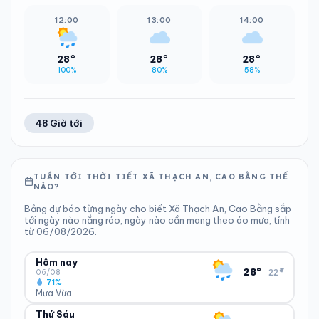
12:00
13:00
14:00
28°
28°
28°
100%
80%
58%
48 Giờ tới
TUẦN TỚI THỜI TIẾT XÃ THẠCH AN, CAO BẰNG THẾ
NÀO?
Bảng dự báo từng ngày cho biết Xã Thạch An, Cao Bằng sắp
tới ngày nào nắng ráo, ngày nào cần mang theo áo mưa, tính
từ 06/08/2026.
Hôm nay
▾
28°
22°
06/08
71%
Mưa Vừa
Thứ Sáu
ĐỘ ẨM
GIÓ