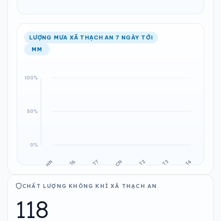
LƯỢNG MƯA XÃ THẠCH AN 7 NGÀY TỚI
MM
CHẤT LƯỢNG KHÔNG KHÍ XÃ THẠCH AN
118