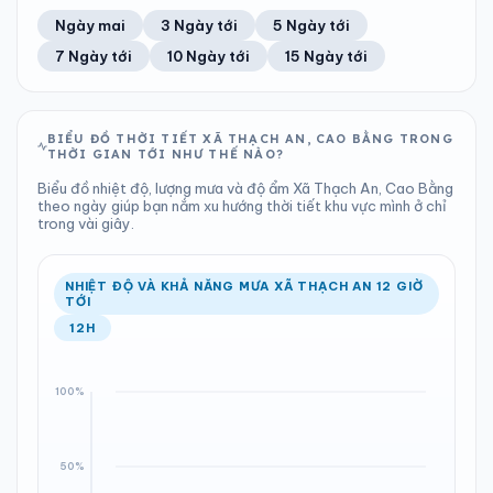
58%
6 km/h
13
Tốt
ĐIỂM SƯƠNG
% MƯA
0 mm
999 hPa
24°C
97%
Trung bình ngày
Tốc độ gió
Ngày mai
3 Ngày tới
5 Ngày tới
Chỉ số UV
Ước lượng
Tổng cả ngày
Bình thường
Ổn định
Khả năng mưa
7 Ngày tới
10 Ngày tới
15 Ngày tới
TIA UV
TẦM NHÌN
LƯỢNG MƯA
ÁP SUẤT
13
Tốt
ĐIỂM SƯƠNG
% MƯA
0 mm
999 hPa
23°C
18%
Chỉ số UV
Ước lượng
Tổng cả ngày
Bình thường
Ổn định
Khả năng mưa
BIỂU ĐỒ THỜI TIẾT XÃ THẠCH AN, CAO BẰNG TRONG
THỜI GIAN TỚI NHƯ THẾ NÀO?
LƯỢNG MƯA
ÁP SUẤT
ĐIỂM SƯƠNG
% MƯA
4.68 mm
1001 hPa
23°C
31%
Biểu đồ nhiệt độ, lượng mưa và độ ẩm Xã Thạch An, Cao Bằng
Tổng cả ngày
Bình thường
theo ngày giúp bạn nắm xu hướng thời tiết khu vực mình ở chỉ
Ổn định
Khả năng mưa
trong vài giây.
ĐIỂM SƯƠNG
% MƯA
23°C
100%
Ổn định
Khả năng mưa
NHIỆT ĐỘ VÀ KHẢ NĂNG MƯA XÃ THẠCH AN 12 GIỜ
TỚI
12H