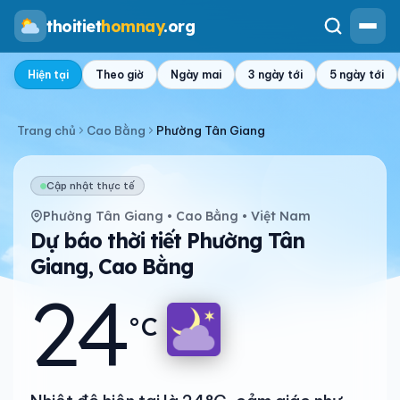
thoitiet
homnay
.org
Hiện tại
Theo giờ
Ngày mai
3 ngày tới
5 ngày tới
Trang chủ
Cao Bằng
Phường Tân Giang
Cập nhật thực tế
Phường Tân Giang • Cao Bằng • Việt Nam
Dự báo thời tiết Phường Tân
Giang, Cao Bằng
24
°C