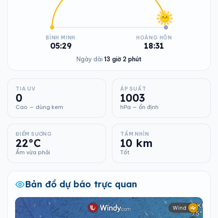
BÌNH MINH
HOÀNG HÔN
05:29
18:31
Ngày dài
13 giờ 2 phút
TIA UV
ÁP SUẤT
0
1003
Cao — dùng kem
hPa — ổn định
ĐIỂM SƯƠNG
TẦM NHÌN
22°C
10 km
Ẩm vừa phải
Tốt
Bản đồ dự báo trực quan