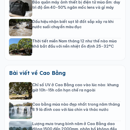
Bảo quản máy ảnh thiết bị điện tử mùa ẩm: duy
trì độ ẩm 40-50% ngăn mốc lens và gỉ máy
Dấu hiệu nhận biết sạt lở đất sắp xảy ra khi
nước suối chuyển màu đục
Thời tiết miền Nam tháng 12 như thế nào mùa
khô bắt đầu với nền nhiệt ổn định 25-32°C
Bài viết về Cao Bằng
Chỉ số UV ở Cao Bằng cao vào lúc nào: khung
giờ 10h-15h cần hạn chế ra ngoài
Cao bằng mùa nào đẹp nhất trong năm tháng
8 9 là đỉnh cao với lúa chín và thác nước
Lượng mưa trung bình năm ở Cao Bằng dao
động 1500 đến 2000mm, phân bố không đều