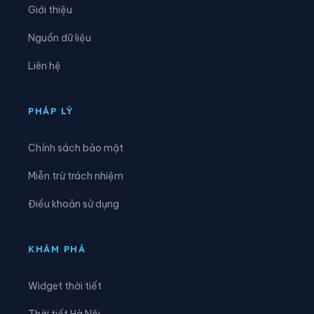
Giới thiệu
Xã Quang Hán
Xã Quảng Lâm
Nguồn dữ liệu
Xã Quang Long
Xã Quang Trung
Liên hệ
Xã Quảng Uyên
Xã Sơn Lộ
Xã Tam Kim
Xã Thạch An
PHÁP LÝ
Xã Thành Công
Xã Thanh Long
Chính sách bảo mật
Xã Thông Nông
Xã Tĩnh Túc
Miễn trừ trách nhiệm
Xã Tổng Cọt
Xã Trà Lĩnh
Điều khoản sử dụng
Xã Trùng Khánh
Xã Trường Hà
Xã Vinh Quý
Xã Xuân Trường
KHÁM PHÁ
Xã Yên Thổ
Widget thời tiết
Thời tiết Hà Nội