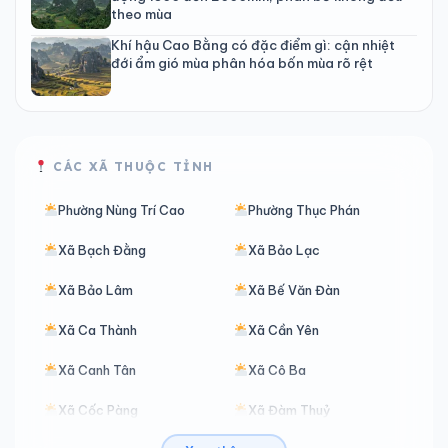
theo mùa
Khí hậu Cao Bằng có đặc điểm gì: cận nhiệt
đới ẩm gió mùa phân hóa bốn mùa rõ rệt
CÁC XÃ THUỘC TỈNH
Phường Nùng Trí Cao
Phường Thục Phán
Xã Bạch Đằng
Xã Bảo Lạc
Xã Bảo Lâm
Xã Bế Văn Đàn
Xã Ca Thành
Xã Cần Yên
Xã Canh Tân
Xã Cô Ba
Xã Cốc Pàng
Xã Đàm Thuỷ