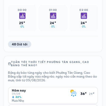
00:00
01:00
02:00
25°
24°
24°
0%
0%
0%
48 Giờ tới
TUẦN TỚI THỜI TIẾT PHƯỜNG TÂN GIANG, CAO
BẰNG THẾ NÀO?
Bảng dự báo từng ngày cho biết Phường Tân Giang, Cao
Bằng sắp tới ngày nào nắng ráo, ngày nào cần mang theo áo
mưa, tính từ 09/08/2026.
Hôm nay
▾
36°
24°
09/08
46%
Mưa Nhẹ