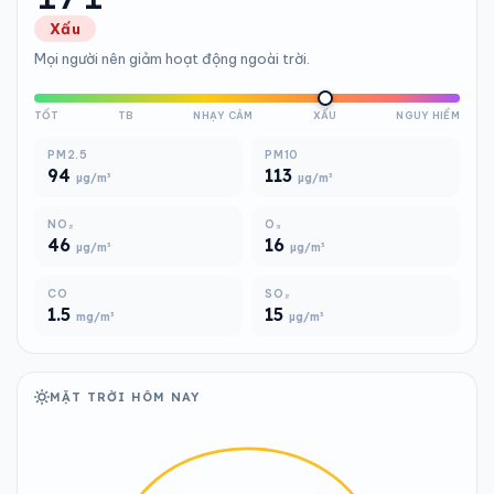
Xấu
Mọi người nên giảm hoạt động ngoài trời.
TỐT
TB
NHẠY CẢM
XẤU
NGUY HIỂM
PM2.5
PM10
94
113
µg/m³
µg/m³
NO₂
O₃
46
16
µg/m³
µg/m³
CO
SO₂
1.5
15
mg/m³
µg/m³
MẶT TRỜI HÔM NAY