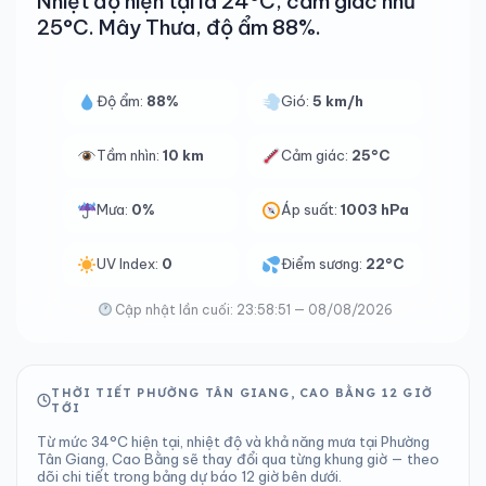
Nhiệt độ hiện tại là 24°C, cảm giác như
25°C. Mây Thưa, độ ẩm 88%.
Độ ẩm:
88%
Gió:
5 km/h
Tầm nhìn:
10 km
Cảm giác:
25°C
Mưa:
0%
Áp suất:
1003 hPa
UV Index:
0
Điểm sương:
22°C
Cập nhật lần cuối: 23:58:51 — 08/08/2026
THỜI TIẾT PHƯỜNG TÂN GIANG, CAO BẰNG 12 GIỜ
TỚI
Từ mức 34°C hiện tại, nhiệt độ và khả năng mưa tại Phường
Tân Giang, Cao Bằng sẽ thay đổi qua từng khung giờ — theo
dõi chi tiết trong bảng dự báo 12 giờ bên dưới.