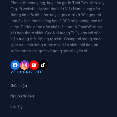
Thoitiethomnay.org, hay còn gọi là Thời Tiết Hôm Nay
Xã Hòa An
Xã Hưng Đạo
Org, là website dự báo thời tiết Việt Nam, cung cấp
thông tin thời tiết hôm nay, ngày mai và 30 ngày tới
Xã Huy Giáp
Xã Khánh Xuân
cho 34 tỉnh thành cùng hơn 3.000 xã phường trên cả
nước. Dữ liệu được cập nhật liên tục từ OpenWeather,
Xã Kim Đồng
Xã Lũng Nặm
kết hợp tham chiếu Cục Khí tượng Thủy văn với các
hiện tượng thời tiết nguy hiểm. Chúng tôi mong muốn
Xã Lý Bôn
Xã Lý Quốc
giúp bạn chủ động trước mọi diễn biến thời tiết, an
Xã Minh Khai
Xã Minh Tâm
toàn hơn khi ra ngoài và trong mỗi chuyến đi.
Xã Nam Quang
Xã Nam Tuấn
Xã Nguyên Bình
Xã Nguyễn Huệ
VỀ CHÚNG TÔI
Xã Phan Thanh
Xã Phục Hòa
Giới thiệu
Xã Quang Hán
Xã Quảng Lâm
Nguồn dữ liệu
Xã Quang Long
Xã Quang Trung
Liên hệ
Xã Quảng Uyên
Xã Sơn Lộ