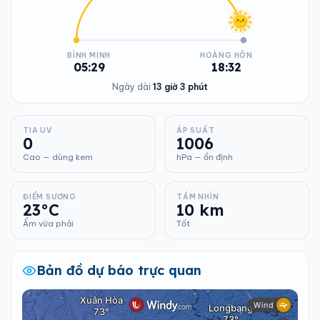
BÌNH MINH
HOÀNG HÔN
05:29
18:32
Ngày dài
13 giờ 3 phút
TIA UV
ÁP SUẤT
0
1006
Cao — dùng kem
hPa — ổn định
ĐIỂM SƯƠNG
TẦM NHÌN
23°C
10 km
Ẩm vừa phải
Tốt
Bản đồ dự báo trực quan