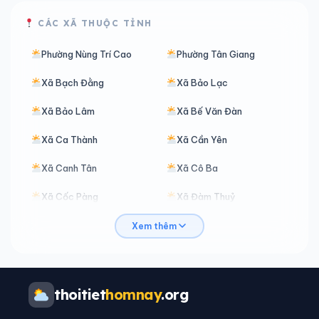
CÁC XÃ THUỘC TỈNH
Phường Nùng Trí Cao
Phường Tân Giang
Xã Bạch Đằng
Xã Bảo Lạc
Xã Bảo Lâm
Xã Bế Văn Đàn
Xã Ca Thành
Xã Cần Yên
Xã Canh Tân
Xã Cô Ba
Xã Cốc Pàng
Xã Đàm Thuỷ
Xã Đình Phong
Xã Đoài Dương
Xem thêm
Xã Độc Lập
Xã Đông Khê
Xã Đức Long
Xã Hạ Lang
thoitiet
homnay
.org
Xã Hà Quảng
Xã Hạnh Phúc