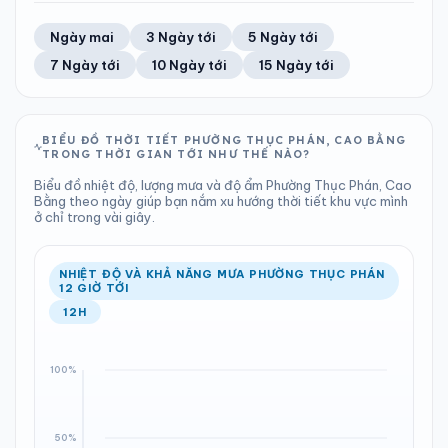
TIA UV
TẦM NHÌN
77%
4 km/h
LƯỢNG MƯA
ÁP SUẤT
13
Tốt
ĐIỂM SƯƠNG
% MƯA
5.26 mm
999 hPa
20°C
0%
Trung bình ngày
Tốc độ gió
Ngày mai
3 Ngày tới
5 Ngày tới
Chỉ số UV
Ước lượng
Tổng cả ngày
Bình thường
Ổn định
Khả năng mưa
7 Ngày tới
10 Ngày tới
15 Ngày tới
TIA UV
TẦM NHÌN
LƯỢNG MƯA
ÁP SUẤT
13
Tốt
ĐIỂM SƯƠNG
% MƯA
1.98 mm
999 hPa
22°C
100%
Chỉ số UV
Ước lượng
Tổng cả ngày
Bình thường
Ổn định
Khả năng mưa
BIỂU ĐỒ THỜI TIẾT PHƯỜNG THỤC PHÁN, CAO BẰNG
TRONG THỜI GIAN TỚI NHƯ THẾ NÀO?
LƯỢNG MƯA
ÁP SUẤT
ĐIỂM SƯƠNG
% MƯA
13.53 mm
1003 hPa
21°C
100%
Biểu đồ nhiệt độ, lượng mưa và độ ẩm Phường Thục Phán, Cao
Tổng cả ngày
Bình thường
Bằng theo ngày giúp bạn nắm xu hướng thời tiết khu vực mình
Ổn định
Khả năng mưa
ở chỉ trong vài giây.
ĐIỂM SƯƠNG
% MƯA
25°C
100%
Ổn định
Khả năng mưa
NHIỆT ĐỘ VÀ KHẢ NĂNG MƯA PHƯỜNG THỤC PHÁN
12 GIỜ TỚI
12H