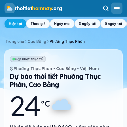
thoitiet
homnay
.org
Hiện tại
Theo giờ
Ngày mai
3 ngày tới
5 ngày tới
Trang chủ
Cao Bằng
Phường Thục Phán
Cập nhật thực tế
Phường Thục Phán • Cao Bằng • Việt Nam
Dự báo thời tiết Phường Thục
Phán, Cao Bằng
24
°C