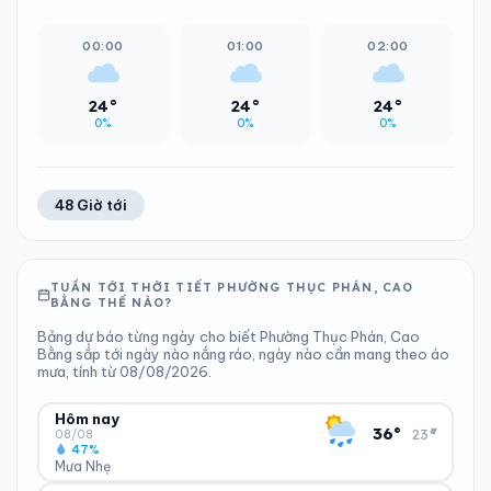
00:00
01:00
02:00
24°
24°
24°
0%
0%
0%
48 Giờ tới
TUẦN TỚI THỜI TIẾT PHƯỜNG THỤC PHÁN, CAO
BẰNG THẾ NÀO?
Bảng dự báo từng ngày cho biết Phường Thục Phán, Cao
Bằng sắp tới ngày nào nắng ráo, ngày nào cần mang theo áo
mưa, tính từ 08/08/2026.
Hôm nay
▾
36°
23°
08/08
47%
Mưa Nhẹ