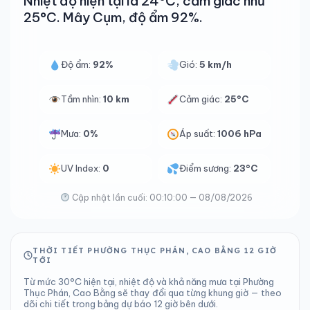
Nhiệt độ hiện tại là 24°C, cảm giác như
25°C. Mây Cụm, độ ẩm 92%.
Độ ẩm:
92%
Gió:
5 km/h
Tầm nhìn:
10 km
Cảm giác:
25°C
Mưa:
0%
Áp suất:
1006 hPa
UV Index:
0
Điểm sương:
23°C
Cập nhật lần cuối: 00:10:00 — 08/08/2026
THỜI TIẾT PHƯỜNG THỤC PHÁN, CAO BẰNG 12 GIỜ
TỚI
Từ mức 30°C hiện tại, nhiệt độ và khả năng mưa tại Phường
Thục Phán, Cao Bằng sẽ thay đổi qua từng khung giờ — theo
dõi chi tiết trong bảng dự báo 12 giờ bên dưới.