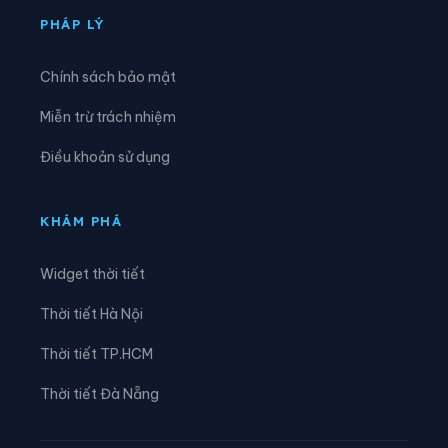
Xã Tam Kim
Xã Thạch An
PHÁP LÝ
Xã Thành Công
Xã Thanh Long
Chính sách bảo mật
Xã Thông Nông
Xã Tĩnh Túc
Miễn trừ trách nhiệm
Xã Tổng Cọt
Xã Trà Lĩnh
Điều khoản sử dụng
Xã Trùng Khánh
Xã Trường Hà
Xã Vinh Quý
Xã Xuân Trường
KHÁM PHÁ
Xã Yên Thổ
Widget thời tiết
Thời tiết Hà Nội
Thời tiết TP.HCM
Thời tiết Đà Nẵng