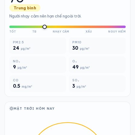
Trung bình
Người nhạy cảm nên hạn chế ngoài trời.
TỐT
TB
NHẠY CẢM
XẤU
NGUY HIỂM
PM2.5
PM10
24
30
µg/m³
µg/m³
NO₂
O₃
9
49
µg/m³
µg/m³
CO
SO₂
0.5
3
mg/m³
µg/m³
MẶT TRỜI HÔM NAY