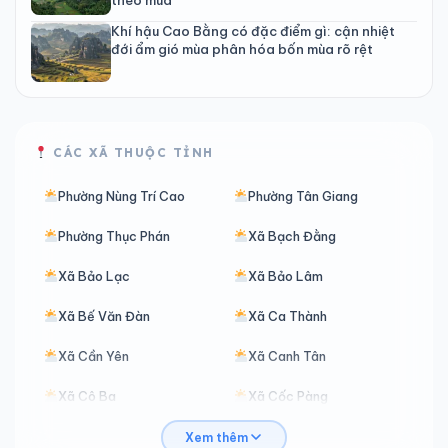
Khí hậu Cao Bằng có đặc điểm gì: cận nhiệt
đới ẩm gió mùa phân hóa bốn mùa rõ rệt
CÁC XÃ THUỘC TỈNH
Phường Nùng Trí Cao
Phường Tân Giang
Phường Thục Phán
Xã Bạch Đằng
Xã Bảo Lạc
Xã Bảo Lâm
Xã Bế Văn Đàn
Xã Ca Thành
Xã Cần Yên
Xã Canh Tân
Xã Cô Ba
Xã Cốc Pàng
Xã Đàm Thuỷ
Xã Đình Phong
Xem thêm