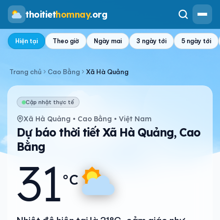
thoitiet
homnay
.org
Hiện tại
Theo giờ
Ngày mai
3 ngày tới
5 ngày tới
Trang chủ
Cao Bằng
Xã Hà Quảng
Cập nhật thực tế
Xã Hà Quảng • Cao Bằng • Việt Nam
Dự báo thời tiết Xã Hà Quảng, Cao
Bằng
31
°C