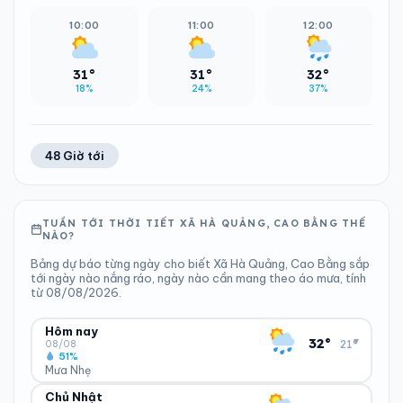
10:00
11:00
12:00
31°
31°
32°
18%
24%
37%
48 Giờ tới
TUẦN TỚI THỜI TIẾT XÃ HÀ QUẢNG, CAO BẰNG THẾ
NÀO?
Bảng dự báo từng ngày cho biết Xã Hà Quảng, Cao Bằng sắp
tới ngày nào nắng ráo, ngày nào cần mang theo áo mưa, tính
từ 08/08/2026.
Hôm nay
▾
32°
21°
08/08
51%
Mưa Nhẹ
Chủ Nhật
ĐỘ ẨM
GIÓ