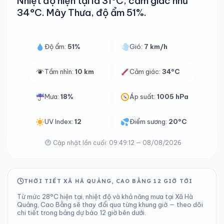
Nhiệt độ hiện tại là 31°C, cảm giác như
34°C. Mây Thưa, độ ẩm 51%.
Độ ẩm:
51%
Gió:
7 km/h
Tầm nhìn:
10 km
Cảm giác:
34°C
Mưa:
18%
Áp suất:
1005 hPa
UV Index:
12
Điểm sương:
20°C
Cập nhật lần cuối: 09:49:12 — 08/08/2026
THỜI TIẾT XÃ HÀ QUẢNG, CAO BẰNG 12 GIỜ TỚI
Từ mức 28°C hiện tại, nhiệt độ và khả năng mưa tại Xã Hà
Quảng, Cao Bằng sẽ thay đổi qua từng khung giờ — theo dõi
chi tiết trong bảng dự báo 12 giờ bên dưới.