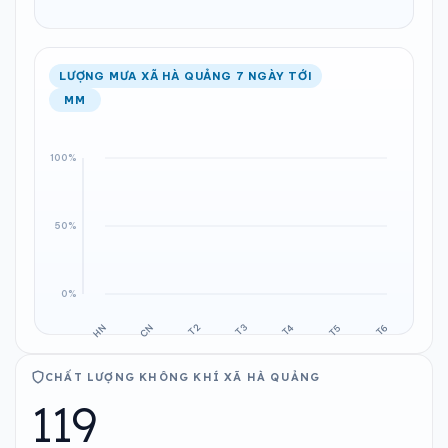
LƯỢNG MƯA XÃ HÀ QUẢNG 7 NGÀY TỚI
MM
CHẤT LƯỢNG KHÔNG KHÍ XÃ HÀ QUẢNG
119