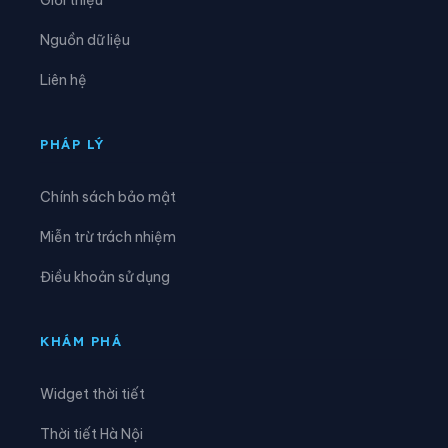
Xã Quang Hán
Xã Quảng Lâm
Nguồn dữ liệu
Xã Quang Long
Xã Quang Trung
Liên hệ
Xã Quảng Uyên
Xã Sơn Lộ
Xã Tam Kim
Xã Thạch An
PHÁP LÝ
Xã Thành Công
Xã Thanh Long
Chính sách bảo mật
Xã Thông Nông
Xã Tĩnh Túc
Miễn trừ trách nhiệm
Xã Tổng Cọt
Xã Trà Lĩnh
Điều khoản sử dụng
Xã Trùng Khánh
Xã Trường Hà
Xã Vinh Quý
Xã Xuân Trường
KHÁM PHÁ
Xã Yên Thổ
Widget thời tiết
Thời tiết Hà Nội