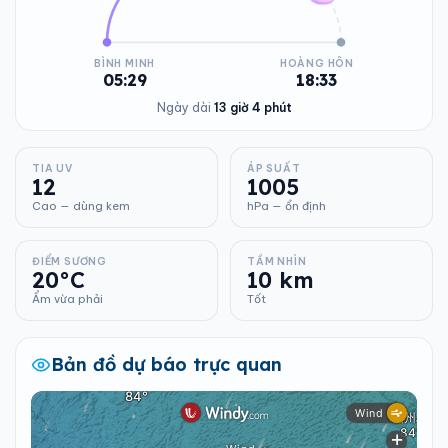
BÌNH MINH
HOÀNG HÔN
05:29
18:33
Ngày dài
13 giờ 4 phút
TIA UV
ÁP SUẤT
12
1005
Cao — dùng kem
hPa — ổn định
ĐIỂM SƯƠNG
TẦM NHÌN
20°C
10 km
Ẩm vừa phải
Tốt
Bản đồ dự báo trực quan