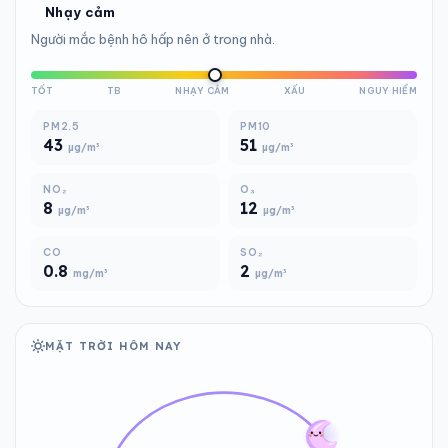
Nhạy cảm
Người mắc bệnh hô hấp nên ở trong nhà.
TỐT
TB
NHẠY CẢM
XẤU
NGUY HIỂM
PM2.5
PM10
43
51
µg/m³
µg/m³
NO₂
O₃
8
12
µg/m³
µg/m³
CO
SO₂
0.8
2
mg/m³
µg/m³
MẶT TRỜI HÔM NAY