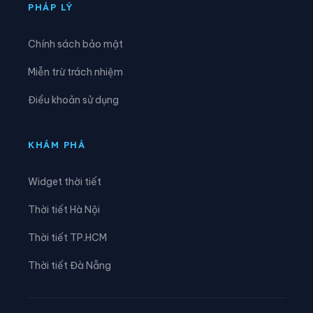
Xã Tam Kim
Xã Thạch An
PHÁP LÝ
Xã Thành Công
Xã Thanh Long
Chính sách bảo mật
Xã Thông Nông
Xã Tĩnh Túc
Miễn trừ trách nhiệm
Xã Tổng Cọt
Xã Trà Lĩnh
Điều khoản sử dụng
Xã Trùng Khánh
Xã Trường Hà
Xã Vinh Quý
Xã Xuân Trường
KHÁM PHÁ
Xã Yên Thổ
Widget thời tiết
Thời tiết Hà Nội
Thời tiết TP.HCM
Thời tiết Đà Nẵng