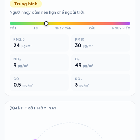
Trung bình
Người nhạy cảm nên hạn chế ngoài trời.
TỐT
TB
NHẠY CẢM
XẤU
NGUY HIỂM
PM2.5
PM10
24
30
µg/m³
µg/m³
NO₂
O₃
9
49
µg/m³
µg/m³
CO
SO₂
0.5
3
mg/m³
µg/m³
MẶT TRỜI HÔM NAY