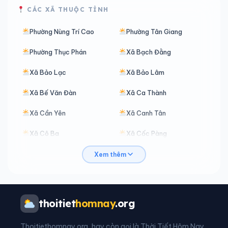
CÁC XÃ THUỘC TỈNH
Phường Nùng Trí Cao
Phường Tân Giang
Phường Thục Phán
Xã Bạch Đằng
Xã Bảo Lạc
Xã Bảo Lâm
Xã Bế Văn Đàn
Xã Ca Thành
Xã Cần Yên
Xã Canh Tân
Xã Cô Ba
Xã Cốc Pàng
Xã Đàm Thuỷ
Xã Đình Phong
Xem thêm
Xã Đoài Dương
Xã Độc Lập
Xã Đông Khê
Xã Đức Long
thoitiet
homnay
.org
Xã Hạ Lang
Xã Hà Quảng
Thoitiethomnay.org, hay còn gọi là Thời Tiết Hôm Nay