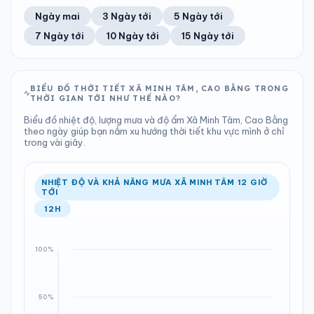
34%
6 km/h
13
Tốt
ĐIỂM SƯƠNG
% MƯA
4.5 mm
1000 hPa
21°C
95%
Trung bình ngày
Tốc độ gió
Ngày mai
3 Ngày tới
5 Ngày tới
Chỉ số UV
Ước lượng
Tổng cả ngày
Bình thường
Ổn định
Khả năng mưa
7 Ngày tới
10 Ngày tới
15 Ngày tới
TIA UV
TẦM NHÌN
LƯỢNG MƯA
ÁP SUẤT
13
Tốt
ĐIỂM SƯƠNG
% MƯA
1.95 mm
999 hPa
22°C
100%
Chỉ số UV
Ước lượng
Tổng cả ngày
Bình thường
Ổn định
Khả năng mưa
BIỂU ĐỒ THỜI TIẾT XÃ MINH TÂM, CAO BẰNG TRONG
THỜI GIAN TỚI NHƯ THẾ NÀO?
LƯỢNG MƯA
ÁP SUẤT
ĐIỂM SƯƠNG
% MƯA
0 mm
999 hPa
20°C
100%
Biểu đồ nhiệt độ, lượng mưa và độ ẩm Xã Minh Tâm, Cao Bằng
Tổng cả ngày
Bình thường
theo ngày giúp bạn nắm xu hướng thời tiết khu vực mình ở chỉ
Ổn định
Khả năng mưa
trong vài giây.
ĐIỂM SƯƠNG
% MƯA
19°C
0%
Ổn định
Khả năng mưa
NHIỆT ĐỘ VÀ KHẢ NĂNG MƯA XÃ MINH TÂM 12 GIỜ
TỚI
12H