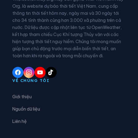
Xã Hạnh Phúc
Xã Hòa An
Org, là website dự báo thời tiết Việt Nam, cung cấp
thông tin thời tiết hôm nay, ngày mai và 30 ngày tới
Xã Hưng Đạo
Xã Huy Giáp
cho 34 tỉnh thành cùng hơn 3.000 xã phường trên cả
nước. Dữ liệu được cập nhật liên tục từ OpenWeather,
Xã Khánh Xuân
Xã Kim Đồng
kết hợp tham chiếu Cục Khí tượng Thủy văn với các
hiện tượng thời tiết nguy hiểm. Chúng tôi mong muốn
Xã Lũng Nặm
Xã Lý Bôn
giúp bạn chủ động trước mọi diễn biến thời tiết, an
Xã Lý Quốc
Xã Minh Khai
toàn hơn khi ra ngoài và trong mỗi chuyến đi.
Xã Nam Quang
Xã Nam Tuấn
Xã Nguyên Bình
Xã Nguyễn Huệ
VỀ CHÚNG TÔI
Xã Phan Thanh
Xã Phục Hòa
Giới thiệu
Xã Quang Hán
Xã Quảng Lâm
Nguồn dữ liệu
Xã Quang Long
Xã Quang Trung
Liên hệ
Xã Quảng Uyên
Xã Sơn Lộ