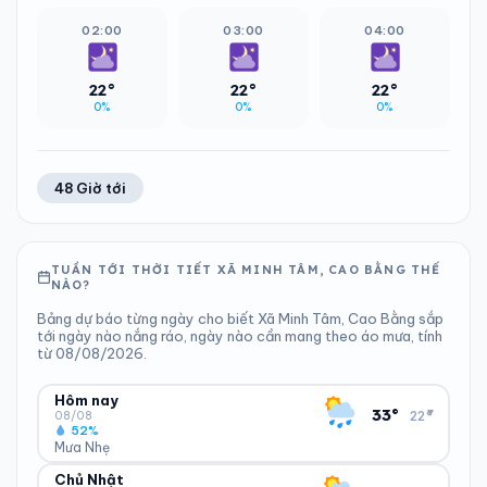
02:00
03:00
04:00
22°
22°
22°
0%
0%
0%
48 Giờ tới
TUẦN TỚI THỜI TIẾT XÃ MINH TÂM, CAO BẰNG THẾ
NÀO?
Bảng dự báo từng ngày cho biết Xã Minh Tâm, Cao Bằng sắp
tới ngày nào nắng ráo, ngày nào cần mang theo áo mưa, tính
từ 08/08/2026.
Hôm nay
▾
33°
22°
08/08
52%
Mưa Nhẹ
Chủ Nhật
ĐỘ ẨM
GIÓ