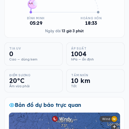
BÌNH MINH
HOÀNG HÔN
05:29
18:33
Ngày dài
13 giờ 3 phút
TIA UV
ÁP SUẤT
0
1004
Cao — dùng kem
hPa — ổn định
ĐIỂM SƯƠNG
TẦM NHÌN
20°C
10 km
Ẩm vừa phải
Tốt
Bản đồ dự báo trực quan