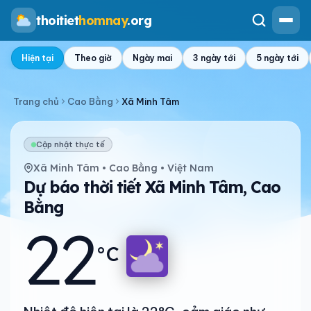
thoitiet
homnay
.org
Hiện tại
Theo giờ
Ngày mai
3 ngày tới
5 ngày tới
Trang chủ
Cao Bằng
Xã Minh Tâm
Cập nhật thực tế
Xã Minh Tâm • Cao Bằng • Việt Nam
Dự báo thời tiết Xã Minh Tâm, Cao
Bằng
22
°C