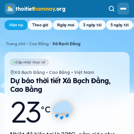
thoitiet
homnay
.org
Hiện tại
Theo giờ
Ngày mai
3 ngày tới
5 ngày tới
Trang chủ
Cao Bằng
Xã Bạch Đằng
Cập nhật thực tế
Xã Bạch Đằng • Cao Bằng • Việt Nam
Dự báo thời tiết Xã Bạch Đằng,
Cao Bằng
23
°C