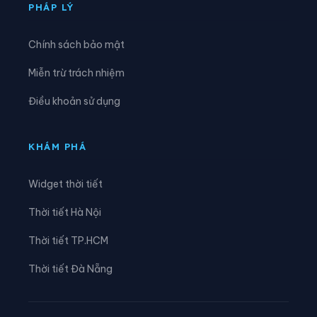
Xã Tam Kim
Xã Thạch An
PHÁP LÝ
Xã Thành Công
Xã Thanh Long
Chính sách bảo mật
Xã Thông Nông
Xã Tĩnh Túc
Miễn trừ trách nhiệm
Xã Tổng Cọt
Xã Trà Lĩnh
Điều khoản sử dụng
Xã Trùng Khánh
Xã Trường Hà
Xã Vinh Quý
Xã Xuân Trường
KHÁM PHÁ
Xã Yên Thổ
Widget thời tiết
Thời tiết Hà Nội
Thời tiết TP.HCM
Thời tiết Đà Nẵng