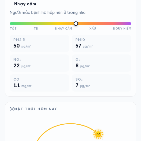
Nhạy cảm
Người mắc bệnh hô hấp nên ở trong nhà.
TỐT
TB
NHẠY CẢM
XẤU
NGUY HIỂM
PM2.5
PM10
50
57
µg/m³
µg/m³
NO₂
O₃
22
8
µg/m³
µg/m³
CO
SO₂
1.1
7
mg/m³
µg/m³
MẶT TRỜI HÔM NAY