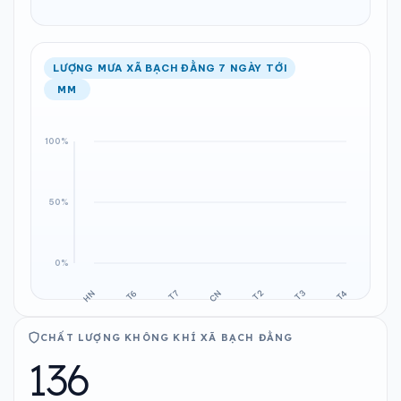
LƯỢNG MƯA XÃ BẠCH ĐẰNG 7 NGÀY TỚI
MM
CHẤT LƯỢNG KHÔNG KHÍ XÃ BẠCH ĐẰNG
136