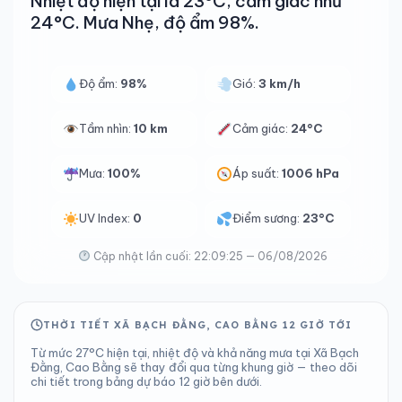
Nhiệt độ hiện tại là 23°C, cảm giác như
24°C. Mưa Nhẹ, độ ẩm 98%.
Độ ẩm:
98%
Gió:
3 km/h
Tầm nhìn:
10 km
Cảm giác:
24°C
Mưa:
100%
Áp suất:
1006 hPa
UV Index:
0
Điểm sương:
23°C
Cập nhật lần cuối: 22:09:25 — 06/08/2026
THỜI TIẾT XÃ BẠCH ĐẰNG, CAO BẰNG 12 GIỜ TỚI
Từ mức 27°C hiện tại, nhiệt độ và khả năng mưa tại Xã Bạch
Đằng, Cao Bằng sẽ thay đổi qua từng khung giờ — theo dõi
chi tiết trong bảng dự báo 12 giờ bên dưới.