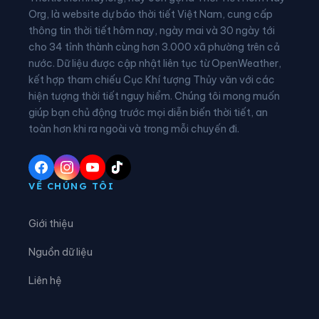
Xã Hòa An
Xã Hưng Đạo
Org, là website dự báo thời tiết Việt Nam, cung cấp
thông tin thời tiết hôm nay, ngày mai và 30 ngày tới
Xã Huy Giáp
Xã Khánh Xuân
cho 34 tỉnh thành cùng hơn 3.000 xã phường trên cả
nước. Dữ liệu được cập nhật liên tục từ OpenWeather,
Xã Kim Đồng
Xã Lũng Nặm
kết hợp tham chiếu Cục Khí tượng Thủy văn với các
hiện tượng thời tiết nguy hiểm. Chúng tôi mong muốn
Xã Lý Bôn
Xã Lý Quốc
giúp bạn chủ động trước mọi diễn biến thời tiết, an
Xã Minh Khai
Xã Minh Tâm
toàn hơn khi ra ngoài và trong mỗi chuyến đi.
Xã Nam Quang
Xã Nam Tuấn
Xã Nguyên Bình
Xã Nguyễn Huệ
VỀ CHÚNG TÔI
Xã Phan Thanh
Xã Phục Hòa
Giới thiệu
Xã Quang Hán
Xã Quảng Lâm
Nguồn dữ liệu
Xã Quang Long
Xã Quang Trung
Liên hệ
Xã Quảng Uyên
Xã Sơn Lộ