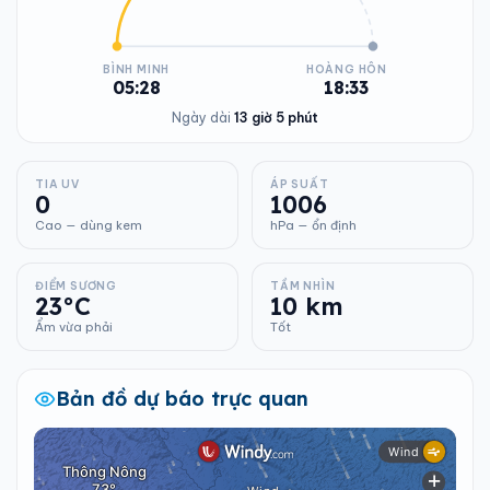
BÌNH MINH
HOÀNG HÔN
05:28
18:33
Ngày dài
13 giờ 5 phút
TIA UV
ÁP SUẤT
0
1006
Cao — dùng kem
hPa — ổn định
ĐIỂM SƯƠNG
TẦM NHÌN
23°C
10 km
Ẩm vừa phải
Tốt
Bản đồ dự báo trực quan