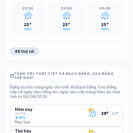
22:00
23:00
00:00
23°
23°
23°
100%
100%
100%
48 Giờ tới
TUẦN TỚI THỜI TIẾT XÃ BẠCH ĐẰNG, CAO BẰNG
THẾ NÀO?
Bảng dự báo từng ngày cho biết Xã Bạch Đằng, Cao Bằng
sắp tới ngày nào nắng ráo, ngày nào cần mang theo áo mưa,
tính từ 06/08/2026.
Hôm nay
▾
28°
23°
06/08
81%
Mưa Vừa
Thứ Sáu
ĐỘ ẨM
GIÓ