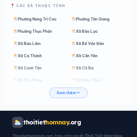
CÁC XÃ THUỘC TỈNH
Phường Nùng Trí Cao
Phường Tân Giang
Phường Thục Phán
Xã Bảo Lạc
Xã Bảo Lâm
Xã Bế Văn Đàn
Xã Ca Thành
Xã Cần Yên
Xã Canh Tân
Xã Cô Ba
Xã Cốc Pàng
Xã Đàm Thuỷ
Xã Đình Phong
Xã Đoài Dương
Xem thêm
Xã Độc Lập
Xã Đông Khê
Xã Đức Long
Xã Hạ Lang
thoitiet
homnay
.org
Xã Hà Quảng
Xã Hạnh Phúc
Thoitiethomnay.org, hay còn gọi là Thời Tiết Hôm Nay