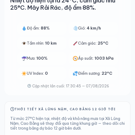
Nhiệt độ hiện tại là 24°C, cảm giác như
25°C. Mây Rải Rác, độ ẩm 88%.
Độ ẩm:
88%
Gió:
4 km/h
Tầm nhìn:
10 km
Cảm giác:
25°C
Mưa:
100%
Áp suất:
1003 hPa
UV Index:
0
Điểm sương:
22°C
Cập nhật lần cuối: 17:30:45 — 07/08/2026
THỜI TIẾT XÃ LŨNG NẶM, CAO BẰNG 12 GIỜ TỚI
Từ mức 27°C hiện tại, nhiệt độ và khả năng mưa tại Xã Lũng
Nặm, Cao Bằng sẽ thay đổi qua từng khung giờ — theo dõi chi
tiết trong bảng dự báo 12 giờ bên dưới.