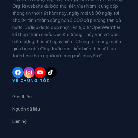
Xã Hạnh Phúc
Xã Hòa An
Org, là website dự báo thời tiết Việt Nam, cung cấp
thông tin thời tiết hôm nay, ngày mai và 30 ngày tới
Xã Hưng Đạo
Xã Huy Giáp
cho 34 tỉnh thành cùng hơn 3.000 xã phường trên cả
nước. Dữ liệu được cập nhật liên tục từ OpenWeather,
Xã Khánh Xuân
Xã Kim Đồng
kết hợp tham chiếu Cục Khí tượng Thủy văn với các
hiện tượng thời tiết nguy hiểm. Chúng tôi mong muốn
Xã Lý Bôn
Xã Lý Quốc
giúp bạn chủ động trước mọi diễn biến thời tiết, an
Xã Minh Khai
Xã Minh Tâm
toàn hơn khi ra ngoài và trong mỗi chuyến đi.
Xã Nam Quang
Xã Nam Tuấn
Xã Nguyên Bình
Xã Nguyễn Huệ
VỀ CHÚNG TÔI
Xã Phan Thanh
Xã Phục Hòa
Giới thiệu
Xã Quang Hán
Xã Quảng Lâm
Nguồn dữ liệu
Xã Quang Long
Xã Quang Trung
Liên hệ
Xã Quảng Uyên
Xã Sơn Lộ