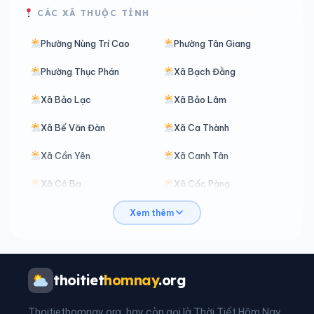
CÁC XÃ THUỘC TỈNH
Phường Nùng Trí Cao
Phường Tân Giang
Phường Thục Phán
Xã Bạch Đằng
Xã Bảo Lạc
Xã Bảo Lâm
Xã Bế Văn Đàn
Xã Ca Thành
Xã Cần Yên
Xã Canh Tân
Xã Cô Ba
Xã Cốc Pàng
Xã Đàm Thuỷ
Xã Đình Phong
Xem thêm
Xã Đoài Dương
Xã Độc Lập
Xã Đông Khê
Xã Đức Long
thoitiet
homnay
.org
Xã Hạ Lang
Xã Hà Quảng
Thoitiethomnay.org, hay còn gọi là Thời Tiết Hôm Nay