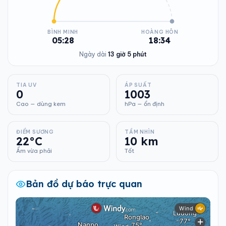
BÌNH MINH
HOÀNG HÔN
05:28
18:34
Ngày dài
13 giờ 5 phút
TIA UV
ÁP SUẤT
0
1003
Cao — dùng kem
hPa — ổn định
ĐIỂM SƯƠNG
TẦM NHÌN
22°C
10 km
Ẩm vừa phải
Tốt
Bản đồ dự báo trực quan