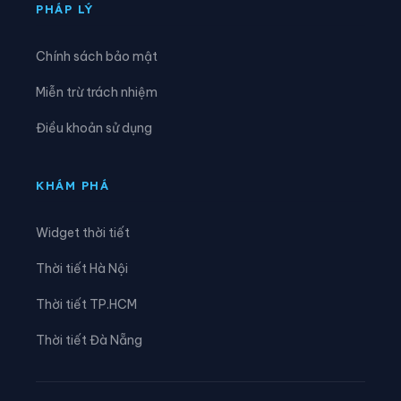
Xã Tam Kim
Xã Thạch An
PHÁP LÝ
Xã Thành Công
Xã Thanh Long
Chính sách bảo mật
Xã Thông Nông
Xã Tĩnh Túc
Miễn trừ trách nhiệm
Xã Tổng Cọt
Xã Trà Lĩnh
Điều khoản sử dụng
Xã Trùng Khánh
Xã Trường Hà
Xã Vinh Quý
Xã Xuân Trường
KHÁM PHÁ
Xã Yên Thổ
Widget thời tiết
Thời tiết Hà Nội
Thời tiết TP.HCM
Thời tiết Đà Nẵng