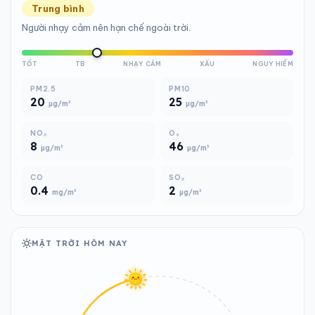
Trung bình
Người nhạy cảm nên hạn chế ngoài trời.
TỐT
TB
NHẠY CẢM
XẤU
NGUY HIỂM
PM2.5
PM10
20
25
µg/m³
µg/m³
NO₂
O₃
8
46
µg/m³
µg/m³
CO
SO₂
0.4
2
mg/m³
µg/m³
MẶT TRỜI HÔM NAY