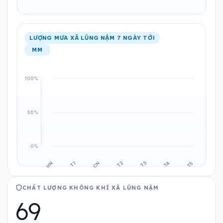
LƯỢNG MƯA XÃ LŨNG NẶM 7 NGÀY TỚI
MM
CHẤT LƯỢNG KHÔNG KHÍ XÃ LŨNG NẶM
69