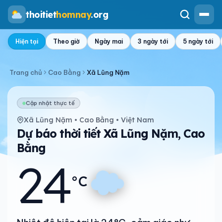
thoitiet
homnay
.org
Hiện tại
Theo giờ
Ngày mai
3 ngày tới
5 ngày tới
Trang chủ
Cao Bằng
Xã Lũng Nặm
Cập nhật thực tế
Xã Lũng Nặm • Cao Bằng • Việt Nam
Dự báo thời tiết Xã Lũng Nặm, Cao
Bằng
24
°C