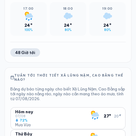
17:00
18:00
19:00
24°
24°
24°
100%
80%
80%
48 Giờ tới
TUẦN TỚI THỜI TIẾT XÃ LŨNG NẶM, CAO BẰNG THẾ
NÀO?
Bảng dự báo từng ngày cho biết Xã Lũng Nặm, Cao Bằng sắp
tới ngày nào nắng ráo, ngày nào cần mang theo áo mưa, tính
từ 07/08/2026.
Hôm nay
▾
27°
20°
07/08
72%
Mưa Vừa
Thứ Bảy
ĐỘ ẨM
GIÓ