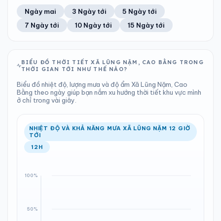
44%
6 km/h
13
Tốt
ĐIỂM SƯƠNG
% MƯA
1.02 mm
999 hPa
21°C
100%
Trung bình ngày
Tốc độ gió
Ngày mai
3 Ngày tới
5 Ngày tới
Chỉ số UV
Ước lượng
Tổng cả ngày
Bình thường
Ổn định
Khả năng mưa
7 Ngày tới
10 Ngày tới
15 Ngày tới
TIA UV
TẦM NHÌN
LƯỢNG MƯA
ÁP SUẤT
13
Tốt
ĐIỂM SƯƠNG
% MƯA
2.41 mm
1001 hPa
19°C
75%
Chỉ số UV
Ước lượng
Tổng cả ngày
Bình thường
Ổn định
Khả năng mưa
BIỂU ĐỒ THỜI TIẾT XÃ LŨNG NẶM, CAO BẰNG TRONG
THỜI GIAN TỚI NHƯ THẾ NÀO?
LƯỢNG MƯA
ÁP SUẤT
ĐIỂM SƯƠNG
% MƯA
1.8 mm
1000 hPa
20°C
100%
Biểu đồ nhiệt độ, lượng mưa và độ ẩm Xã Lũng Nặm, Cao
Tổng cả ngày
Bình thường
Bằng theo ngày giúp bạn nắm xu hướng thời tiết khu vực mình
Ổn định
Khả năng mưa
ở chỉ trong vài giây.
ĐIỂM SƯƠNG
% MƯA
20°C
100%
Ổn định
Khả năng mưa
NHIỆT ĐỘ VÀ KHẢ NĂNG MƯA XÃ LŨNG NẶM 12 GIỜ
TỚI
12H