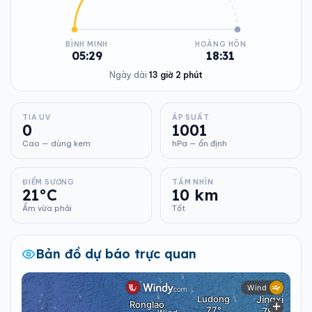
BÌNH MINH
HOÀNG HÔN
05:29
18:31
Ngày dài
13 giờ 2 phút
TIA UV
ÁP SUẤT
0
1001
Cao — dùng kem
hPa — ổn định
ĐIỂM SƯƠNG
TẦM NHÌN
21°C
10 km
Ẩm vừa phải
Tốt
Bản đồ dự báo trực quan