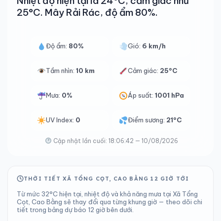
Nhiệt độ hiện tại là 24°C, cảm giác như
25°C. Mây Rải Rác, độ ẩm 80%.
Độ ẩm:
80%
Gió:
6 km/h
Tầm nhìn:
10 km
Cảm giác:
25°C
Mưa:
0%
Áp suất:
1001 hPa
UV Index:
0
Điểm sương:
21°C
Cập nhật lần cuối: 18:06:42 — 10/08/2026
THỜI TIẾT XÃ TỔNG CỌT, CAO BẰNG 12 GIỜ TỚI
Từ mức 32°C hiện tại, nhiệt độ và khả năng mưa tại Xã Tổng
Cọt, Cao Bằng sẽ thay đổi qua từng khung giờ — theo dõi chi
tiết trong bảng dự báo 12 giờ bên dưới.