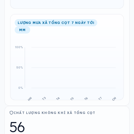
LƯỢNG MƯA XÃ TỔNG CỌT 7 NGÀY TỚI
MM
CHẤT LƯỢNG KHÔNG KHÍ XÃ TỔNG CỌT
56