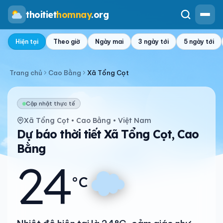
thoitiet
homnay
.org
Hiện tại
Theo giờ
Ngày mai
3 ngày tới
5 ngày tới
Trang chủ
Cao Bằng
Xã Tổng Cọt
Cập nhật thực tế
Xã Tổng Cọt • Cao Bằng • Việt Nam
Dự báo thời tiết Xã Tổng Cọt, Cao
Bằng
24
°C