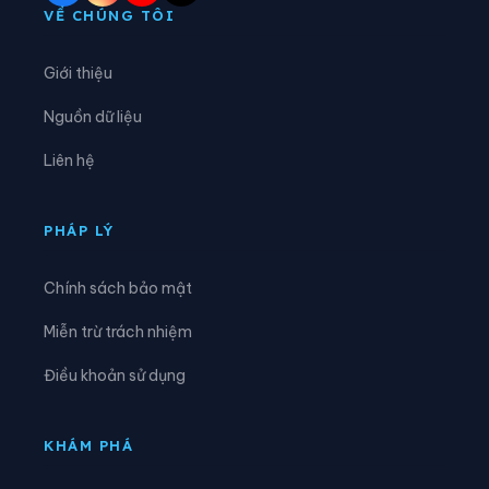
Xã Nam Tuấn
Xã Nguyên Bình
VỀ CHÚNG TÔI
Xã Nguyễn Huệ
Xã Phan Thanh
Giới thiệu
Xã Phục Hòa
Xã Quang Hán
Nguồn dữ liệu
Xã Quảng Lâm
Xã Quang Long
Liên hệ
Xã Quang Trung
Xã Quảng Uyên
Xã Sơn Lộ
Xã Tam Kim
PHÁP LÝ
Xã Thạch An
Xã Thành Công
Chính sách bảo mật
Xã Thanh Long
Xã Thông Nông
Miễn trừ trách nhiệm
Xã Tĩnh Túc
Xã Trà Lĩnh
Điều khoản sử dụng
Xã Trùng Khánh
Xã Trường Hà
Xã Vinh Quý
Xã Xuân Trường
KHÁM PHÁ
Xã Yên Thổ