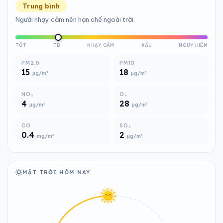
Trung bình
Người nhạy cảm nên hạn chế ngoài trời.
TỐT
TB
NHẠY CẢM
XẤU
NGUY HIỂM
PM2.5
PM10
15
18
µg/m³
µg/m³
NO₂
O₃
4
28
µg/m³
µg/m³
CO
SO₂
0.4
2
mg/m³
µg/m³
MẶT TRỜI HÔM NAY