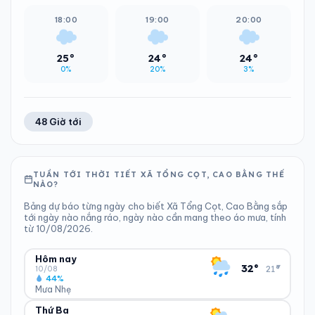
18:00
19:00
20:00
25°
24°
24°
0%
20%
3%
48 Giờ tới
TUẦN TỚI THỜI TIẾT XÃ TỔNG CỌT, CAO BẰNG THẾ
NÀO?
Bảng dự báo từng ngày cho biết Xã Tổng Cọt, Cao Bằng sắp
tới ngày nào nắng ráo, ngày nào cần mang theo áo mưa, tính
từ 10/08/2026.
Hôm nay
▾
32°
21°
10/08
44%
Mưa Nhẹ
Thứ Ba
ĐỘ ẨM
GIÓ