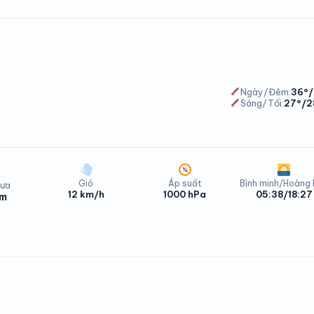
ơng Bình Thứ Hai - 10/08/2026
Ngày/Đêm:
36°/
Sáng/Tối:
27°/2
Gió
Áp suất
Bình minh/Hoàng
ưa
12 km/h
1000 hPa
05:38/18:27
mm
ơng Bình Thứ Hai - 10/08/2026
ương Bình Thứ Ba - 11/08/2026