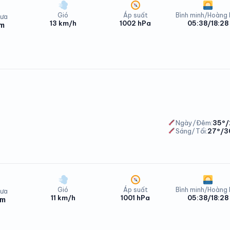
Gió
Áp suất
Bình minh/Hoàng
ưa
13 km/h
1002 hPa
05:38/18:28
mm
ng Bình Chủ Nhật - 09/08/2026
Ngày/Đêm:
35°/
Sáng/Tối:
27°/3
Gió
Áp suất
Bình minh/Hoàng
ưa
11 km/h
1001 hPa
05:38/18:28
mm
ng Bình Chủ Nhật - 09/08/2026