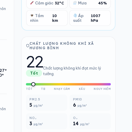
Cảm giác
32°C
Mưa
45%
 hôn
Tầm
10
Áp
1007
nhìn
km
suất
hPa
CHẤT LƯỢNG KHÔNG KHÍ XÃ
HƯƠNG BÌNH
22
Chất lượng không khí đạt mức lý
27°
Tốt
tưởng.
0°
TỐT
TB
NHẠY CẢM
XẤU
NGUY HIỂM
PM2.5
PM10
5
6
µg/m³
µg/m³
 hôn
NO₂
O₃
3
14
µg/m³
µg/m³