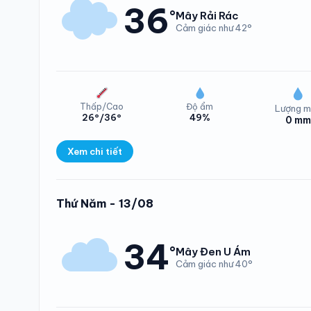
36
°
Mây Rải Rác
Cảm giác như 42°
Thấp/Cao
Độ ẩm
Lượng m
26°/36°
49%
0 mm
Nhiệt độ Xã Hư
Xem chi tiết
Lượng mưa Xã H
Thứ Năm - 13/08
34
°
Mây Đen U Ám
Cảm giác như 40°