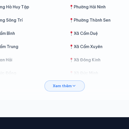
ng Hà Huy Tập
Phường Hải Ninh
ng Sông Trí
Phường Thành Sen
ẩm Bình
Xã Cẩm Duệ
ẩm Trung
Xã Cẩm Xuyên
an Hải
Xã Đông Kinh
ức Đồng
Xã Đức Minh
Xem thêm
ức Thọ
Xã Gia Hanh
ương Đô
Xã Hương Khê
ương Xuân
Xã Kim Hoa
ỳ Khang
Xã Kỳ Lạc