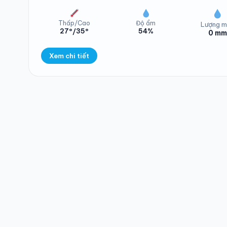
Thấp/Cao
Độ ẩm
Lượng m
27°/35°
54%
0 mm
Nhiệt độ Xã Hư
Xem chi tiết
Lượng mưa Xã Hư
Nhiệt độ Xã Hư