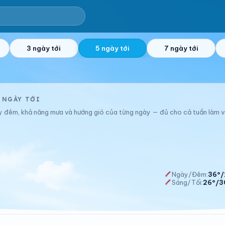
3 ngày tới
5 ngày tới
7 ngày tới
 NGÀY TỚI
ày đêm, khả năng mưa và hướng gió của từng ngày — đủ cho cả tuần làm v
Ngày/Đêm:
36°/
Sáng/Tối:
26°/3