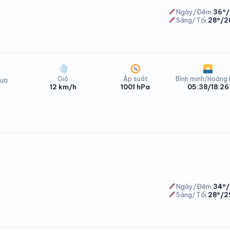
Ngày/Đêm:
36°/
Sáng/Tối:
28°/2
Gió
Áp suất
Bình minh/Hoàng
ưa
12 km/h
1001 hPa
05:38/18:26
ơng Bình Thứ Ba - 11/08/2026
ương Bình Thứ Tư - 12/08/2026
Ngày/Đêm:
34°/
Sáng/Tối:
28°/2