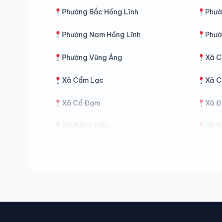
Phường Bắc Hồng Lĩnh
Phườ
Phường Nam Hồng Lĩnh
Phườ
Phường Vũng Áng
Xã C
Xã Cẩm Lạc
Xã C
Xã Cổ Đạm
Xã Đ
Xã Đồng Tiến
Xã Đ
Xã Đức Thịnh
Xã Đ
Xã Hồng Lộc
Xã H
Xã Hương Sơn
Xã H
Xã Kỳ Hoa
Xã K