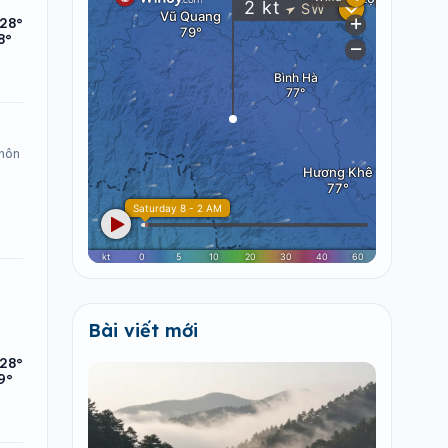
28°
8°
 hôn
Bài viết mới
28°
9°