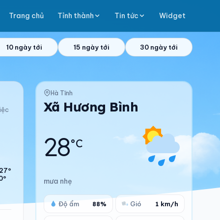
Trang chủ
Tỉnh thành
Tin tức
Widget
10 ngày tới
15 ngày tới
30 ngày tới
Hà Tĩnh
Xã Hương Bình
iệc
28
°C
27°
0°
mưa nhẹ
Độ ẩm
88%
Gió
1 km/h