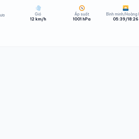
Gió
Áp suất
Bình minh/Hoàng
ưa
12 km/h
1001 hPa
05:39/18:26
ơng Bình Thứ Tư - 12/08/2026
ơng Bình Thứ Năm - 13/08/2026
ơng Bình Thứ Năm - 13/08/2026