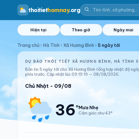
thoitiet
homnay
.org
Hiện tại
Theo giờ
Ngày mai
Trang chủ
Hà Tĩnh
Xã Hương Bình
5 ngày tới
DỰ BÁO THỜI TIẾT XÃ HƯƠNG BÌNH, HÀ TĨNH 5
Bản tin 5 ngày tới cho Xã Hương Bình tổng hợp nhiệt độ ng
phía trước. Cập nhật lúc 09:19:19 — 08/08/2026.
Chủ Nhật - 09/08
36
°
Mưa Nhẹ
Cảm giác như 43°