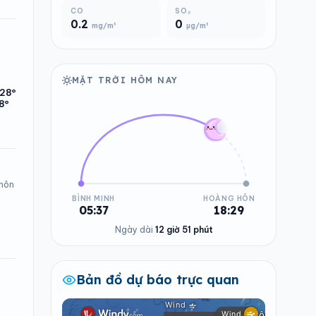
CO
SO₂
0.2
0
mg/m³
µg/m³
MẶT TRỜI HÔM NAY
28°
8°
 hôn
BÌNH MINH
HOÀNG HÔN
05:37
18:29
Ngày dài
12 giờ 51 phút
Bản đồ dự báo trực quan