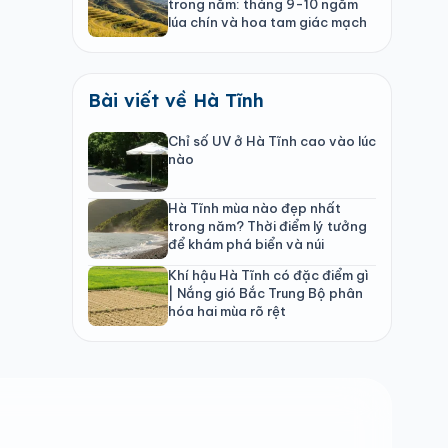
trong năm: tháng 9-10 ngắm
lúa chín và hoa tam giác mạch
Bài viết về Hà Tĩnh
Chỉ số UV ở Hà Tĩnh cao vào lúc
nào
Hà Tĩnh mùa nào đẹp nhất
trong năm? Thời điểm lý tưởng
để khám phá biển và núi
Khí hậu Hà Tĩnh có đặc điểm gì
| Nắng gió Bắc Trung Bộ phân
hóa hai mùa rõ rệt