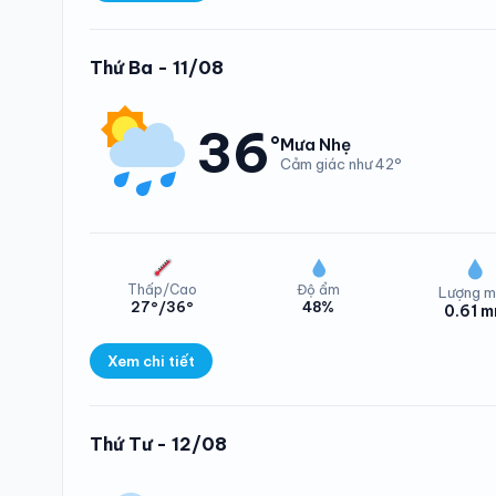
Lượng mưa Xã Hư
Thứ Ba - 11/08
36
°
Mưa Nhẹ
Cảm giác như 42°
Thấp/Cao
Độ ẩm
Lượng m
27°/36°
48%
0.61 
Nhiệt độ Xã Hư
Xem chi tiết
Lượng mưa Xã H
Thứ Tư - 12/08