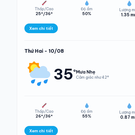
Thấp/Cao
Độ ẩm
Lượng m
25°/36°
50%
1.35 
Xem chi tiết
Lượng mưa Xã Hươ
Thứ Hai - 10/08
35
°
Mưa Nhẹ
Cảm giác như 42°
Thấp/Cao
Độ ẩm
Lượng m
26°/36°
55%
0.87 
Nhiệt độ Xã Hươ
Xem chi tiết