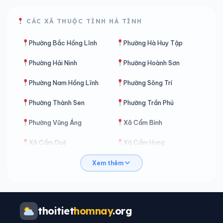
CÁC XÃ THUỘC TỈNH HÀ TĨNH
Phường Bắc Hồng Lĩnh
Phường Hà Huy Tập
Phường Hải Ninh
Phường Hoành Sơn
Phường Nam Hồng Lĩnh
Phường Sông Trí
Phường Thành Sen
Phường Trần Phú
Phường Vũng Áng
Xã Cẩm Bình
Xã Cẩm Duệ
Xã Cẩm Hưng
Xã Cẩm Lạc
Xã Cẩm Trung
Xem thêm
Xã Cẩm Xuyên
Xã Can Lộc
Xã Cổ Đạm
Xã Đan Hải
thoitiet
homnay
.org
Xã Đông Kinh
Xã Đồng Lộc