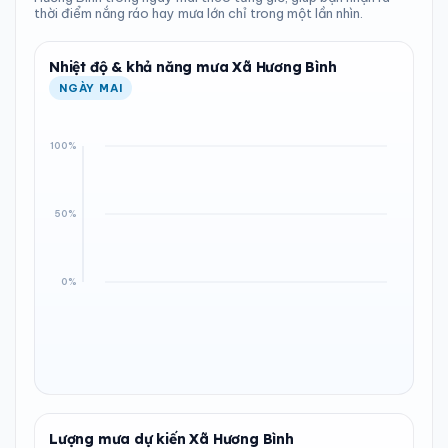
12 km/h
0
ĐIỂM SƯƠNG
% MƯA
10 km
1004 hPa
thời điểm nắng ráo hay mưa lớn chỉ trong một lần nhìn.
22°C
0%
Gió nhẹ
Thấp
Tốt
Ổn định
Ẩm vừa phải
Ít khả năng
TẦM NHÌN
ÁP SUẤT
Nhiệt độ & khả năng mưa Xã Hương Bình
ĐIỂM SƯƠNG
% MƯA
10 km
1004 hPa
22°C
0%
NGÀY MAI
Tốt
Ổn định
Ẩm vừa phải
Ít khả năng
ĐIỂM SƯƠNG
% MƯA
22°C
0%
Ẩm vừa phải
Ít khả năng
Lượng mưa dự kiến Xã Hương Bình