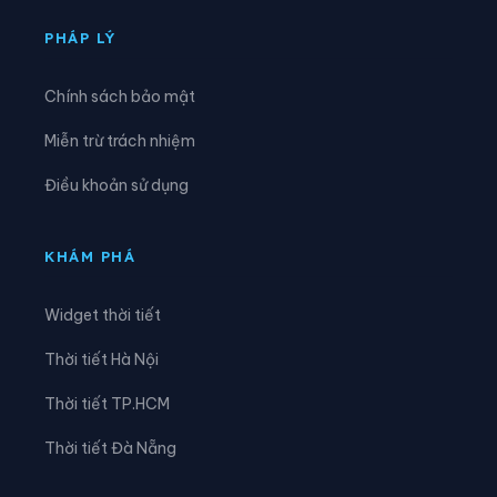
Xã Lộc Hà
Xã Mai Hoa
PHÁP LÝ
Xã Mai Phụ
Xã Nghi Xuân
Chính sách bảo mật
Xã Phúc Trạch
Xã Sơn Giang
Miễn trừ trách nhiệm
Xã Sơn Hồng
Xã Sơn Kim 1
Điều khoản sử dụng
Xã Sơn Kim 2
Xã Sơn Tây
Xã Sơn Tiến
Xã Thạch Hà
KHÁM PHÁ
Xã Thạch Khê
Xã Thạch Lạc
Widget thời tiết
Xã Thạch Xuân
Xã Thiên Cầm
Thời tiết Hà Nội
Xã Thượng Đức
Xã Tiên Điền
Thời tiết TP.HCM
Xã Toàn Lưu
Xã Trường Lưu
Thời tiết Đà Nẵng
Xã Tứ Mỹ
Xã Tùng Lộc