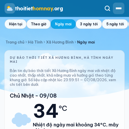
thoitiet
homnay
.org
Hiện tại
Theo giờ
Ngày mai
3 ngày tới
5 ngày tới
Trang chủ
Hà Tĩnh
Xã Hương Bình
Ngày mai
DỰ BÁO THỜI TIẾT XÃ HƯƠNG BÌNH, HÀ TĨNH NGÀY
MAI
Bản tin dự báo thời tiết Xã Hương Bình ngày mai với nhiệt độ
cao nhất, thấp nhất, khả năng mưa và hướng gió theo từng
khung giờ. Số liệu cập nhật lúc 23:59:51 — 07/08/2026, xem
chi tiết bên dưới.
Chủ Nhật - 09/08
34
°C
Nhiệt độ ngày mai khoảng 34°C, mây