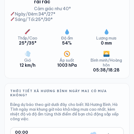
rải rác
Cảm giác như 40°
Ngày/Đêm:
34°/27°
Sáng/Tối:
25°/30°
Thấp/Cao
Độ ẩm
Lượng mưa
25°/35°
54%
0 mm
Gió
Áp suất
Bình minh/Hoàng
12 km/h
1003 hPa
hôn
05:38/18:28
THỜI TIẾT XÃ HƯƠNG BÌNH NGÀY MAI CÓ MƯA
KHÔNG?
Bảng dự báo theo giờ dưới đây cho biết Xã Hương Bình, Hà
Tĩnh ngày mai khung giờ nào khả năng mưa cao nhất, kèm
nhiệt độ và độ ẩm từng thời điểm để bạn chủ động sắp xếp
công việc.
00:00