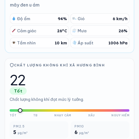
mây đen u ám
Độ ẩm
94%
Gió
6 km/h
Cảm giác
26°C
Mưa
26%
Tầm nhìn
10 km
Áp suất
1006 hPa
CHẤT LƯỢNG KHÔNG KHÍ XÃ HƯƠNG BÌNH
22
Tốt
Chất lượng không khí đạt mức lý tưởng.
TỐT
TB
NHẠY CẢM
XẤU
NGUY HIỂM
PM2.5
PM10
5
6
µg/m³
µg/m³