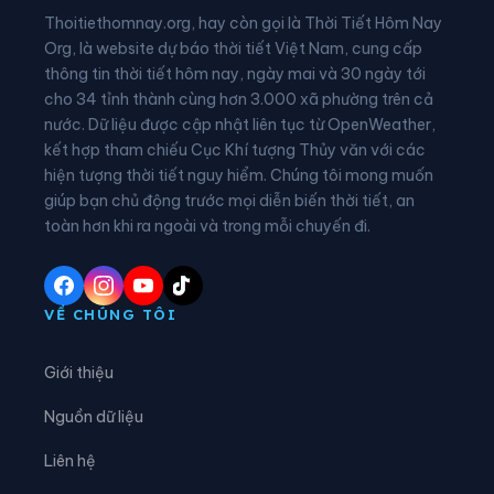
Thoitiethomnay.org, hay còn gọi là Thời Tiết Hôm Nay
Xã Đồng Tiến
Xã Đức Đồng
Org, là website dự báo thời tiết Việt Nam, cung cấp
thông tin thời tiết hôm nay, ngày mai và 30 ngày tới
Xã Đức Minh
Xã Đức Quang
cho 34 tỉnh thành cùng hơn 3.000 xã phường trên cả
nước. Dữ liệu được cập nhật liên tục từ OpenWeather,
Xã Đức Thịnh
Xã Đức Thọ
kết hợp tham chiếu Cục Khí tượng Thủy văn với các
hiện tượng thời tiết nguy hiểm. Chúng tôi mong muốn
Xã Gia Hanh
Xã Hà Linh
giúp bạn chủ động trước mọi diễn biến thời tiết, an
Xã Hồng Lộc
Xã Hương Đô
toàn hơn khi ra ngoài và trong mỗi chuyến đi.
Xã Hương Khê
Xã Hương Phố
Xã Hương Sơn
Xã Hương Xuân
VỀ CHÚNG TÔI
Xã Kim Hoa
Xã Kỳ Anh
Giới thiệu
Xã Kỳ Hoa
Xã Kỳ Khang
Nguồn dữ liệu
Xã Kỳ Lạc
Xã Kỳ Thượng
Liên hệ
Xã Kỳ Văn
Xã Kỳ Xuân