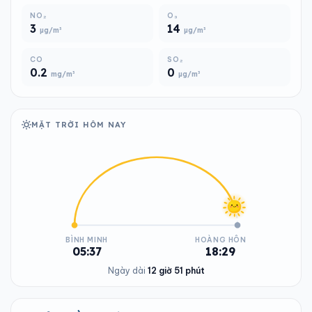
NO₂
O₃
3
14
µg/m³
µg/m³
CO
SO₂
0.2
0
mg/m³
µg/m³
MẶT TRỜI HÔM NAY
BÌNH MINH
HOÀNG HÔN
05:37
18:29
Ngày dài
12 giờ 51 phút