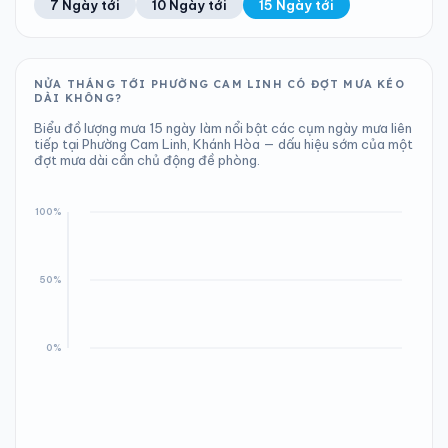
7 Ngày tới
10 Ngày tới
15 Ngày tới
Áp suất
Gió
1007 hPa
22 km/h
NỬA THÁNG TỚI PHƯỜNG CAM LINH CÓ ĐỢT MƯA KÉO
DÀI KHÔNG?
Biểu đồ lượng mưa 15 ngày làm nổi bật các cụm ngày mưa liên
tiếp tại Phường Cam Linh, Khánh Hòa — dấu hiệu sớm của một
đợt mưa dài cần chủ động đề phòng.