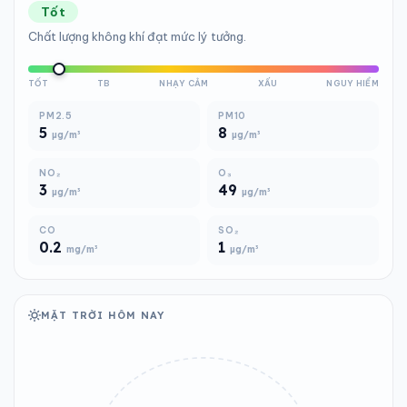
Tốt
Chất lượng không khí đạt mức lý tưởng.
TỐT
TB
NHẠY CẢM
XẤU
NGUY HIỂM
PM2.5
PM10
5
8
µg/m³
µg/m³
NO₂
O₃
3
49
µg/m³
µg/m³
CO
SO₂
0.2
1
mg/m³
µg/m³
MẶT TRỜI HÔM NAY