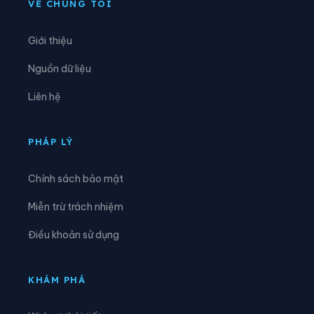
VỀ CHÚNG TÔI
Xã Hòa Trí
Xã Khánh Sơn
Giới thiệu
Xã Khánh Vĩnh
Xã Lâm Sơn
Nguồn dữ liệu
Xã Mỹ Sơn
Xã Nam Cam Ranh
Liên hệ
Xã Nam Khánh Vĩnh
Xã Nam Ninh Hòa
Xã Ninh Hải
Xã Ninh Phước
PHÁP LÝ
Xã Ninh Sơn
Xã Phước Dinh
Chính sách bảo mật
Xã Phước Hà
Xã Phước Hậu
Miễn trừ trách nhiệm
Xã Phước Hữu
Xã Suối Dầu
Điều khoản sử dụng
Xã Suối Hiệp
Xã Tân Định
Xã Tây Khánh Sơn
Xã Tây Khánh Vĩnh
KHÁM PHÁ
Xã Tây Ninh Hòa
Xã Thuận Bắc