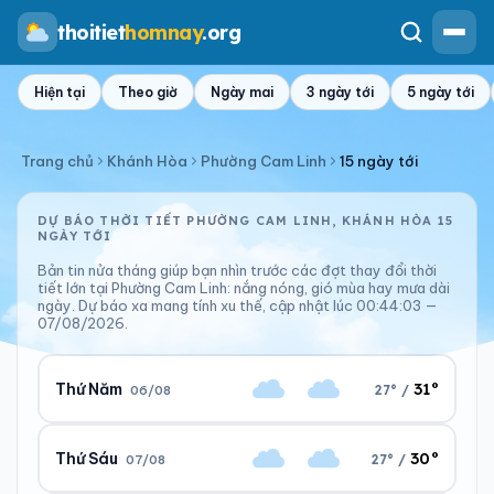
thoitiet
homnay
.org
Hiện tại
Theo giờ
Ngày mai
3 ngày tới
5 ngày tới
Trang chủ
Khánh Hòa
Phường Cam Linh
15 ngày tới
DỰ BÁO THỜI TIẾT PHƯỜNG CAM LINH, KHÁNH HÒA 15
NGÀY TỚI
Bản tin nửa tháng giúp bạn nhìn trước các đợt thay đổi thời
tiết lớn tại Phường Cam Linh: nắng nóng, gió mùa hay mưa dài
ngày. Dự báo xa mang tính xu thế, cập nhật lúc 00:44:03 —
07/08/2026.
31°
Thứ Năm
27° /
06/08
30°
Thứ Sáu
27° /
07/08
Ngày/đêm
Sáng/tối
31°/27°
27°/28°