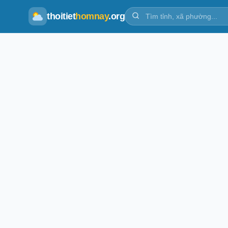
thoitiet
homnay
.org