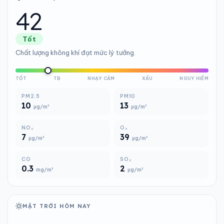
42
Tốt
Chất lượng không khí đạt mức lý tưởng.
TỐT
TB
NHẠY CẢM
XẤU
NGUY HIỂM
PM2.5
PM10
10
13
µg/m³
µg/m³
NO₂
O₃
7
39
µg/m³
µg/m³
CO
SO₂
0.3
2
mg/m³
µg/m³
MẶT TRỜI HÔM NAY