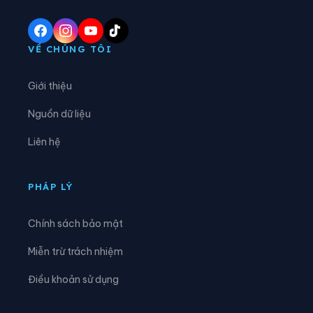
Xã Diên Lạc
Xã Diên Lâm
Xã Diên Thọ
Xã Đông Khánh Sơn
VỀ CHÚNG TÔI
Xã Hòa Trí
Xã Khánh Sơn
Giới thiệu
Xã Khánh Vĩnh
Xã Lâm Sơn
Nguồn dữ liệu
Xã Mỹ Sơn
Xã Nam Cam Ranh
Liên hệ
Xã Nam Khánh Vĩnh
Xã Nam Ninh Hòa
Xã Ninh Hải
Xã Ninh Phước
PHÁP LÝ
Xã Ninh Sơn
Xã Phước Dinh
Chính sách bảo mật
Xã Phước Hà
Xã Phước Hậu
Miễn trừ trách nhiệm
Xã Phước Hữu
Xã Suối Dầu
Điều khoản sử dụng
Xã Suối Hiệp
Xã Tân Định