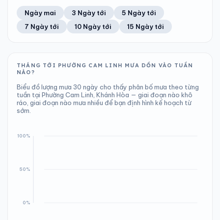
Ngày/đêm
Sáng/tối
Áp suất
Gió
Ngày mai
3 Ngày tới
5 Ngày tới
29°/27°
26°/28°
1008 hPa
32 km/h
7 Ngày tới
10 Ngày tới
15 Ngày tới
Áp suất
Gió
1008 hPa
22 km/h
THÁNG TỚI PHƯỜNG CAM LINH MƯA DỒN VÀO TUẦN
NÀO?
Biểu đồ lượng mưa 30 ngày cho thấy phân bố mưa theo từng
tuần tại Phường Cam Linh, Khánh Hòa — giai đoạn nào khô
ráo, giai đoạn nào mưa nhiều để bạn định hình kế hoạch từ
sớm.