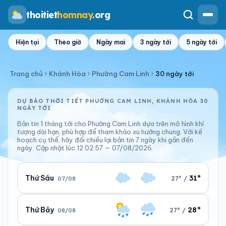
thoitiet
homnay
.org
Hiện tại
Theo giờ
Ngày mai
3 ngày tới
5 ngày tới
Trang chủ
Khánh Hòa
Phường Cam Linh
30 ngày tới
DỰ BÁO THỜI TIẾT PHƯỜNG CAM LINH, KHÁNH HÒA 30
NGÀY TỚI
Bản tin 1 tháng tới cho Phường Cam Linh dựa trên mô hình khí
tượng dài hạn, phù hợp để tham khảo xu hướng chung. Với kế
hoạch cụ thể, hãy đối chiếu lại bản tin 7 ngày khi gần đến
ngày. Cập nhật lúc 12:02:57 — 07/08/2026.
31°
Thứ Sáu
27° /
07/08
28°
Thứ Bảy
27° /
08/08
Ngày/đêm
Sáng/tối
31°/28°
27°/29°