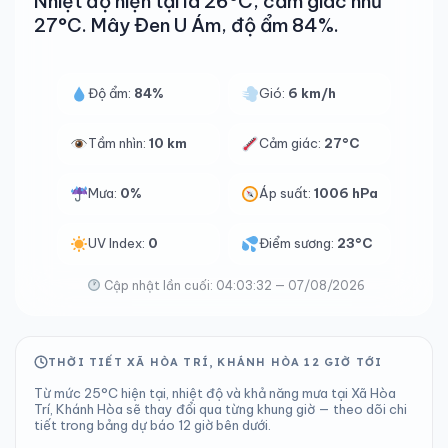
Nhiệt độ hiện tại là 26°C, cảm giác như
27°C. Mây Đen U Ám, độ ẩm 84%.
Độ ẩm:
84%
Gió:
6 km/h
Tầm nhìn:
10 km
Cảm giác:
27°C
Mưa:
0%
Áp suất:
1006 hPa
UV Index:
0
Điểm sương:
23°C
Cập nhật lần cuối: 04:03:32 — 07/08/2026
THỜI TIẾT XÃ HÒA TRÍ, KHÁNH HÒA 12 GIỜ TỚI
Từ mức 25°C hiện tại, nhiệt độ và khả năng mưa tại Xã Hòa
Trí, Khánh Hòa sẽ thay đổi qua từng khung giờ — theo dõi chi
tiết trong bảng dự báo 12 giờ bên dưới.