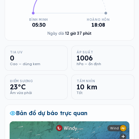
BÌNH MINH
HOÀNG HÔN
05:30
18:08
Ngày dài
12 giờ 37 phút
TIA UV
ÁP SUẤT
0
1006
Cao — dùng kem
hPa — ổn định
ĐIỂM SƯƠNG
TẦM NHÌN
23°C
10 km
Ẩm vừa phải
Tốt
Bản đồ dự báo trực quan