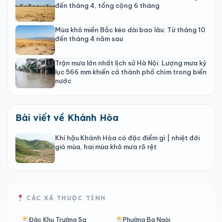
đến tháng 4, tổng cộng 6 tháng
Mùa khô miền Bắc kéo dài bao lâu: Từ tháng 10
đến tháng 4 năm sau
Trận mưa lớn nhất lịch sử Hà Nội: Lượng mưa kỷ
lục 566 mm khiến cả thành phố chìm trong biển
nước
Bài viết về Khánh Hòa
Khí hậu Khánh Hòa có đặc điểm gì | nhiệt đới
gió mùa, hai mùa khô mưa rõ rệt
CÁC XÃ THUỘC TỈNH
Đặc Khu Trường Sa
Phường Ba Ngòi