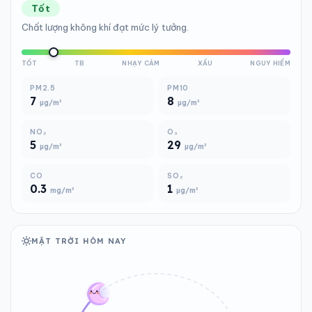
Tốt
Chất lượng không khí đạt mức lý tưởng.
TỐT
TB
NHẠY CẢM
XẤU
NGUY HIỂM
PM2.5
PM10
7
8
µg/m³
µg/m³
NO₂
O₃
5
29
µg/m³
µg/m³
CO
SO₂
0.3
1
mg/m³
µg/m³
MẶT TRỜI HÔM NAY