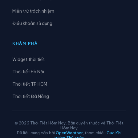
Xã Phước Hà
Xã Phước Hậu
Miễn trừ trách nhiệm
Xã Phước Hữu
Xã Suối Dầu
Điều khoản sử dụng
Xã Suối Hiệp
Xã Tân Định
Xã Tây Khánh Sơn
Xã Tây Khánh Vĩnh
KHÁM PHÁ
Xã Tây Ninh Hòa
Xã Thuận Bắc
Widget thời tiết
Xã Thuận Nam
Xã Trung Khánh Vĩnh
Thời tiết Hà Nội
Xã Tu Bông
Xã Vạn Hưng
Thời tiết TP.HCM
Xã Vạn Ninh
Xã Vạn Thắng
Thời tiết Đà Nẵng
Xã Vĩnh Hải
Xã Xuân Hải
© 2026 Thời Tiết Hôm Nay. Bản quyền thuộc về Thời Tiết
Hôm Nay
Dữ liệu cung cấp bởi
OpenWeather
, tham chiếu
Cục Khí
tượng Thủy văn