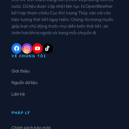
nước. Dữ liệu được cập nhật liên tục từ OpenWeather,
Xã Cam An
Xã Cam Hiệp
kết hợp tham chiếu Cục Khí tượng Thủy văn với các
hiện tượng thời tiết nguy hiểm. Chúng tôi mong muốn
Xã Cam Lâm
Xã Công Hải
giúp bạn chủ động trước mọi diễn biến thời tiết, an
Xã Đại Lãnh
Xã Diên Điền
toàn hơn khi ra ngoài và trong mỗi chuyến đi.
Xã Diên Khánh
Xã Diên Lạc
Xã Diên Lâm
Xã Diên Thọ
VỀ CHÚNG TÔI
Xã Đông Khánh Sơn
Xã Khánh Sơn
Giới thiệu
Xã Khánh Vĩnh
Xã Lâm Sơn
Nguồn dữ liệu
Xã Mỹ Sơn
Xã Nam Cam Ranh
Liên hệ
Xã Nam Khánh Vĩnh
Xã Nam Ninh Hòa
Xã Ninh Hải
Xã Ninh Phước
PHÁP LÝ
Xã Ninh Sơn
Xã Phước Dinh
Chính sách bảo mật