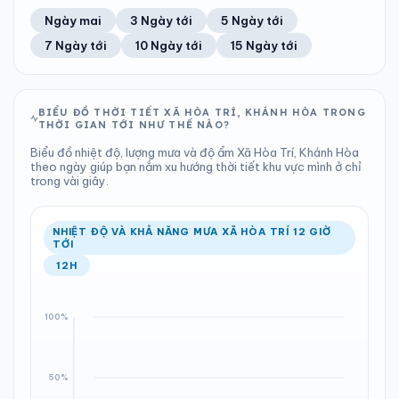
49%
16 km/h
9
Tốt
ĐIỂM SƯƠNG
% MƯA
0.38 mm
1006 hPa
20°C
61%
Trung bình ngày
Tốc độ gió
Ngày mai
3 Ngày tới
5 Ngày tới
Chỉ số UV
Ước lượng
Tổng cả ngày
Bình thường
Ổn định
Khả năng mưa
7 Ngày tới
10 Ngày tới
15 Ngày tới
TIA UV
TẦM NHÌN
LƯỢNG MƯA
ÁP SUẤT
9
Tốt
ĐIỂM SƯƠNG
% MƯA
0.72 mm
1007 hPa
21°C
32%
Chỉ số UV
Ước lượng
Tổng cả ngày
Bình thường
Ổn định
Khả năng mưa
BIỂU ĐỒ THỜI TIẾT XÃ HÒA TRÍ, KHÁNH HÒA TRONG
THỜI GIAN TỚI NHƯ THẾ NÀO?
LƯỢNG MƯA
ÁP SUẤT
ĐIỂM SƯƠNG
% MƯA
0 mm
1007 hPa
20°C
67%
Biểu đồ nhiệt độ, lượng mưa và độ ẩm Xã Hòa Trí, Khánh Hòa
Tổng cả ngày
Bình thường
theo ngày giúp bạn nắm xu hướng thời tiết khu vực mình ở chỉ
Ổn định
Khả năng mưa
trong vài giây.
ĐIỂM SƯƠNG
% MƯA
20°C
0%
Ổn định
Khả năng mưa
NHIỆT ĐỘ VÀ KHẢ NĂNG MƯA XÃ HÒA TRÍ 12 GIỜ
TỚI
12H