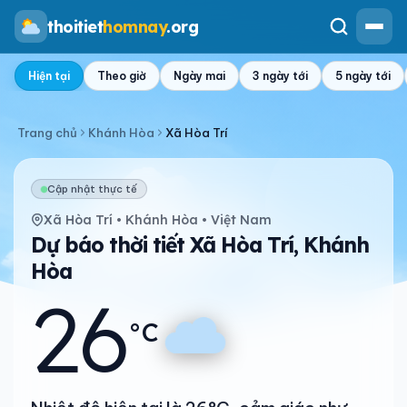
thoitiet
homnay
.org
Hiện tại
Theo giờ
Ngày mai
3 ngày tới
5 ngày tới
Trang chủ
Khánh Hòa
Xã Hòa Trí
Cập nhật thực tế
Xã Hòa Trí • Khánh Hòa • Việt Nam
Dự báo thời tiết Xã Hòa Trí, Khánh
Hòa
26
°C