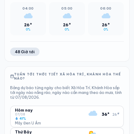
04:00
05:00
06:00
26°
26°
26°
0%
0%
0%
48 Giờ tới
TUẦN TỚI THỜI TIẾT XÃ HÒA TRÍ, KHÁNH HÒA THẾ
NÀO?
Bảng dự báo từng ngày cho biết Xã Hòa Trí, Khánh Hòa sắp
tới ngày nào nắng ráo, ngày nào cần mang theo áo mưa, tính
từ 07/08/2026.
Hôm nay
▾
36°
26°
07/08
41%
Mây Đen U Ám
Thứ Bảy
ĐỘ ẨM
GIÓ