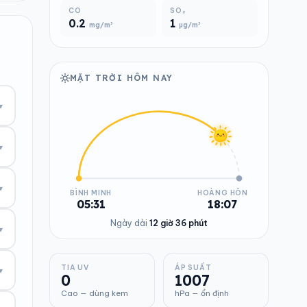
CO
SO₂
0.2
1
mg/m³
µg/m³
MẶT TRỜI HÔM NAY
▾
▾
▾
BÌNH MINH
HOÀNG HÔN
05:31
18:07
Ngày dài
12 giờ 36 phút
▾
TIA UV
ÁP SUẤT
▾
0
1007
Cao — dùng kem
hPa — ổn định