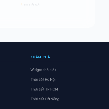
Xã Cà Ná
Xã Công Hải
Xã Diên Lạc
Xã Hòa Trí
Xã Mỹ Sơn
KHÁM PHÁ
Xã Ninh Phước
Widget thời tiết
Xã Phước Hậu
Thời tiết Hà Nội
Xã Tân Định
Thời tiết TP.HCM
Xã Thuận Bắc
Thời tiết Đà Nẵng
Xã Vạn Hưng