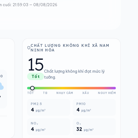
n cuối: 21:59:03 — 08/08/2026
CHẤT LƯỢNG KHÔNG KHÍ XÃ NAM
NINH HÒA
15
Chất lượng không khí đạt mức lý
00
Tốt
tưởng.
TỐT
TB
NHẠY CẢM
XẤU
NGUY HIỂM
°
PM2.5
PM10
4
4
µg/m³
µg/m³
NO₂
O₃
4
32
µg/m³
µg/m³