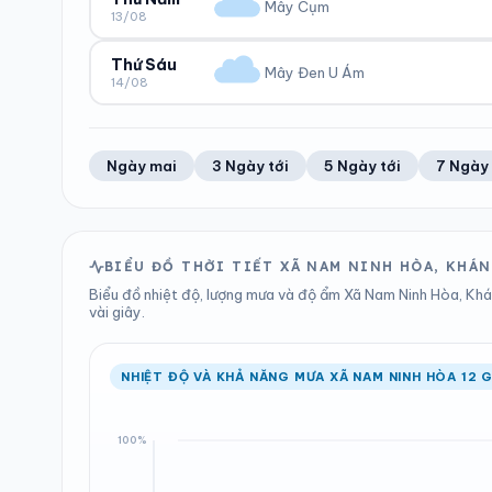
0 mm
1005 hPa
Mây Cụm
13/08
Trung bình ngày
Tốc độ gió
Tổng cả ngày
Bình thường
ĐỘ ẨM
GIÓ
LƯỢNG MƯA
ÁP SUẤT
38%
11 km/h
0 mm
1006 hPa
Thứ Sáu
Mây Đen U Ám
14/08
Trung bình ngày
Tốc độ gió
Tổng cả ngày
Bình thường
ĐỘ ẨM
GIÓ
LƯỢNG MƯA
ÁP SUẤT
38%
9 km/h
0 mm
1006 hPa
Trung bình ngày
Tốc độ gió
Tổng cả ngày
Bình thường
Ngày mai
3 Ngày tới
5 Ngày tới
7 Ngày 
LƯỢNG MƯA
ÁP SUẤT
0 mm
1006 hPa
Tổng cả ngày
Bình thường
BIỂU ĐỒ THỜI TIẾT XÃ NAM NINH HÒA, KHÁ
Biểu đồ nhiệt độ, lượng mưa và độ ẩm Xã Nam Ninh Hòa, Khán
vài giây.
NHIỆT ĐỘ VÀ KHẢ NĂNG MƯA XÃ NAM NINH HÒA 12 G