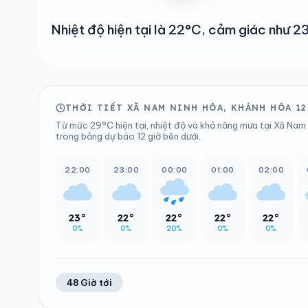
Nhiệt độ hiện tại là 22°C, cảm giác như 
THỜI TIẾT XÃ NAM NINH HÒA, KHÁNH HÒA 12
Từ mức 29°C hiện tại, nhiệt độ và khả năng mưa tại Xã Nam 
trong bảng dự báo 12 giờ bên dưới.
22:00
23:00
00:00
01:00
02:00
23°
22°
22°
22°
22°
0%
0%
20%
0%
0%
48 Giờ tới