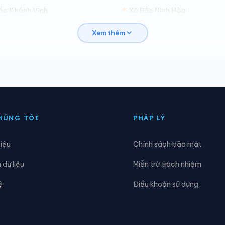
ắc Khánh Vĩnh
Xã Bắc Ninh Hòa
Xem thêm
am Hiệp
Xã Cam Lâm
iên Điền
Xã Diên Khánh
iên Thọ
Xã Đông Khánh Sơn
hánh Vĩnh
Xã Lâm Sơn
HÚNG TÔI
PHÁP LÝ
am Khánh Vĩnh
Xã Ninh Hải
hiệu
Chính sách bảo mật
hước Dinh
Xã Phước Hà
dữ liệu
Miễn trừ trách nhiệm
uối Dầu
Xã Suối Hiệp
ệ
Điều khoản sử dụng
ây Khánh Vĩnh
Xã Tây Ninh Hòa
rung Khánh Vĩnh
Xã Tu Bông