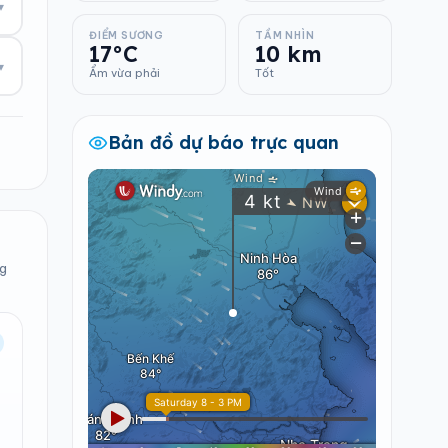
▾
ĐIỂM SƯƠNG
TẦM NHÌN
17°C
10 km
▾
Ẩm vừa phải
Tốt
Bản đồ dự báo trực quan
ng