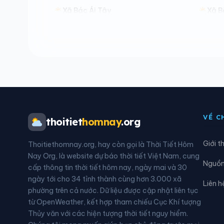
Xã Bác Ái Tây
Xã B
Xã Cam An
Xã C
Xã Đại Lãnh
Xã D
Xã Diên Lâm
Xã D
Xã Khánh Sơn
Xã K
VỀ C
thoitiet
homnay
.org
Xã Nam Cam Ranh
Xã N
Giới t
Thoitiethomnay.org, hay còn gọi là Thời Tiết Hôm
Xã Ninh Sơn
Xã P
Nay Org, là website dự báo thời tiết Việt Nam, cung
Nguồn 
cấp thông tin thời tiết hôm nay, ngày mai và 30
Xã Phước Hữu
Xã S
ngày tới cho 34 tỉnh thành cùng hơn 3.000 xã
Liên h
phường trên cả nước. Dữ liệu được cập nhật liên tục
Xã Tây Khánh Sơn
Xã T
từ OpenWeather, kết hợp tham chiếu Cục Khí tượng
Thủy văn với các hiện tượng thời tiết nguy hiểm.
Xã Thuận Nam
Xã T