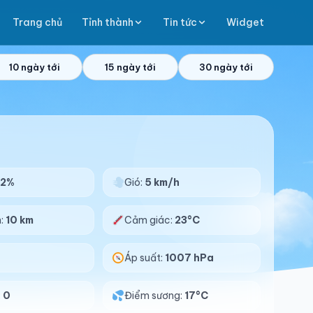
Trang chủ
Tỉnh thành
Tin tức
Widget
10 ngày tới
15 ngày tới
30 ngày tới
72%
Gió:
5 km/h
n:
10 km
Cảm giác:
23°C
Áp suất:
1007 hPa
:
0
Điểm sương:
17°C