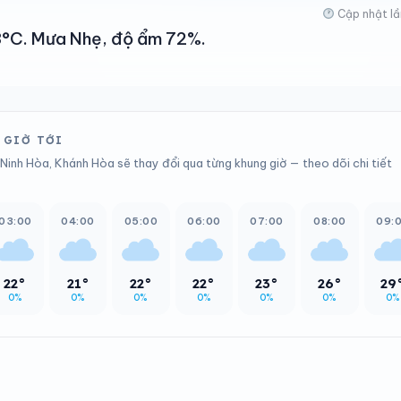
Cập nhật lầ
23°C. Mưa Nhẹ, độ ẩm 72%.
 GIỜ TỚI
Ninh Hòa, Khánh Hòa sẽ thay đổi qua từng khung giờ — theo dõi chi tiết
03:00
04:00
05:00
06:00
07:00
08:00
09:
22°
21°
22°
22°
23°
26°
29
0%
0%
0%
0%
0%
0%
0%