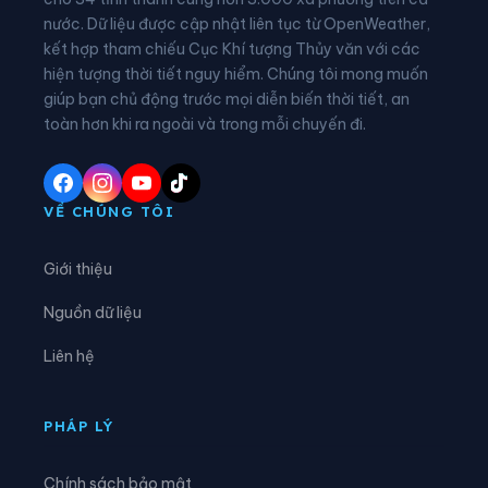
nước. Dữ liệu được cập nhật liên tục từ OpenWeather,
Xã Cam An
Xã Cam Hiệp
kết hợp tham chiếu Cục Khí tượng Thủy văn với các
hiện tượng thời tiết nguy hiểm. Chúng tôi mong muốn
Xã Cam Lâm
Xã Công Hải
giúp bạn chủ động trước mọi diễn biến thời tiết, an
Xã Đại Lãnh
Xã Diên Điền
toàn hơn khi ra ngoài và trong mỗi chuyến đi.
Xã Diên Khánh
Xã Diên Lạc
Xã Diên Lâm
Xã Diên Thọ
VỀ CHÚNG TÔI
Xã Đông Khánh Sơn
Xã Hòa Trí
Giới thiệu
Xã Khánh Sơn
Xã Khánh Vĩnh
Nguồn dữ liệu
Xã Lâm Sơn
Xã Mỹ Sơn
Liên hệ
Xã Nam Cam Ranh
Xã Nam Khánh Vĩnh
Xã Nam Ninh Hòa
Xã Ninh Hải
PHÁP LÝ
Xã Ninh Phước
Xã Ninh Sơn
Chính sách bảo mật