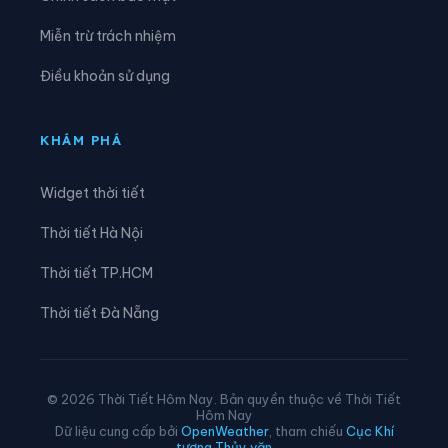
Xã Phước Dinh
Xã Phước Hà
Miễn trừ trách nhiệm
Xã Phước Hậu
Xã Phước Hữu
Điều khoản sử dụng
Xã Suối Dầu
Xã Suối Hiệp
Xã Tây Khánh Sơn
Xã Tây Khánh Vĩnh
KHÁM PHÁ
Xã Tây Ninh Hòa
Xã Thuận Bắc
Widget thời tiết
Xã Thuận Nam
Xã Trung Khánh Vĩnh
Thời tiết Hà Nội
Xã Tu Bông
Xã Vạn Hưng
Thời tiết TP.HCM
Xã Vạn Ninh
Xã Vạn Thắng
Thời tiết Đà Nẵng
Xã Vĩnh Hải
Xã Xuân Hải
© 2026 Thời Tiết Hôm Nay. Bản quyền thuộc về Thời Tiết
Hôm Nay
Dữ liệu cung cấp bởi
OpenWeather
, tham chiếu
Cục Khí
tượng Thủy văn