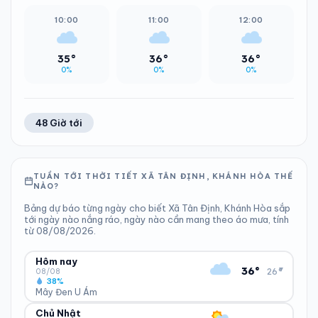
10:00
11:00
12:00
35°
36°
36°
0%
0%
0%
48 Giờ tới
TUẦN TỚI THỜI TIẾT XÃ TÂN ĐỊNH, KHÁNH HÒA THẾ
NÀO?
Bảng dự báo từng ngày cho biết Xã Tân Định, Khánh Hòa sắp
tới ngày nào nắng ráo, ngày nào cần mang theo áo mưa, tính
từ 08/08/2026.
Hôm nay
▾
36°
26°
08/08
38%
Mây Đen U Ám
Chủ Nhật
ĐỘ ẨM
GIÓ