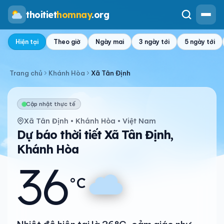
thoitiet
homnay
.org
Hiện tại
Theo giờ
Ngày mai
3 ngày tới
5 ngày tới
Trang chủ
Khánh Hòa
Xã Tân Định
Cập nhật thực tế
Xã Tân Định • Khánh Hòa • Việt Nam
Dự báo thời tiết Xã Tân Định,
Khánh Hòa
36
°C