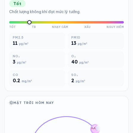
Tốt
Chất lượng không khí đạt mức lý tưởng.
TỐT
TB
NHẠY CẢM
XẤU
NGUY HIỂM
PM2.5
PM10
11
13
µg/m³
µg/m³
NO₂
O₃
3
40
µg/m³
µg/m³
CO
SO₂
0.2
2
mg/m³
µg/m³
MẶT TRỜI HÔM NAY