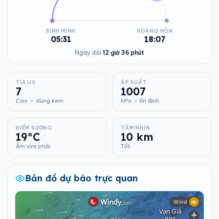
BÌNH MINH
HOÀNG HÔN
05:31
18:07
Ngày dài
12 giờ 36 phút
TIA UV
ÁP SUẤT
7
1007
Cao — dùng kem
hPa — ổn định
ĐIỂM SƯƠNG
TẦM NHÌN
19°C
10 km
Ẩm vừa phải
Tốt
Bản đồ dự báo trực quan