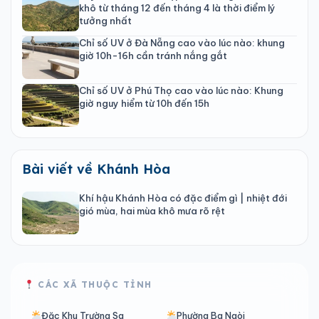
khô từ tháng 12 đến tháng 4 là thời điểm lý
tưởng nhất
Chỉ số UV ở Đà Nẵng cao vào lúc nào: khung
giờ 10h-16h cần tránh nắng gắt
Chỉ số UV ở Phú Thọ cao vào lúc nào: Khung
giờ nguy hiểm từ 10h đến 15h
Bài viết về Khánh Hòa
Khí hậu Khánh Hòa có đặc điểm gì | nhiệt đới
gió mùa, hai mùa khô mưa rõ rệt
CÁC XÃ THUỘC TỈNH
Đặc Khu Trường Sa
Phường Ba Ngòi