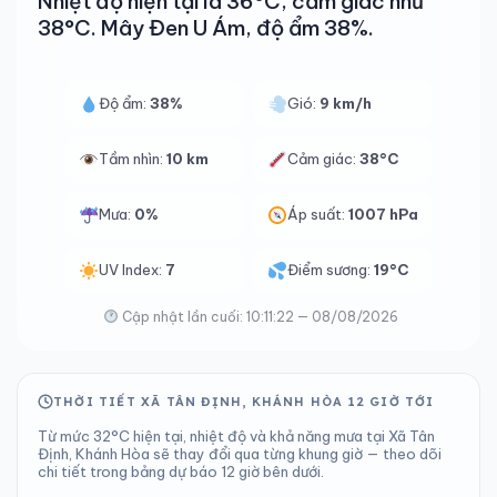
Nhiệt độ hiện tại là 36°C, cảm giác như
38°C. Mây Đen U Ám, độ ẩm 38%.
Độ ẩm:
38%
Gió:
9 km/h
Tầm nhìn:
10 km
Cảm giác:
38°C
Mưa:
0%
Áp suất:
1007 hPa
UV Index:
7
Điểm sương:
19°C
Cập nhật lần cuối: 10:11:22 — 08/08/2026
THỜI TIẾT XÃ TÂN ĐỊNH, KHÁNH HÒA 12 GIỜ TỚI
Từ mức 32°C hiện tại, nhiệt độ và khả năng mưa tại Xã Tân
Định, Khánh Hòa sẽ thay đổi qua từng khung giờ — theo dõi
chi tiết trong bảng dự báo 12 giờ bên dưới.