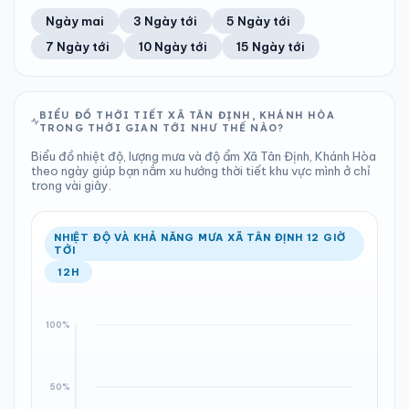
41%
10 km/h
10
Tốt
ĐIỂM SƯƠNG
% MƯA
0 mm
1007 hPa
21°C
0%
Trung bình ngày
Tốc độ gió
Ngày mai
3 Ngày tới
5 Ngày tới
Chỉ số UV
Ước lượng
Tổng cả ngày
Bình thường
Ổn định
Khả năng mưa
7 Ngày tới
10 Ngày tới
15 Ngày tới
TIA UV
TẦM NHÌN
LƯỢNG MƯA
ÁP SUẤT
10
Tốt
ĐIỂM SƯƠNG
% MƯA
0 mm
1006 hPa
19°C
0%
Chỉ số UV
Ước lượng
Tổng cả ngày
Bình thường
Ổn định
Khả năng mưa
BIỂU ĐỒ THỜI TIẾT XÃ TÂN ĐỊNH, KHÁNH HÒA
TRONG THỜI GIAN TỚI NHƯ THẾ NÀO?
LƯỢNG MƯA
ÁP SUẤT
ĐIỂM SƯƠNG
% MƯA
0 mm
1006 hPa
19°C
0%
Biểu đồ nhiệt độ, lượng mưa và độ ẩm Xã Tân Định, Khánh Hòa
Tổng cả ngày
Bình thường
theo ngày giúp bạn nắm xu hướng thời tiết khu vực mình ở chỉ
Ổn định
Khả năng mưa
trong vài giây.
ĐIỂM SƯƠNG
% MƯA
20°C
0%
Ổn định
Khả năng mưa
NHIỆT ĐỘ VÀ KHẢ NĂNG MƯA XÃ TÂN ĐỊNH 12 GIỜ
TỚI
12H