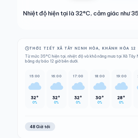
Nhiệt độ hiện tại là 32°C, cảm giác như
THỜI TIẾT XÃ TÂY NINH HÒA, KHÁNH HÒA 12
Từ mức 35°C hiện tại, nhiệt độ và khả năng mưa tại Xã Tây 
bảng dự báo 12 giờ bên dưới.
15:00
16:00
17:00
18:00
19:00
32°
32°
32°
30°
28°
0%
0%
0%
0%
0%
48 Giờ tới