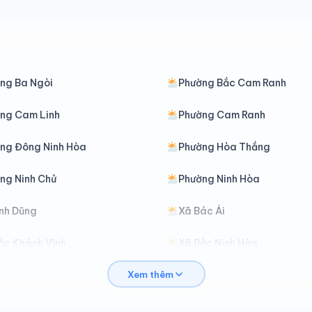
ng Ba Ngòi
Phường Bắc Cam Ranh
ng Cam Linh
Phường Cam Ranh
ng Đông Ninh Hòa
Phường Hòa Thắng
ng Ninh Chử
Phường Ninh Hòa
nh Dũng
Xã Bác Ái
ắc Khánh Vĩnh
Xã Bắc Ninh Hòa
Xem thêm
am Hiệp
Xã Cam Lâm
iên Điền
Xã Diên Khánh