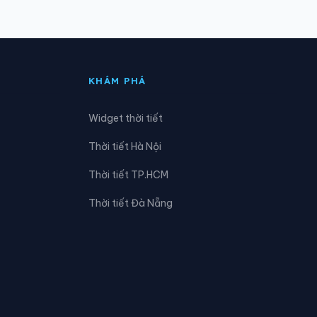
Xã Hòa Trí
Xã Mỹ Sơn
KHÁM PHÁ
Xã Ninh Hải
Widget thời tiết
Xã Phước Hà
Thời tiết Hà Nội
Xã Suối Hiệp
Thời tiết TP.HCM
Xã Thuận Bắc
Thời tiết Đà Nẵng
Xã Vạn Hưng
Xã Xuân Hải