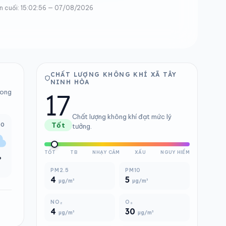
n cuối: 15:02:56 — 07/08/2026
CHẤT LƯỢNG KHÔNG KHÍ XÃ TÂY
NINH HÒA
17
rong
Chất lượng không khí đạt mức lý
00
Tốt
tưởng.
TỐT
TB
NHẠY CẢM
XẤU
NGUY HIỂM
°
PM2.5
PM10
4
5
µg/m³
µg/m³
NO₂
O₃
4
30
µg/m³
µg/m³