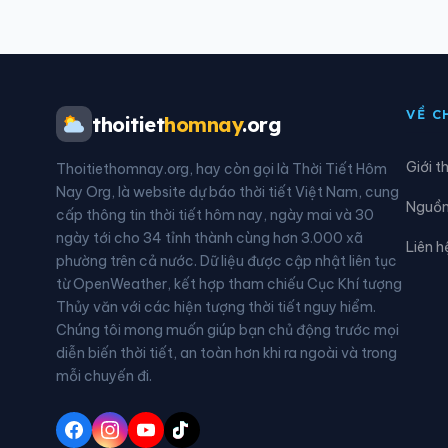
Xã Diên Lâm
Xã D
Xã Khánh Sơn
Xã K
VỀ C
thoitiet
homnay
.org
Xã Nam Cam Ranh
Xã N
Giới t
Thoitiethomnay.org, hay còn gọi là Thời Tiết Hôm
Xã Ninh Phước
Xã N
Nay Org, là website dự báo thời tiết Việt Nam, cung
Nguồn 
cấp thông tin thời tiết hôm nay, ngày mai và 30
Xã Phước Hậu
Xã P
ngày tới cho 34 tỉnh thành cùng hơn 3.000 xã
Liên h
phường trên cả nước. Dữ liệu được cập nhật liên tục
Xã Tân Định
Xã T
từ OpenWeather, kết hợp tham chiếu Cục Khí tượng
Thủy văn với các hiện tượng thời tiết nguy hiểm.
Xã Thuận Nam
Xã T
Chúng tôi mong muốn giúp bạn chủ động trước mọi
diễn biến thời tiết, an toàn hơn khi ra ngoài và trong
Xã Vạn Ninh
Xã V
mỗi chuyến đi.