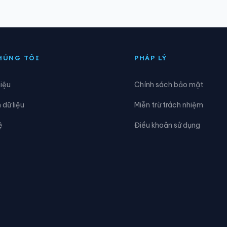
iên Thọ
Xã Đông Khánh Sơn
hánh Vĩnh
Xã Lâm Sơn
HÚNG TÔI
PHÁP LÝ
am Khánh Vĩnh
Xã Nam Ninh Hòa
hiệu
Chính sách bảo mật
inh Sơn
Xã Phước Dinh
dữ liệu
Miễn trừ trách nhiệm
hước Hữu
Xã Suối Dầu
ệ
Điều khoản sử dụng
ây Khánh Sơn
Xã Tây Khánh Vĩnh
rung Khánh Vĩnh
Xã Tu Bông
ạn Thắng
Xã Vĩnh Hải