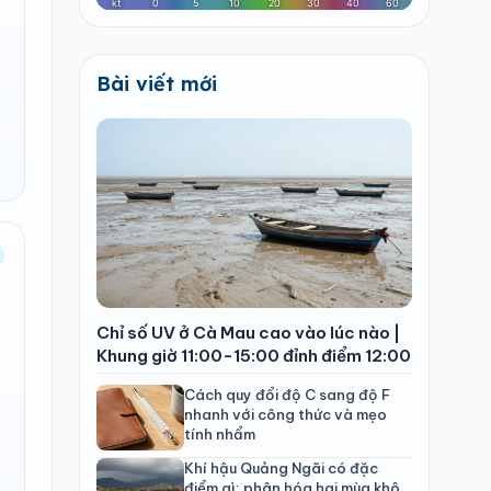
Bài viết mới
Chỉ số UV ở Cà Mau cao vào lúc nào |
Khung giờ 11:00-15:00 đỉnh điểm 12:00
Cách quy đổi độ C sang độ F
nhanh với công thức và mẹo
tính nhẩm
Khí hậu Quảng Ngãi có đặc
điểm gì: phân hóa hai mùa khô