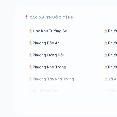
CÁC XÃ THUỘC TỈNH
Đặc Khu Trường Sa
Phườ
Phường Bảo An
Phườ
Phường Đông Hải
Phườ
Phường Nha Trang
Phườ
Phường Tây Nha Trang
Xã A
Xã Bác Ái Tây
Xã B
Xã Cam An
Xã C
Xã Đại Lãnh
Xã D