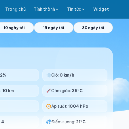
Trang chủ
Tỉnh thành
Tin tức
Widget
10 ngày tới
15 ngày tới
30 ngày tới
52%
Gió:
0 km/h
n:
10 km
Cảm giác:
35°C
Áp suất:
1004 hPa
:
4
Điểm sương:
21°C