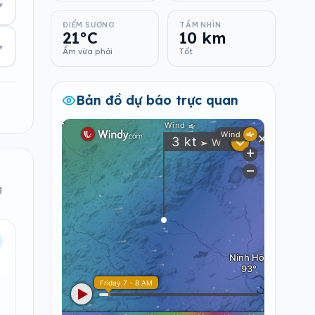
▾
ĐIỂM SƯƠNG
TẦM NHÌN
21°C
10 km
▾
Ẩm vừa phải
Tốt
Bản đồ dự báo trực quan
g