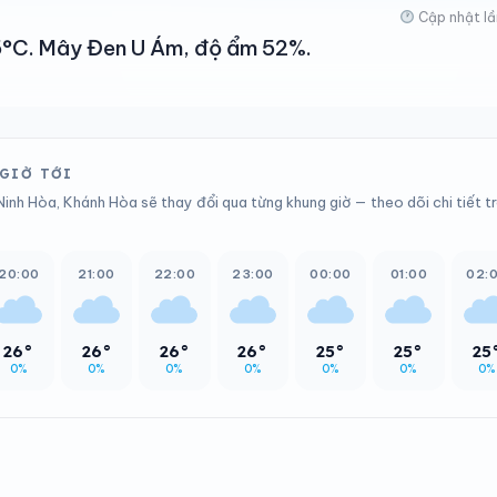
Cập nhật lầ
 35°C. Mây Đen U Ám, độ ẩm 52%.
 GIỜ TỚI
Ninh Hòa, Khánh Hòa sẽ thay đổi qua từng khung giờ — theo dõi chi tiết t
20:00
21:00
22:00
23:00
00:00
01:00
02:
26°
26°
26°
26°
25°
25°
25
0%
0%
0%
0%
0%
0%
0%