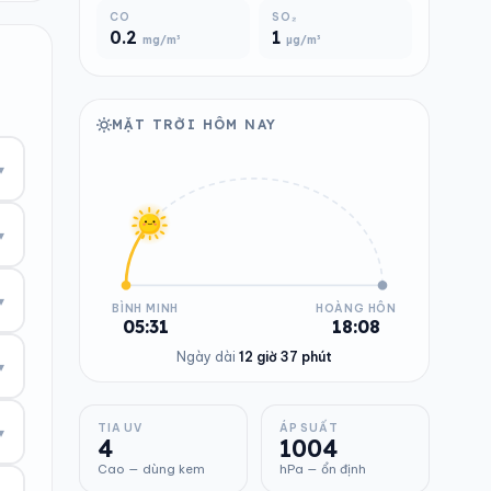
CO
SO₂
0.2
1
mg/m³
µg/m³
MẶT TRỜI HÔM NAY
▾
▾
▾
BÌNH MINH
HOÀNG HÔN
05:31
18:08
Ngày dài
12 giờ 37 phút
▾
TIA UV
ÁP SUẤT
▾
4
1004
Cao — dùng kem
hPa — ổn định