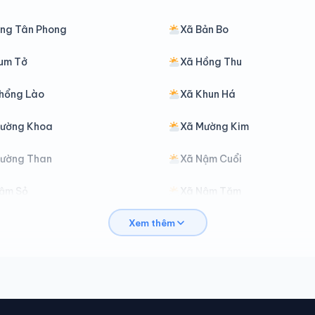
ng Tân Phong
Xã Bản Bo
um Tở
Xã Hồng Thu
hổng Lào
Xã Khun Há
ường Khoa
Xã Mường Kim
ường Than
Xã Nậm Cuổi
ậm Sỏ
Xã Nậm Tăm
Xem thêm
ắc Ta
Xã Phong Thổ
ìn Hồ
Xã Sin Suối Hồ
ân Uyên
Xã Than Uyên