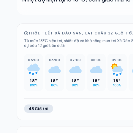
THỜI TIẾT XÃ DÀO SAN, LAI CHÂU 12 GIỜ TỚ
Từ mức 18°C hiện tại, nhiệt độ và khả năng mưa tại Xã Dào S
dự báo 12 giờ bên dưới.
05:00
06:00
07:00
08:00
09:00
18°
18°
18°
18°
18°
100%
80%
80%
80%
100%
48 Giờ tới