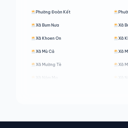
Phường Đoàn Kết
Phườ
Xã Bum Nưa
Xã B
Xã Khoen On
Xã K
Xã Mù Cả
Xã M
Xã Mường Tè
Xã M
Xã Nậm Mạ
Xã N
Xã Pa Ủ
Xã P
Xã Sì Lở Lầu
Xã S
Xã Tà Tổng
Xã T