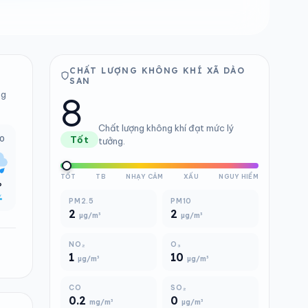
CHẤT LƯỢNG KHÔNG KHÍ XÃ DÀO
SAN
8
ng
Chất lượng không khí đạt mức lý
00
Tốt
tưởng.
TỐT
TB
NHẠY CẢM
XẤU
NGUY HIỂM
°
%
PM2.5
PM10
2
2
µg/m³
µg/m³
NO₂
O₃
1
10
µg/m³
µg/m³
CO
SO₂
0.2
0
mg/m³
µg/m³