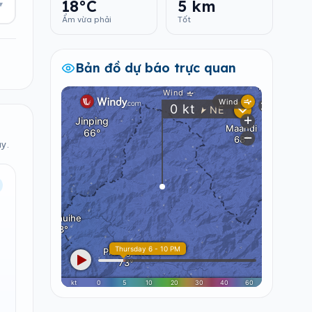
18°C
5 km
▾
Ẩm vừa phải
Tốt
Bản đồ dự báo trực quan
ây.