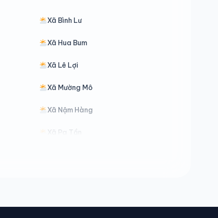
Xã Bình Lư
Xã Hua Bum
Xã Lê Lợi
Xã Mường Mô
Xã Nậm Hàng
Xã Pa Tần
Xã Pu Sam Cáp
Xã Tả Lèng
Xã Thu Lũm