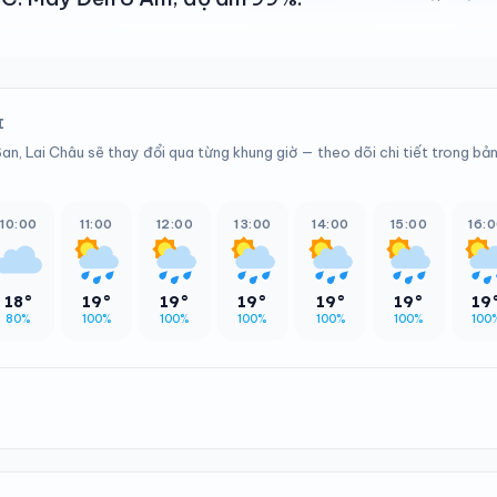
I
an, Lai Châu sẽ thay đổi qua từng khung giờ — theo dõi chi tiết trong bả
10:00
11:00
12:00
13:00
14:00
15:00
16:
18°
19°
19°
19°
19°
19°
19
80%
100%
100%
100%
100%
100%
100