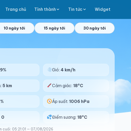
Trang chủ
Tỉnh thành
Tin tức
Widget
10 ngày tới
15 ngày tới
30 ngày tới
99%
Gió:
4 km/h
n:
5 km
Cảm giác:
18°C
0%
Áp suất:
1006 hPa
:
0
Điểm sương:
18°C
n cuối: 05:21:01 — 07/08/2026