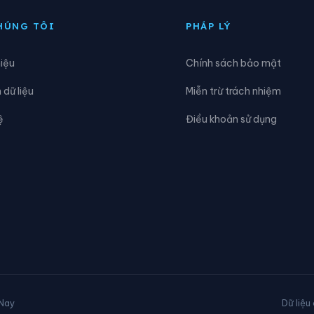
HÚNG TÔI
PHÁP LÝ
hiệu
Chính sách bảo mật
dữ liệu
Miễn trừ trách nhiệm
ệ
Điều khoản sử dụng
 Nay
Dữ liệu