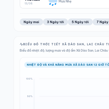
14.4 mm
1003 hPa
Mưa Nhẹ
13/08
Trung bình ngày
Tốc độ gió
Tổng cả ngày
Bình thường
ĐỘ ẨM
GIÓ
LƯỢNG MƯA
ÁP SUẤT
52%
5 km/h
4.17 mm
1003 hPa
Trung bình ngày
Tốc độ gió
Tổng cả ngày
Bình thường
Ngày mai
3 Ngày tới
5 Ngày tới
7 Ngày 
LƯỢNG MƯA
ÁP SUẤT
1.74 mm
1002 hPa
Tổng cả ngày
Bình thường
BIỂU ĐỒ THỜI TIẾT XÃ DÀO SAN, LAI CHÂU 
Biểu đồ nhiệt độ, lượng mưa và độ ẩm Xã Dào San, Lai Châu t
NHIỆT ĐỘ VÀ KHẢ NĂNG MƯA XÃ DÀO SAN 12 GIỜ TỚ