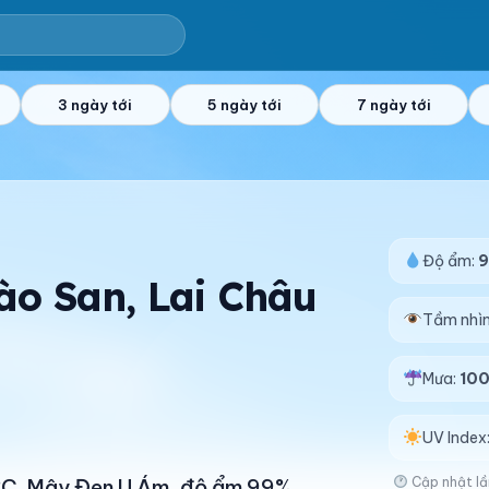
3 ngày tới
5 ngày tới
7 ngày tới
Độ ẩm:
Dào San, Lai Châu
Tầm nhì
Mưa:
10
UV Index
Cập nhật lầ
18°C. Mây Đen U Ám, độ ẩm 99%.