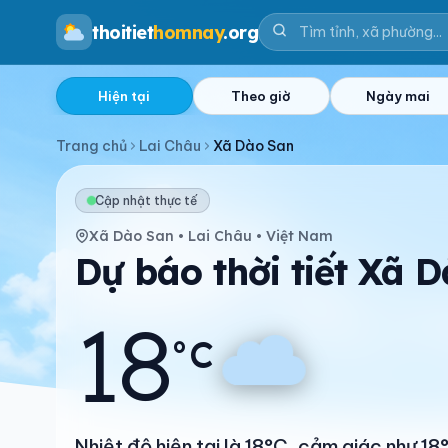
thoitiet
homnay
.org
Hiện tại
Theo giờ
Ngày mai
Trang chủ
Lai Châu
Xã Dào San
Cập nhật thực tế
Xã Dào San • Lai Châu • Việt Nam
Dự báo thời tiết Xã 
18
°C
Nhiệt độ hiện tại là 18°C, cảm giác như 