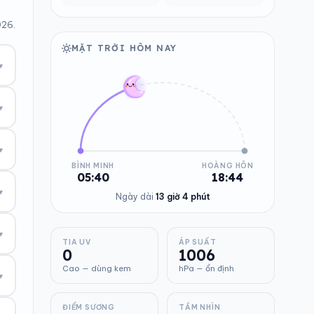
026.
MẶT TRỜI HÔM NAY
▾
▾
▾
BÌNH MINH
HOÀNG HÔN
05:40
18:44
▾
Ngày dài
13 giờ 4 phút
▾
TIA UV
ÁP SUẤT
0
1006
Cao — dùng kem
hPa — ổn định
▾
ĐIỂM SƯƠNG
TẦM NHÌN