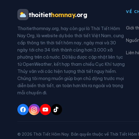
Xã Tủa Sín Chải
VỀ C
thoitiet
homnay
.org
Giới t
Thoitiethomnay.org, hay còn gọi là Thời Tiết Hôm
Nay Org, là website dự báo thời tiết Việt Nam, cung
Nguồn 
cấp thông tin thời tiết hôm nay, ngày mai và 30
ngày tới cho 34 tỉnh thành cùng hơn 3.000 xã
Liên h
phường trên cả nước. Dữ liệu được cập nhật liên tục
từ OpenWeather, kết hợp tham chiếu Cục Khí tượng
Thủy văn với các hiện tượng thời tiết nguy hiểm.
Chúng tôi mong muốn giúp bạn chủ động trước mọi
diễn biến thời tiết, an toàn hơn khi ra ngoài và trong
mỗi chuyến đi.
© 2026 Thời Tiết Hôm Nay. Bản quyền thuộc về Thời Tiết Hôm