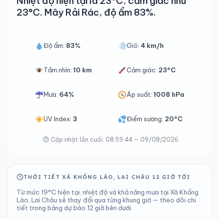
Nhiệt độ hiện tại là 23°C, cảm giác như
23°C. Mây Rải Rác, độ ẩm 83%.
Độ ẩm:
83%
Gió:
4 km/h
Tầm nhìn:
10 km
Cảm giác:
23°C
Mưa:
64%
Áp suất:
1008 hPa
UV Index:
3
Điểm sương:
20°C
Cập nhật lần cuối: 08:59:44 — 09/08/2026
THỜI TIẾT XÃ KHỔNG LÀO, LAI CHÂU 12 GIỜ TỚI
Từ mức 19°C hiện tại, nhiệt độ và khả năng mưa tại Xã Khổng
Lào, Lai Châu sẽ thay đổi qua từng khung giờ — theo dõi chi
tiết trong bảng dự báo 12 giờ bên dưới.