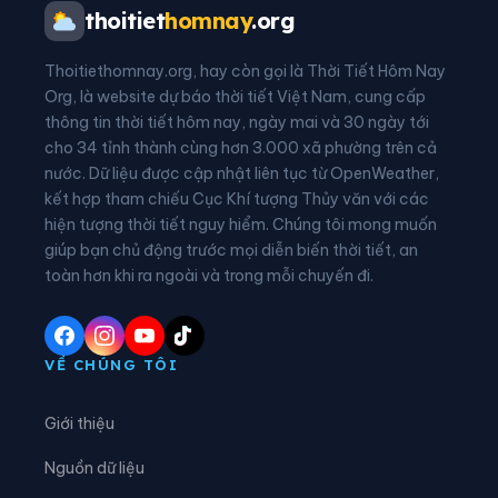
Xã Mường Tè
Xã Mường Than
thoitiet
homnay
.org
Xã Nậm Cuổi
Xã Nậm Hàng
Thoitiethomnay.org, hay còn gọi là Thời Tiết Hôm Nay
Xã Nậm Mạ
Xã Nậm Sỏ
Org, là website dự báo thời tiết Việt Nam, cung cấp
thông tin thời tiết hôm nay, ngày mai và 30 ngày tới
Xã Nậm Tăm
Xã Pa Tần
cho 34 tỉnh thành cùng hơn 3.000 xã phường trên cả
nước. Dữ liệu được cập nhật liên tục từ OpenWeather,
Xã Pa Ủ
Xã Pắc Ta
kết hợp tham chiếu Cục Khí tượng Thủy văn với các
hiện tượng thời tiết nguy hiểm. Chúng tôi mong muốn
Xã Phong Thổ
Xã Pu Sam Cáp
giúp bạn chủ động trước mọi diễn biến thời tiết, an
Xã Sì Lở Lầu
Xã Sìn Hồ
toàn hơn khi ra ngoài và trong mỗi chuyến đi.
Xã Sin Suối Hồ
Xã Tả Lèng
Xã Tà Tổng
Xã Tân Uyên
VỀ CHÚNG TÔI
Xã Than Uyên
Xã Thu Lũm
Giới thiệu
Xã Tủa Sín Chải
Nguồn dữ liệu