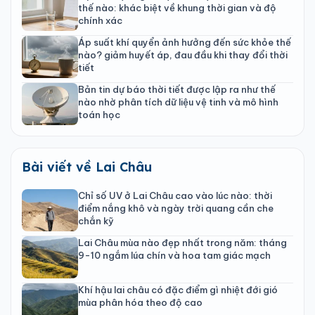
thế nào: khác biệt về khung thời gian và độ
chính xác
Áp suất khí quyển ảnh hưởng đến sức khỏe thế
nào? giảm huyết áp, đau đầu khi thay đổi thời
tiết
Bản tin dự báo thời tiết được lập ra như thế
nào nhờ phân tích dữ liệu vệ tinh và mô hình
toán học
Bài viết về Lai Châu
Chỉ số UV ở Lai Châu cao vào lúc nào: thời
điểm nắng khô và ngày trời quang cần che
chắn kỹ
Lai Châu mùa nào đẹp nhất trong năm: tháng
9-10 ngắm lúa chín và hoa tam giác mạch
Khí hậu lai châu có đặc điểm gì nhiệt đới gió
mùa phân hóa theo độ cao