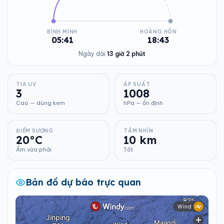
BÌNH MINH
HOÀNG HÔN
05:41
18:43
Ngày dài
13 giờ 2 phút
TIA UV
ÁP SUẤT
3
1008
Cao — dùng kem
hPa — ổn định
ĐIỂM SƯƠNG
TẦM NHÌN
20°C
10 km
Ẩm vừa phải
Tốt
Bản đồ dự báo trực quan