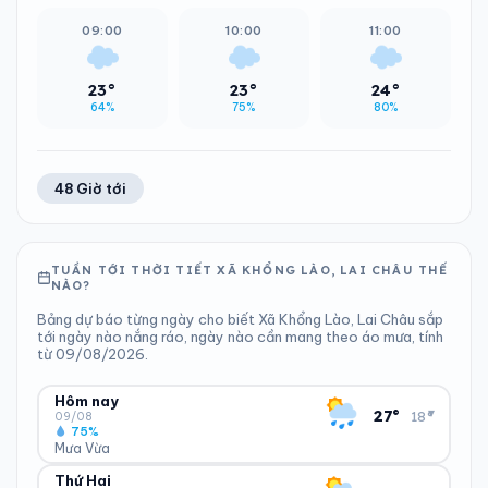
09:00
10:00
11:00
23°
23°
24°
64%
75%
80%
48 Giờ tới
TUẦN TỚI THỜI TIẾT XÃ KHỔNG LÀO, LAI CHÂU THẾ
NÀO?
Bảng dự báo từng ngày cho biết Xã Khổng Lào, Lai Châu sắp
tới ngày nào nắng ráo, ngày nào cần mang theo áo mưa, tính
từ 09/08/2026.
Hôm nay
▾
27°
18°
09/08
75%
Mưa Vừa
Thứ Hai
ĐỘ ẨM
GIÓ