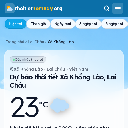
thoitiet
homnay
.org
Hiện tại
Theo giờ
Ngày mai
3 ngày tới
5 ngày tới
Trang chủ
Lai Châu
Xã Khổng Lào
Cập nhật thực tế
Xã Khổng Lào • Lai Châu • Việt Nam
Dự báo thời tiết Xã Khổng Lào, Lai
Châu
23
°C