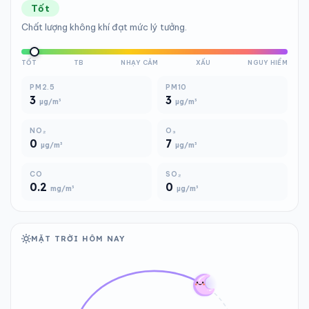
Tốt
Chất lượng không khí đạt mức lý tưởng.
TỐT
TB
NHẠY CẢM
XẤU
NGUY HIỂM
PM2.5
PM10
3
3
µg/m³
µg/m³
NO₂
O₃
0
7
µg/m³
µg/m³
CO
SO₂
0.2
0
mg/m³
µg/m³
MẶT TRỜI HÔM NAY