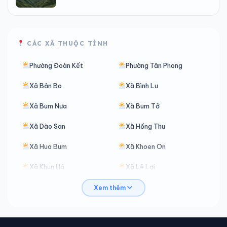
CÁC XÃ THUỘC TỈNH
Phường Đoàn Kết
Phường Tân Phong
Xã Bản Bo
Xã Bình Lư
Xã Bum Nưa
Xã Bum Tở
Xã Dào San
Xã Hồng Thu
Xã Hua Bum
Xã Khoen On
Xã Khun Há
Xã Lê Lợi
Xã Mù Cả
Xã Mường Khoa
Xem thêm
Xã Mường Kim
Xã Mường Mô