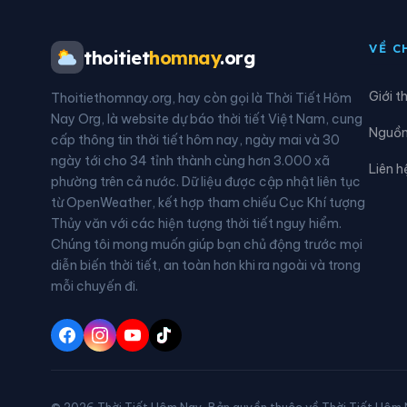
Xã Tủa Sín Chải
VỀ C
thoitiet
homnay
.org
Giới t
Thoitiethomnay.org, hay còn gọi là Thời Tiết Hôm
Nay Org, là website dự báo thời tiết Việt Nam, cung
Nguồn 
cấp thông tin thời tiết hôm nay, ngày mai và 30
ngày tới cho 34 tỉnh thành cùng hơn 3.000 xã
Liên h
phường trên cả nước. Dữ liệu được cập nhật liên tục
từ OpenWeather, kết hợp tham chiếu Cục Khí tượng
Thủy văn với các hiện tượng thời tiết nguy hiểm.
Chúng tôi mong muốn giúp bạn chủ động trước mọi
diễn biến thời tiết, an toàn hơn khi ra ngoài và trong
mỗi chuyến đi.
© 2026 Thời Tiết Hôm Nay. Bản quyền thuộc về Thời Tiết Hôm