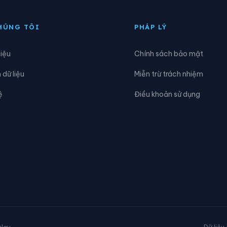
HÚNG TÔI
PHÁP LÝ
hiệu
Chính sách bảo mật
dữ liệu
Miễn trừ trách nhiệm
ệ
Điều khoản sử dụng
 Nay
Dữ liệu