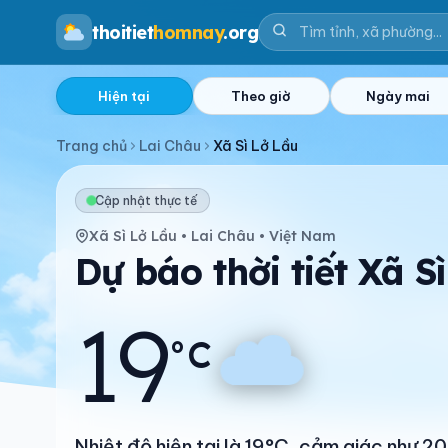
thoitiet
homnay
.org
Hiện tại
Theo giờ
Ngày mai
Trang chủ
Lai Châu
Xã Sì Lở Lầu
Cập nhật thực tế
Xã Sì Lở Lầu • Lai Châu • Việt Nam
Dự báo thời tiết Xã S
19
°C
Nhiệt độ hiện tại là 19°C, cảm giác như 