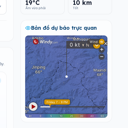
19°C
10 km
▾
Ẩm vừa phải
Tốt
Bản đồ dự báo trực quan
ây.