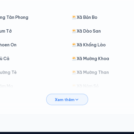
ng Tân Phong
Xã Bản Bo
um Tở
Xã Dào San
hoen On
Xã Khổng Lào
ù Cả
Xã Mường Khoa
ường Tè
Xã Mường Than
Nậm Mạ
Xã Nậm Sỏ
Xem thêm
a Ủ
Xã Pắc Ta
ìn Hồ
Xã Sin Suối Hồ
ân Uyên
Xã Than Uyên