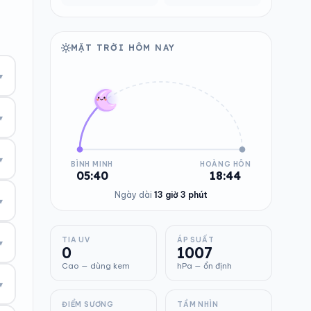
MẶT TRỜI HÔM NAY
▾
▾
▾
BÌNH MINH
HOÀNG HÔN
05:40
18:44
Ngày dài
13 giờ 3 phút
▾
TIA UV
ÁP SUẤT
▾
0
1007
Cao — dùng kem
hPa — ổn định
▾
ĐIỂM SƯƠNG
TẦM NHÌN