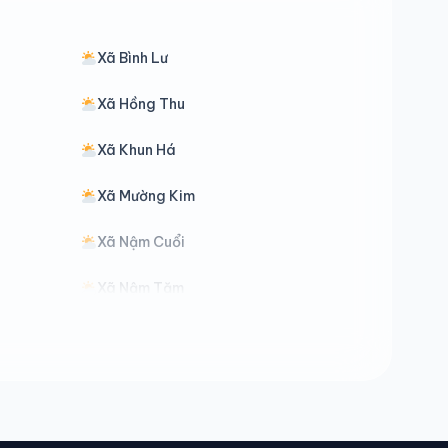
Xã Bình Lư
Xã Hồng Thu
Xã Khun Há
Xã Mường Kim
Xã Nậm Cuổi
Xã Nậm Tăm
Xã Phong Thổ
Xã Tả Lèng
Xã Thu Lũm