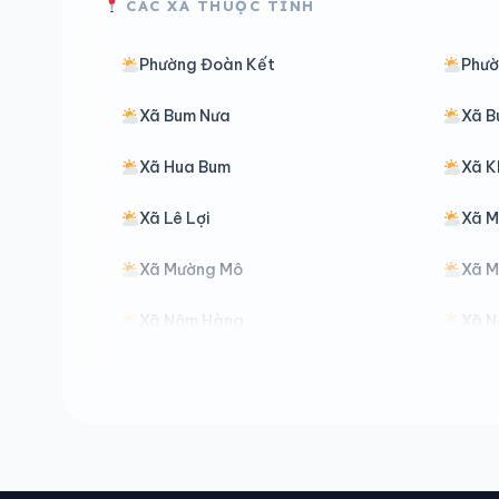
CÁC XÃ THUỘC TỈNH
Phường Đoàn Kết
Phườ
Xã Bum Nưa
Xã B
Xã Hua Bum
Xã K
Xã Lê Lợi
Xã M
Xã Mường Mô
Xã M
Xã Nậm Hàng
Xã 
Xã Pa Tần
Xã P
Xã Pu Sam Cáp
Xã S
Xã Tà Tổng
Xã T