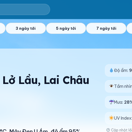
3 ngày tới
5 ngày tới
7 ngày tới
Độ ẩm:
ì Lở Lầu, Lai Châu
Tầm nhì
Mưa:
28
UV Index
Cập nhật lầ
20°C. Mây Đen U Ám, độ ẩm 95%.