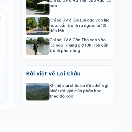
Chỉ số UV ở Hà Tĩnh cao vào lúc
nào
Chỉ số UV ở Gia Lai cao vào lúc
nào, cần tránh ra ngoài từ 10h
đến 16h
Chỉ số UV ở Cần Thơ cao vào
lúc nào: khung giờ 10h-15h cần
tránh phơi nắng
Bài viết về Lai Châu
Khí hậu lai châu có đặc điểm gì
nhiệt đới gió mùa phân hóa
theo độ cao