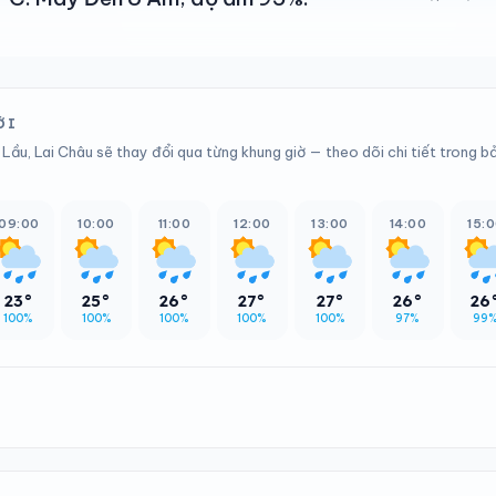
ỚI
 Lầu, Lai Châu sẽ thay đổi qua từng khung giờ — theo dõi chi tiết trong b
09:00
10:00
11:00
12:00
13:00
14:00
15:
23°
25°
26°
27°
27°
26°
26
100%
100%
100%
100%
100%
97%
99