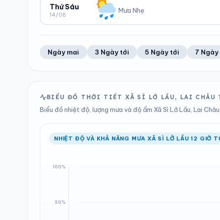
60%
8 km/h
6.37 mm
1004 hPa
Thứ Sáu
Mưa Nhẹ
14/08
Trung bình ngày
Tốc độ gió
Tổng cả ngày
Bình thường
ĐỘ ẨM
GIÓ
LƯỢNG MƯA
ÁP SUẤT
55%
9 km/h
1.68 mm
1004 hPa
Trung bình ngày
Tốc độ gió
Tổng cả ngày
Bình thường
Ngày mai
3 Ngày tới
5 Ngày tới
7 Ngày 
LƯỢNG MƯA
ÁP SUẤT
2.67 mm
1003 hPa
Tổng cả ngày
Bình thường
BIỂU ĐỒ THỜI TIẾT XÃ SÌ LỞ LẦU, LAI CHÂ
Biểu đồ nhiệt độ, lượng mưa và độ ẩm Xã Sì Lở Lầu, Lai Châu
NHIỆT ĐỘ VÀ KHẢ NĂNG MƯA XÃ SÌ LỞ LẦU 12 GIỜ T