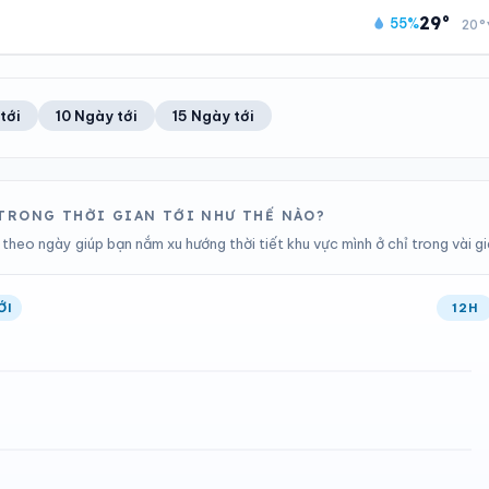
13
Tốt
20°C
100%
29°
55%
20°
Chỉ số UV
Ước lượng
Ổn định
Khả năng mưa
TIA UV
TẦM NHÌN
ĐIỂM SƯƠNG
% MƯA
13
Tốt
20°C
100%
Chỉ số UV
Ước lượng
Ổn định
Khả năng mưa
tới
10 Ngày tới
15 Ngày tới
ĐIỂM SƯƠNG
% MƯA
19°C
100%
Ổn định
Khả năng mưa
U TRONG THỜI GIAN TỚI NHƯ THẾ NÀO?
 theo ngày giúp bạn nắm xu hướng thời tiết khu vực mình ở chỉ trong vài gi
ỚI
12H