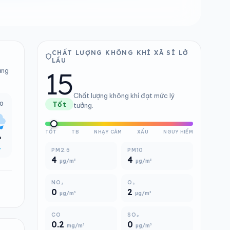
CHẤT LƯỢNG KHÔNG KHÍ XÃ SÌ LỞ
LẦU
15
ảng
Chất lượng không khí đạt mức lý
00
Tốt
tưởng.
TỐT
TB
NHẠY CẢM
XẤU
NGUY HIỂM
°
%
PM2.5
PM10
4
4
µg/m³
µg/m³
NO₂
O₃
0
2
µg/m³
µg/m³
CO
SO₂
0.2
0
mg/m³
µg/m³