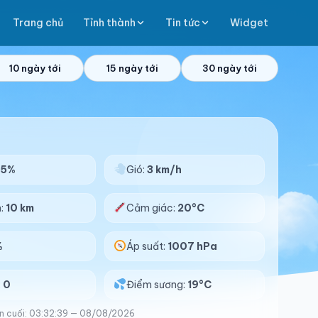
Trang chủ
Tỉnh thành
Tin tức
Widget
10 ngày tới
15 ngày tới
30 ngày tới
95%
Gió:
3 km/h
n:
10 km
Cảm giác:
20°C
%
Áp suất:
1007 hPa
:
0
Điểm sương:
19°C
n cuối: 03:32:39 — 08/08/2026