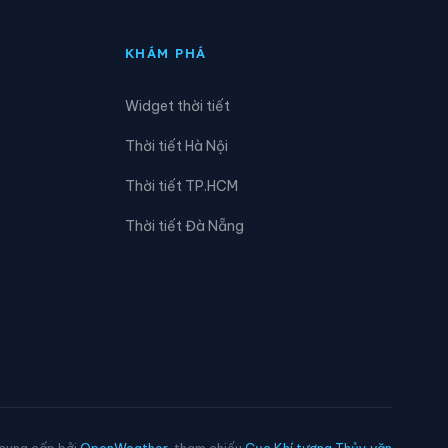
KHÁM PHÁ
Widget thời tiết
Thời tiết Hà Nội
Thời tiết TP.HCM
Thời tiết Đà Nẵng
 cung cấp bởi
OpenWeather
, tham chiếu
Cục Khí tượng Thủy văn