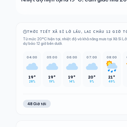
THỜI TIẾT XÃ SÌ LỞ LẦU, LAI CHÂU 12 GIỜ T
Từ mức 20°C hiện tại, nhiệt độ và khả năng mưa tại Xã Sì Lở
dự báo 12 giờ bên dưới.
04:00
05:00
06:00
07:00
08:00
19°
19°
19°
20°
21°
28%
19%
14%
9%
49%
48 Giờ tới