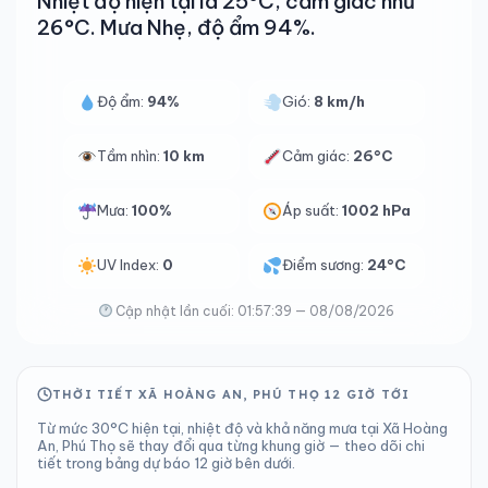
Nhiệt độ hiện tại là 25°C, cảm giác như
26°C. Mưa Nhẹ, độ ẩm 94%.
Độ ẩm:
94%
Gió:
8 km/h
Tầm nhìn:
10 km
Cảm giác:
26°C
Mưa:
100%
Áp suất:
1002 hPa
UV Index:
0
Điểm sương:
24°C
Cập nhật lần cuối: 01:57:39 — 08/08/2026
THỜI TIẾT XÃ HOÀNG AN, PHÚ THỌ 12 GIỜ TỚI
Từ mức 30°C hiện tại, nhiệt độ và khả năng mưa tại Xã Hoàng
An, Phú Thọ sẽ thay đổi qua từng khung giờ — theo dõi chi
tiết trong bảng dự báo 12 giờ bên dưới.