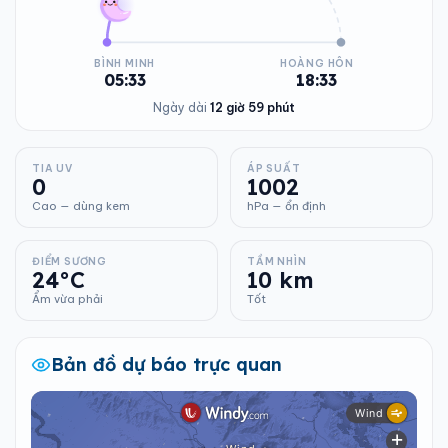
BÌNH MINH
HOÀNG HÔN
05:33
18:33
Ngày dài
12 giờ 59 phút
TIA UV
ÁP SUẤT
0
1002
Cao — dùng kem
hPa — ổn định
ĐIỂM SƯƠNG
TẦM NHÌN
24°C
10 km
Ẩm vừa phải
Tốt
Bản đồ dự báo trực quan