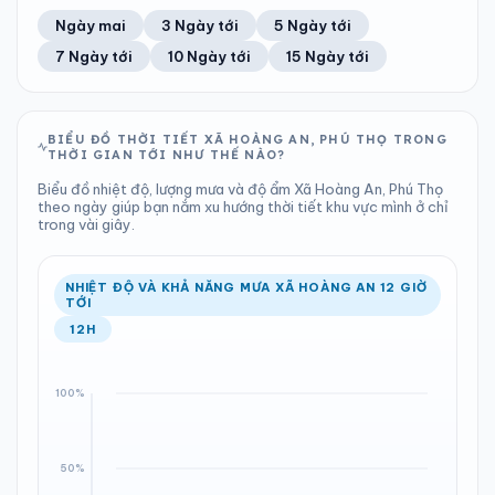
49%
12 km/h
11
Tốt
ĐIỂM SƯƠNG
% MƯA
0.48 mm
1000 hPa
25°C
100%
Trung bình ngày
Tốc độ gió
Ngày mai
3 Ngày tới
5 Ngày tới
Chỉ số UV
Ước lượng
Tổng cả ngày
Bình thường
Ổn định
Khả năng mưa
7 Ngày tới
10 Ngày tới
15 Ngày tới
TIA UV
TẦM NHÌN
LƯỢNG MƯA
ÁP SUẤT
11
Tốt
ĐIỂM SƯƠNG
% MƯA
0 mm
998 hPa
25°C
64%
Chỉ số UV
Ước lượng
Tổng cả ngày
Bình thường
Ổn định
Khả năng mưa
BIỂU ĐỒ THỜI TIẾT XÃ HOÀNG AN, PHÚ THỌ TRONG
THỜI GIAN TỚI NHƯ THẾ NÀO?
LƯỢNG MƯA
ÁP SUẤT
ĐIỂM SƯƠNG
% MƯA
0.66 mm
998 hPa
24°C
32%
Biểu đồ nhiệt độ, lượng mưa và độ ẩm Xã Hoàng An, Phú Thọ
Tổng cả ngày
Bình thường
theo ngày giúp bạn nắm xu hướng thời tiết khu vực mình ở chỉ
Ổn định
Khả năng mưa
trong vài giây.
ĐIỂM SƯƠNG
% MƯA
24°C
53%
Ổn định
Khả năng mưa
NHIỆT ĐỘ VÀ KHẢ NĂNG MƯA XÃ HOÀNG AN 12 GIỜ
TỚI
12H