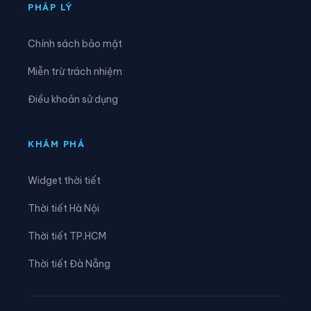
Xã Đức Nhàn
Xã Dũng Tiến
PHÁP LÝ
Xã Hạ Hòa
Xã Hải Lựu
Chính sách bảo mật
Xã Hiền Lương
Xã Hiền Quan
Miễn trừ trách nhiệm
Xã Hoàng Cương
Xã Hội Thịnh
Điều khoản sử dụng
Xã Hợp Kim
Xã Hợp Lý
Xã Hùng Việt
Xã Hương Cần
KHÁM PHÁ
Xã Hy Cương
Xã Khả Cửu
Widget thời tiết
Xã Kim Bôi
Xã Lạc Lương
Thời tiết Hà Nội
Xã Lạc Sơn
Xã Lạc Thủy
Thời tiết TP.HCM
Xã Lai Đồng
Xã Lâm Thao
Thời tiết Đà Nẵng
Xã Lập Thạch
Xã Liên Châu
Xã Liên Hòa
Xã Liên Minh