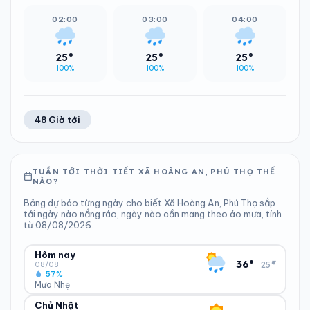
02:00
03:00
04:00
25°
25°
25°
100%
100%
100%
48 Giờ tới
TUẦN TỚI THỜI TIẾT XÃ HOÀNG AN, PHÚ THỌ THẾ
NÀO?
Bảng dự báo từng ngày cho biết Xã Hoàng An, Phú Thọ sắp
tới ngày nào nắng ráo, ngày nào cần mang theo áo mưa, tính
từ 08/08/2026.
Hôm nay
▾
36°
25°
08/08
57%
Mưa Nhẹ
Chủ Nhật
ĐỘ ẨM
GIÓ