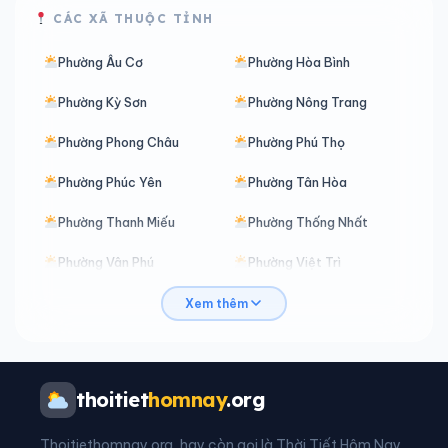
CÁC XÃ THUỘC TỈNH
Phường Âu Cơ
Phường Hòa Bình
Phường Kỳ Sơn
Phường Nông Trang
Phường Phong Châu
Phường Phú Thọ
Phường Phúc Yên
Phường Tân Hòa
Phường Thanh Miếu
Phường Thống Nhất
Phường Vân Phú
Phường Việt Trì
Phường Vĩnh Phúc
Phường Vĩnh Yên
Xem thêm
Phường Xuân Hòa
Xã An Bình
Xã An Nghĩa
Xã Bản Nguyên
thoitiet
homnay
.org
Xã Bằng Luân
Xã Bao La
Thoitiethomnay.org, hay còn gọi là Thời Tiết Hôm Nay