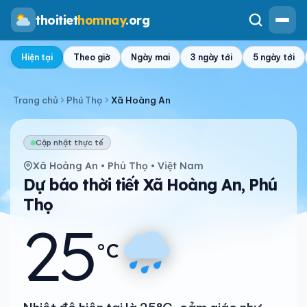
thoitiet
homnay
.org
Hiện tại
Theo giờ
Ngày mai
3 ngày tới
5 ngày tới
Trang chủ
Phú Thọ
Xã Hoàng An
Cập nhật thực tế
Xã Hoàng An • Phú Thọ • Việt Nam
Dự báo thời tiết Xã Hoàng An, Phú
Thọ
25
°C