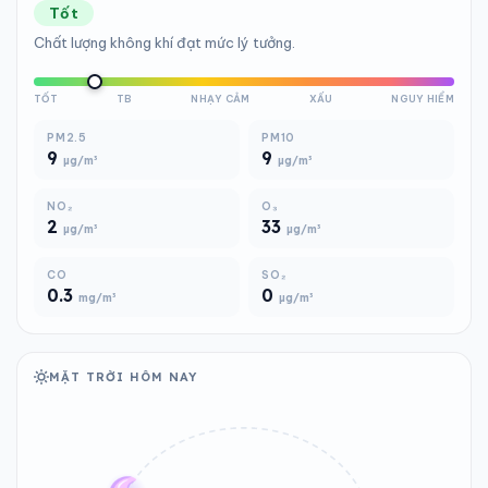
Tốt
Chất lượng không khí đạt mức lý tưởng.
TỐT
TB
NHẠY CẢM
XẤU
NGUY HIỂM
PM2.5
PM10
9
9
µg/m³
µg/m³
NO₂
O₃
2
33
µg/m³
µg/m³
CO
SO₂
0.3
0
mg/m³
µg/m³
MẶT TRỜI HÔM NAY