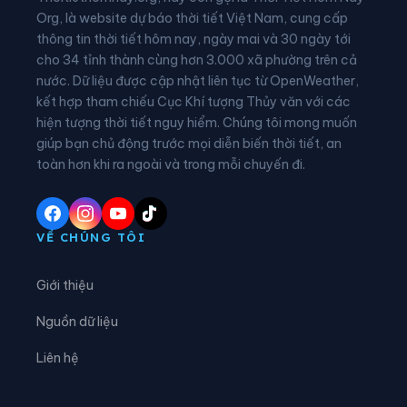
Xã Bình Nguyên
Xã Bình Phú
Org, là website dự báo thời tiết Việt Nam, cung cấp
thông tin thời tiết hôm nay, ngày mai và 30 ngày tới
Xã Bình Tuyền
Xã Bình Xuyên
cho 34 tỉnh thành cùng hơn 3.000 xã phường trên cả
nước. Dữ liệu được cập nhật liên tục từ OpenWeather,
Xã Cẩm Khê
Xã Cao Dương
kết hợp tham chiếu Cục Khí tượng Thủy văn với các
hiện tượng thời tiết nguy hiểm. Chúng tôi mong muốn
Xã Cao Phong
Xã Cao Sơn
giúp bạn chủ động trước mọi diễn biến thời tiết, an
Xã Chân Mộng
Xã Chí Đám
toàn hơn khi ra ngoài và trong mỗi chuyến đi.
Xã Chí Tiên
Xã Cự Đồng
Xã Đà Bắc
Xã Đại Đình
VỀ CHÚNG TÔI
Xã Đại Đồng
Xã Dân Chủ
Giới thiệu
Xã Đan Thượng
Xã Đạo Trù
Nguồn dữ liệu
Xã Đào Xá
Xã Đoan Hùng
Liên hệ
Xã Đồng Lương
Xã Đông Thành