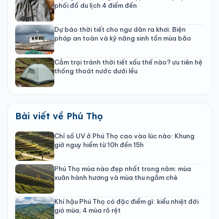
phối đồ du lịch 4 điểm đến
Dự báo thời tiết cho ngư dân ra khơi: Biện
pháp an toàn và kỹ năng sinh tồn mùa bão
Cắm trại tránh thời tiết xấu thế nào? ưu tiên hệ
thống thoát nước dưới lều
Bài viết về Phú Thọ
Chỉ số UV ở Phú Thọ cao vào lúc nào: Khung
giờ nguy hiểm từ 10h đến 15h
Phú Thọ mùa nào đẹp nhất trong năm: mùa
xuân hành hương và mùa thu ngắm chè
Khí hậu Phú Thọ có đặc điểm gì: kiểu nhiệt đới
gió mùa, 4 mùa rõ rệt