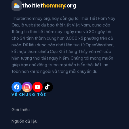
Xã An Nghĩa
Xã Bản Nguyên
thoitiet
homnay
.org
Xã Bằng Luân
Xã Bao La
Thoitiethomnay.org, hay còn gọi là Thời Tiết Hôm Nay
Xã Bình Nguyên
Xã Bình Phú
Org, là website dự báo thời tiết Việt Nam, cung cấp
thông tin thời tiết hôm nay, ngày mai và 30 ngày tới
Xã Bình Tuyền
Xã Bình Xuyên
cho 34 tỉnh thành cùng hơn 3.000 xã phường trên cả
nước. Dữ liệu được cập nhật liên tục từ OpenWeather,
Xã Cẩm Khê
Xã Cao Dương
kết hợp tham chiếu Cục Khí tượng Thủy văn với các
hiện tượng thời tiết nguy hiểm. Chúng tôi mong muốn
Xã Cao Phong
Xã Cao Sơn
giúp bạn chủ động trước mọi diễn biến thời tiết, an
Xã Chân Mộng
Xã Chí Đám
toàn hơn khi ra ngoài và trong mỗi chuyến đi.
Xã Chí Tiên
Xã Cự Đồng
Xã Đà Bắc
Xã Đại Đình
VỀ CHÚNG TÔI
Xã Đại Đồng
Xã Dân Chủ
Giới thiệu
Xã Đan Thượng
Xã Đạo Trù
Nguồn dữ liệu
Xã Đào Xá
Xã Đoan Hùng