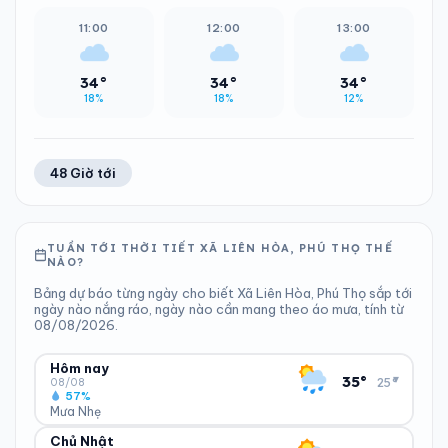
11:00
12:00
13:00
34°
34°
34°
18%
18%
12%
48 Giờ tới
TUẦN TỚI THỜI TIẾT XÃ LIÊN HÒA, PHÚ THỌ THẾ
NÀO?
Bảng dự báo từng ngày cho biết Xã Liên Hòa, Phú Thọ sắp tới
ngày nào nắng ráo, ngày nào cần mang theo áo mưa, tính từ
08/08/2026.
Hôm nay
▾
35°
25°
08/08
57%
Mưa Nhẹ
Chủ Nhật
ĐỘ ẨM
GIÓ