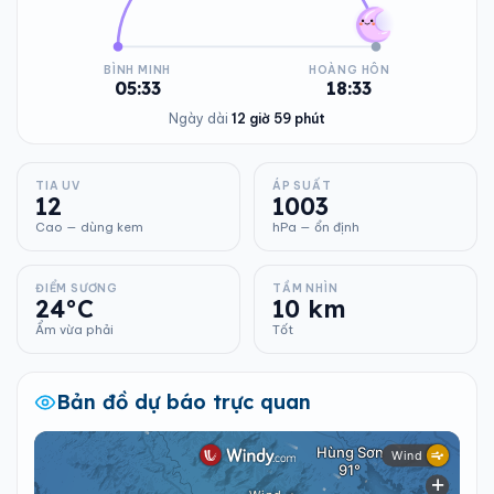
BÌNH MINH
HOÀNG HÔN
05:33
18:33
Ngày dài
12 giờ 59 phút
TIA UV
ÁP SUẤT
12
1003
Cao — dùng kem
hPa — ổn định
ĐIỂM SƯƠNG
TẦM NHÌN
24°C
10 km
Ẩm vừa phải
Tốt
Bản đồ dự báo trực quan