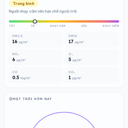
Trung bình
Người nhạy cảm nên hạn chế ngoài trời.
TỐT
TB
NHẠY CẢM
XẤU
NGUY HIỂM
PM2.5
PM10
16
17
µg/m³
µg/m³
NO₂
O₃
6
5
µg/m³
µg/m³
CO
SO₂
0.5
1
mg/m³
µg/m³
MẶT TRỜI HÔM NAY