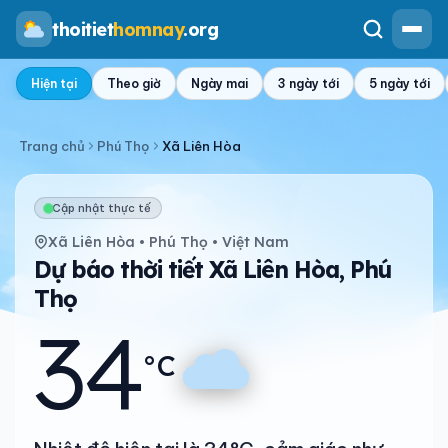
thoitiet
homnay
.org
Hiện tại
Theo giờ
Ngày mai
3 ngày tới
5 ngày tới
Trang chủ
Phú Thọ
Xã Liên Hòa
Cập nhật thực tế
Xã Liên Hòa • Phú Thọ • Việt Nam
Dự báo thời tiết Xã Liên Hòa, Phú
Thọ
34
°C