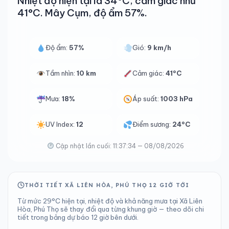
Nhiệt độ hiện tại là 34°C, cảm giác như
41°C. Mây Cụm, độ ẩm 57%.
Độ ẩm:
57%
Gió:
9 km/h
Tầm nhìn:
10 km
Cảm giác:
41°C
Mưa:
18%
Áp suất:
1003 hPa
UV Index:
12
Điểm sương:
24°C
Cập nhật lần cuối: 11:37:34 — 08/08/2026
THỜI TIẾT XÃ LIÊN HÒA, PHÚ THỌ 12 GIỜ TỚI
Từ mức 29°C hiện tại, nhiệt độ và khả năng mưa tại Xã Liên
Hòa, Phú Thọ sẽ thay đổi qua từng khung giờ — theo dõi chi
tiết trong bảng dự báo 12 giờ bên dưới.