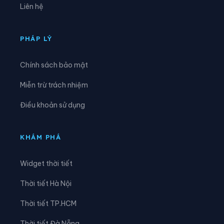
Liên hệ
Xã Đồng Lương
Xã Đông Thành
Xã Đức Nhàn
Xã Dũng Tiến
PHÁP LÝ
Xã Hạ Hòa
Xã Hải Lựu
Chính sách bảo mật
Xã Hiền Lương
Xã Hiền Quan
Miễn trừ trách nhiệm
Xã Hoàng An
Xã Hoàng Cương
Điều khoản sử dụng
Xã Hội Thịnh
Xã Hợp Kim
Xã Hợp Lý
Xã Hùng Việt
KHÁM PHÁ
Xã Hương Cần
Xã Hy Cương
Widget thời tiết
Xã Khả Cửu
Xã Kim Bôi
Thời tiết Hà Nội
Xã Lạc Lương
Xã Lạc Sơn
Thời tiết TP.HCM
Xã Lạc Thủy
Xã Lai Đồng
Thời tiết Đà Nẵng