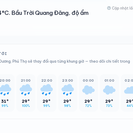
Cập nhật lầ
44°C. Bầu Trời Quang Đãng, độ ẩm
TỚI
Dương, Phú Thọ sẽ thay đổi qua từng khung giờ — theo dõi chi tiết trong
20:00
21:00
22:00
23:00
00:00
01:00
02:
31°
29°
29°
29°
29°
29°
29
99%
100%
99%
98%
72%
73%
44