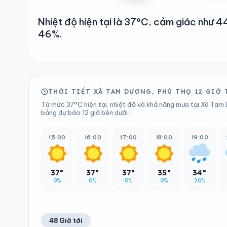
Nhiệt độ hiện tại là 37°C, cảm giác như 
46%.
THỜI TIẾT XÃ TAM DƯƠNG, PHÚ THỌ 12 GIỜ 
Từ mức 37°C hiện tại, nhiệt độ và khả năng mưa tại Xã Tam 
bảng dự báo 12 giờ bên dưới.
15:00
16:00
17:00
18:00
19:00
37°
37°
37°
35°
34°
0%
0%
0%
0%
20%
48 Giờ tới