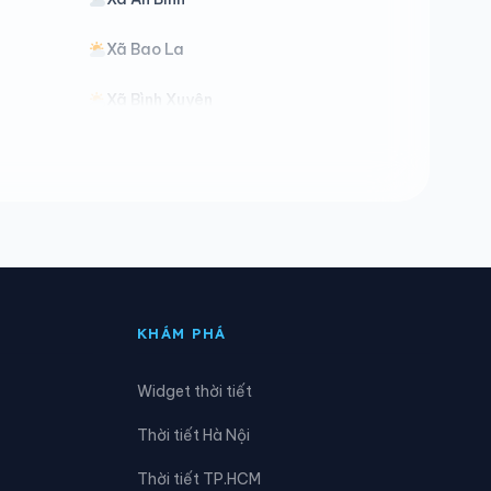
Xã Bao La
Xã Bình Xuyên
Xã Cao Sơn
Xã Cự Đồng
Xã Dân Chủ
Xã Đoan Hùng
KHÁM PHÁ
Xã Dũng Tiến
Widget thời tiết
Xã Hiền Quan
Thời tiết Hà Nội
Xã Hợp Kim
Thời tiết TP.HCM