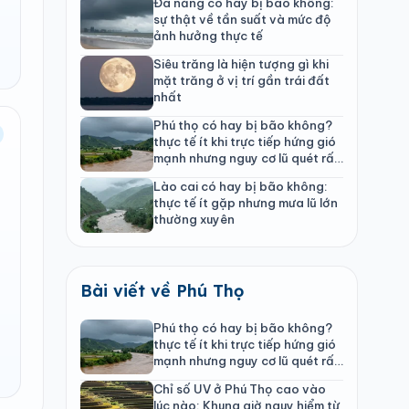
Đà nẵng có hay bị bão không:
sự thật về tần suất và mức độ
ảnh hưởng thực tế
Siêu trăng là hiện tượng gì khi
mặt trăng ở vị trí gần trái đất
nhất
Phú thọ có hay bị bão không?
thực tế ít khi trực tiếp hứng gió
mạnh nhưng nguy cơ lũ quét rất
cao
Lào cai có hay bị bão không:
thực tế ít gặp nhưng mưa lũ lớn
thường xuyên
Bài viết về Phú Thọ
Phú thọ có hay bị bão không?
thực tế ít khi trực tiếp hứng gió
mạnh nhưng nguy cơ lũ quét rất
cao
Chỉ số UV ở Phú Thọ cao vào
lúc nào: Khung giờ nguy hiểm từ