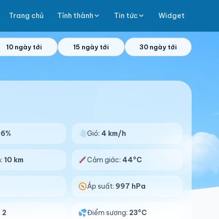
Trang chủ
Tỉnh thành
Tin tức
Widget
10 ngày tới
15 ngày tới
30 ngày tới
46%
Gió:
4 km/h
n:
10 km
Cảm giác:
44°C
Áp suất:
997 hPa
:
2
Điểm sương:
23°C