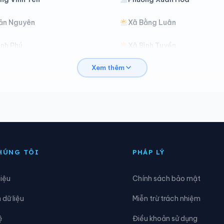
ản Nguyên
Xã Bằng Luân
ình Phú
Xã Bình Tuyền
Xem thêm
ao Dương
Xã Cao Phong
hí Đám
Xã Chí Tiên
ại Đình
Xã Đại Đồng
ạo Trù
Xã Đào Xá
HÚNG TÔI
PHÁP LÝ
ông Thành
Xã Đức Nhàn
hiệu
Chính sách bảo mật
ải Lựu
Xã Hiền Lương
dữ liệu
Miễn trừ trách nhiệm
Hoàng Cương
Xã Hội Thịnh
ệ
Điều khoản sử dụng