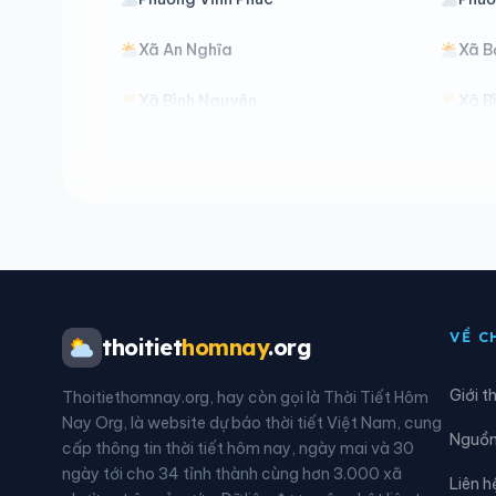
Xã An Nghĩa
Xã B
Xã Bình Nguyên
Xã B
Xã Cẩm Khê
Xã C
Xã Chân Mộng
Xã C
Xã Đà Bắc
Xã Đ
Xã Đan Thượng
Xã Đ
VỀ C
thoitiet
homnay
.org
Xã Đồng Lương
Xã Đ
Giới t
Thoitiethomnay.org, hay còn gọi là Thời Tiết Hôm
Xã Hạ Hòa
Xã H
Nay Org, là website dự báo thời tiết Việt Nam, cung
Nguồn 
cấp thông tin thời tiết hôm nay, ngày mai và 30
Xã Hoàng An
Xã 
ngày tới cho 34 tỉnh thành cùng hơn 3.000 xã
Liên h