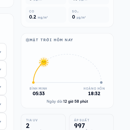
CO
SO₂
0.2
0
mg/m³
µg/m³
MẶT TRỜI HÔM NAY
▾
▾
▾
BÌNH MINH
HOÀNG HÔN
05:33
18:32
Ngày dài
12 giờ 58 phút
▾
TIA UV
ÁP SUẤT
▾
2
997