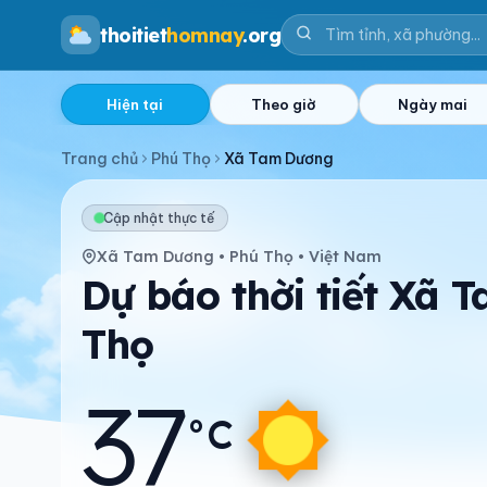
thoitiet
homnay
.org
Hiện tại
Theo giờ
Ngày mai
Trang chủ
Phú Thọ
Xã Tam Dương
Cập nhật thực tế
Xã Tam Dương • Phú Thọ • Việt Nam
Dự báo thời tiết Xã 
Thọ
37
°C