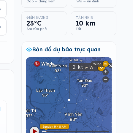
Cao — dùng kem
hPa — ổn định
▾
ĐIỂM SƯƠNG
TẦM NHÌN
23°C
10 km
▾
Ẩm vừa phải
Tốt
Bản đồ dự báo trực quan