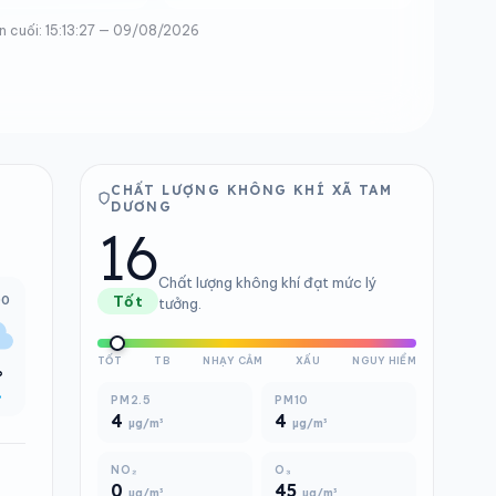
n cuối: 15:13:27 — 09/08/2026
CHẤT LƯỢNG KHÔNG KHÍ XÃ TAM
DƯƠNG
16
Chất lượng không khí đạt mức lý
00
Tốt
tưởng.
TỐT
TB
NHẠY CẢM
XẤU
NGUY HIỂM
°
%
PM2.5
PM10
4
4
µg/m³
µg/m³
NO₂
O₃
0
45
µg/m³
µg/m³