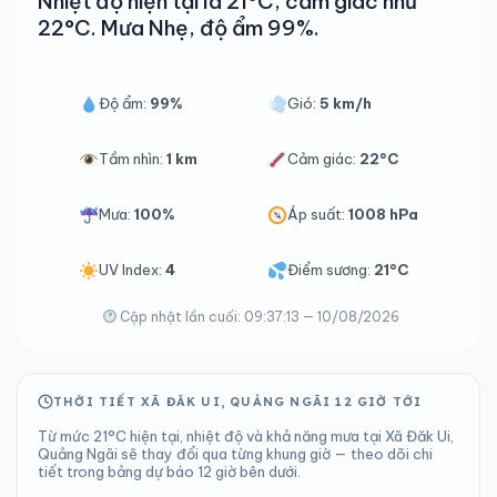
Nhiệt độ hiện tại là 21°C, cảm giác như
22°C. Mưa Nhẹ, độ ẩm 99%.
Độ ẩm:
99%
Gió:
5 km/h
Tầm nhìn:
1 km
Cảm giác:
22°C
Mưa:
100%
Áp suất:
1008 hPa
UV Index:
4
Điểm sương:
21°C
Cập nhật lần cuối: 09:37:13 — 10/08/2026
THỜI TIẾT XÃ ĐĂK UI, QUẢNG NGÃI 12 GIỜ TỚI
Từ mức 21°C hiện tại, nhiệt độ và khả năng mưa tại Xã Đăk Ui,
Quảng Ngãi sẽ thay đổi qua từng khung giờ — theo dõi chi
tiết trong bảng dự báo 12 giờ bên dưới.