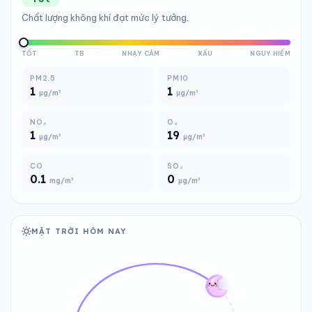
Chất lượng không khí đạt mức lý tưởng.
TỐT
TB
NHẠY CẢM
XẤU
NGUY HIỂM
PM2.5
PM10
1
1
µg/m³
µg/m³
NO₂
O₃
1
19
µg/m³
µg/m³
CO
SO₂
0.1
0
mg/m³
µg/m³
MẶT TRỜI HÔM NAY