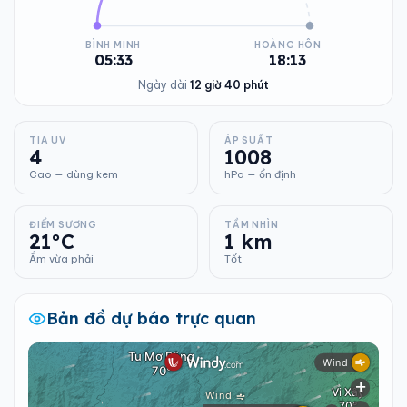
BÌNH MINH
HOÀNG HÔN
05:33
18:13
Ngày dài
12 giờ 40 phút
TIA UV
ÁP SUẤT
4
1008
Cao — dùng kem
hPa — ổn định
ĐIỂM SƯƠNG
TẦM NHÌN
21°C
1 km
Ẩm vừa phải
Tốt
Bản đồ dự báo trực quan