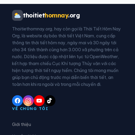
Xã Ba Vì
Xã Ba Vinh
thoitiet
homnay
.org
Xã Ba Xa
Xã Bình Chương
Thoitiethomnay.org, hay còn gọi là Thời Tiết Hôm Nay
Xã Bình Minh
Xã Bình Sơn
Org, là website dự báo thời tiết Việt Nam, cung cấp
thông tin thời tiết hôm nay, ngày mai và 30 ngày tới
Xã Bờ Y
Xã Cà Đam
cho 34 tỉnh thành cùng hơn 3.000 xã phường trên cả
nước. Dữ liệu được cập nhật liên tục từ OpenWeather,
Xã Đăk Hà
Xã Đăk Kôi
kết hợp tham chiếu Cục Khí tượng Thủy văn với các
hiện tượng thời tiết nguy hiểm. Chúng tôi mong muốn
Xã Đăk Long
Xã Đăk Mar
giúp bạn chủ động trước mọi diễn biến thời tiết, an
Xã Đăk Môn
Xã Đăk Pék
toàn hơn khi ra ngoài và trong mỗi chuyến đi.
Xã Đăk Plô
Xã Đăk Pxi
Xã Đăk Rơ Wa
Xã Đăk Rve
VỀ CHÚNG TÔI
Xã Đăk Sao
Xã Đăk Tô
Giới thiệu
Xã Đăk Tờ Kan
Xã Đặng Thùy Trâm