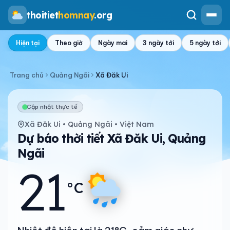
thoitiet
homnay
.org
Hiện tại
Theo giờ
Ngày mai
3 ngày tới
5 ngày tới
Trang chủ
Quảng Ngãi
Xã Đăk Ui
Cập nhật thực tế
Xã Đăk Ui • Quảng Ngãi • Việt Nam
Dự báo thời tiết Xã Đăk Ui, Quảng
Ngãi
21
°C