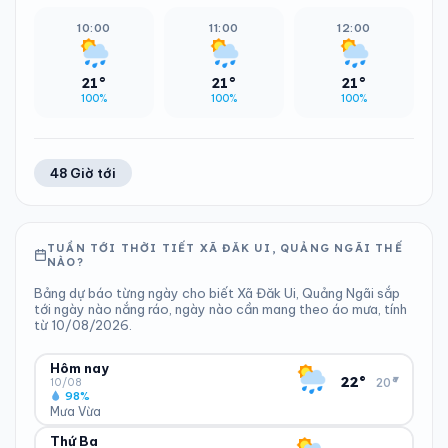
10:00
11:00
12:00
21°
21°
21°
100%
100%
100%
48 Giờ tới
TUẦN TỚI THỜI TIẾT XÃ ĐĂK UI, QUẢNG NGÃI THẾ
NÀO?
Bảng dự báo từng ngày cho biết Xã Đăk Ui, Quảng Ngãi sắp
tới ngày nào nắng ráo, ngày nào cần mang theo áo mưa, tính
từ 10/08/2026.
Hôm nay
▾
22°
20°
10/08
98%
Mưa Vừa
Thứ Ba
ĐỘ ẨM
GIÓ