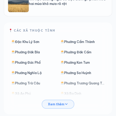
hai mùa khô mưa rõ rệt
CÁC XÃ THUỘC TỈNH
Đặc Khu Lý Sơn
Phường Cẩm Thành
Phường Đăk Bla
Phường Đăk Cấm
Phường Đức Phổ
Phường Kon Tum
Phường Nghĩa Lộ
Phường Sa Huỳnh
Phường Trà Câu
Phường Trương Quang Trọng
Xã An Phú
Xã Ba Dinh
Xã Ba Động
Xã Ba Gia
Xem thêm
Xã Ba Tô
Xã Ba Tơ