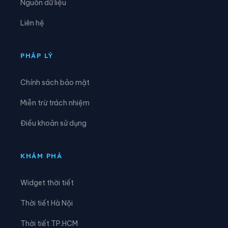
Nguồn dữ liệu
Xã Đình Cương
Xã Đông Sơn
Liên hệ
Xã Đông Trà Bồng
Xã Dục Nông
Xã Ia Chim
Xã Ia Đal
PHÁP LÝ
Xã Ia Tơi
Xã Khánh Cường
Chính sách bảo mật
Xã Kon Braih
Xã Kon Đào
Miễn trừ trách nhiệm
Xã Kon Plông
Xã Lân Phong
Điều khoản sử dụng
Xã Long Phụng
Xã Măng Bút
Xã Măng Đen
Xã Măng Ri
KHÁM PHÁ
Xã Minh Long
Xã Mỏ Cày
Widget thời tiết
Xã Mộ Đức
Xã Mô Rai
Thời tiết Hà Nội
Xã Nghĩa Giang
Xã Nghĩa Hành
Thời tiết TP.HCM