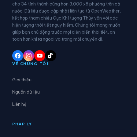
Xã Bờ Y
Xã Cà Đam
cho 34 tỉnh thành cùng hơn 3.000 xã phường trên cả
nước. Dữ liệu được cập nhật liên tục từ OpenWeather,
Xã Đăk Hà
Xã Đăk Kôi
kết hợp tham chiếu Cục Khí tượng Thủy văn với các
hiện tượng thời tiết nguy hiểm. Chúng tôi mong muốn
Xã Đăk Long
Xã Đăk Mar
giúp bạn chủ động trước mọi diễn biến thời tiết, an
Xã Đăk Môn
Xã Đăk Pék
toàn hơn khi ra ngoài và trong mỗi chuyến đi.
Xã Đăk Plô
Xã Đăk Pxi
Xã Đăk Rơ Wa
Xã Đăk Rve
VỀ CHÚNG TÔI
Xã Đăk Sao
Xã Đăk Tô
Giới thiệu
Xã Đăk Tờ Kan
Xã Đăk Ui
Nguồn dữ liệu
Xã Đặng Thùy Trâm
Xã Đình Cương
Liên hệ
Xã Đông Sơn
Xã Dục Nông
Xã Ia Chim
Xã Ia Đal
PHÁP LÝ
Xã Ia Tơi
Xã Khánh Cường