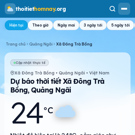
thoitiet
homnay
.org
Hiện tại
Theo giờ
Ngày mai
3 ngày tới
5 ngày tới
Trang chủ
Quảng Ngãi
Xã Đông Trà Bồng
Cập nhật thực tế
Xã Đông Trà Bồng • Quảng Ngãi • Việt Nam
Dự báo thời tiết Xã Đông Trà
Bồng, Quảng Ngãi
24
°C