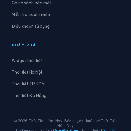
Chính sách bảo mật
Xã Kon Braih
Xã Kon Đào
Miễn trừ trách nhiệm
Xã Kon Plông
Xã Lân Phong
Điều khoản sử dụng
Xã Long Phụng
Xã Măng Bút
Xã Măng Đen
Xã Măng Ri
KHÁM PHÁ
Xã Minh Long
Xã Mỏ Cày
Widget thời tiết
Xã Mộ Đức
Xã Mô Rai
Thời tiết Hà Nội
Xã Nghĩa Giang
Xã Nghĩa Hành
Thời tiết TP.HCM
Xã Ngọc Linh
Xã Ngọk Bay
Thời tiết Đà Nẵng
Xã Ngọk Réo
Xã Ngọk Tụ
Xã Nguyễn Nghiêm
Xã Phước Giang
© 2026 Thời Tiết Hôm Nay. Bản quyền thuộc về Thời Tiết
Hôm Nay
Xã Rờ Kơi
Xã Sa Bình
Dữ liệu cung cấp bởi
OpenWeather
, tham chiếu
Cục Khí