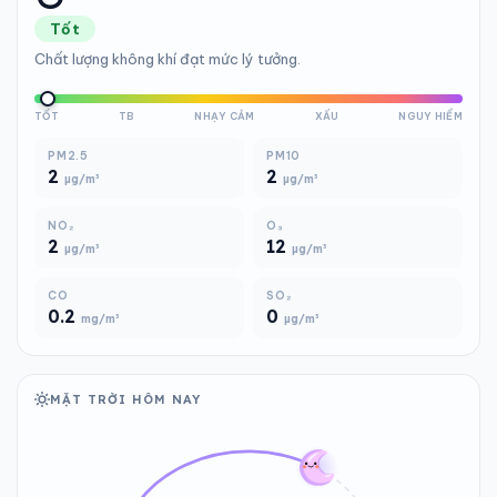
Tốt
Chất lượng không khí đạt mức lý tưởng.
TỐT
TB
NHẠY CẢM
XẤU
NGUY HIỂM
PM2.5
PM10
2
2
µg/m³
µg/m³
NO₂
O₃
2
12
µg/m³
µg/m³
CO
SO₂
0.2
0
mg/m³
µg/m³
MẶT TRỜI HÔM NAY