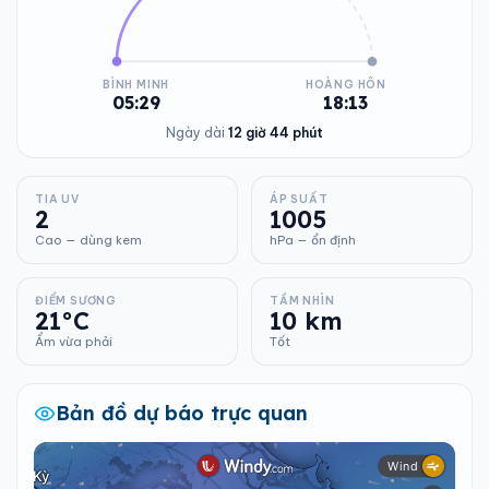
BÌNH MINH
HOÀNG HÔN
05:29
18:13
Ngày dài
12 giờ 44 phút
TIA UV
ÁP SUẤT
2
1005
Cao — dùng kem
hPa — ổn định
ĐIỂM SƯƠNG
TẦM NHÌN
21°C
10 km
Ẩm vừa phải
Tốt
Bản đồ dự báo trực quan