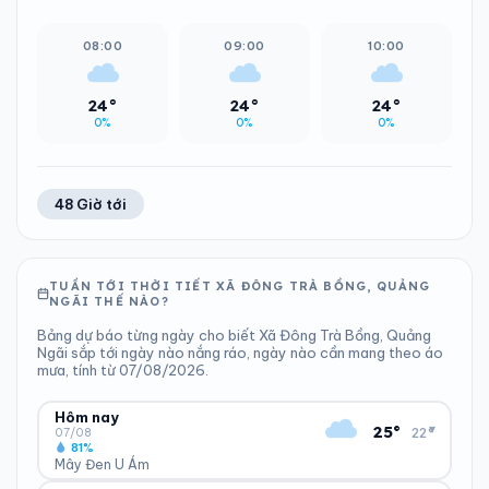
08:00
09:00
10:00
24°
24°
24°
0%
0%
0%
48 Giờ tới
TUẦN TỚI THỜI TIẾT XÃ ĐÔNG TRÀ BỒNG, QUẢNG
NGÃI THẾ NÀO?
Bảng dự báo từng ngày cho biết Xã Đông Trà Bồng, Quảng
Ngãi sắp tới ngày nào nắng ráo, ngày nào cần mang theo áo
mưa, tính từ 07/08/2026.
Hôm nay
▾
25°
22°
07/08
81%
Mây Đen U Ám