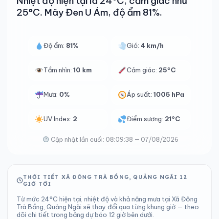
Nhiệt độ hiện tại là 24°C, cảm giác như
25°C. Mây Đen U Ám, độ ẩm 81%.
Độ ẩm:
81%
Gió:
4 km/h
Tầm nhìn:
10 km
Cảm giác:
25°C
Mưa:
0%
Áp suất:
1005 hPa
UV Index:
2
Điểm sương:
21°C
Cập nhật lần cuối: 08:09:38 — 07/08/2026
THỜI TIẾT XÃ ĐÔNG TRÀ BỒNG, QUẢNG NGÃI 12
GIỜ TỚI
Từ mức 24°C hiện tại, nhiệt độ và khả năng mưa tại Xã Đông
Trà Bồng, Quảng Ngãi sẽ thay đổi qua từng khung giờ — theo
dõi chi tiết trong bảng dự báo 12 giờ bên dưới.