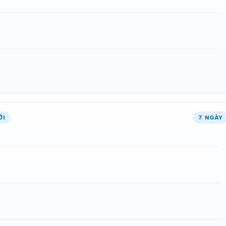
ỚI
7 NGÀY