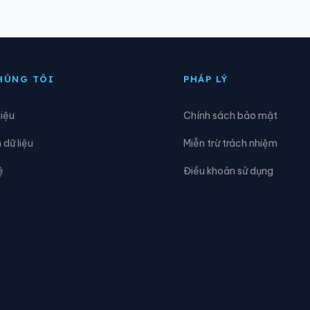
ăk Rve
Xã Đăk Sao
ăk Ui
Xã Đặng Thùy Trâm
HÚNG TÔI
PHÁP LÝ
ông Trà Bồng
Xã Dục Nông
hiệu
Chính sách bảo mật
a Tơi
Xã Khánh Cường
dữ liệu
Miễn trừ trách nhiệm
on Plông
Xã Lân Phong
ệ
Điều khoản sử dụng
ăng Đen
Xã Măng Ri
ộ Đức
Xã Mô Rai
gọc Linh
Xã Ngọk Bay
guyễn Nghiêm
Xã Phước Giang