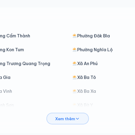
ng Cẩm Thành
Phường Đăk Bla
ng Kon Tum
Phường Nghĩa Lộ
ng Trương Quang Trọng
Xã An Phú
a Gia
Xã Ba Tô
a Vinh
Xã Ba Xa
ình Sơn
Xã Bờ Y
Xem thêm
ăk Kôi
Xã Đăk Long
ăk Pék
Xã Đăk Plô