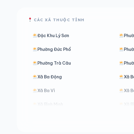
CÁC XÃ THUỘC TỈNH
Đặc Khu Lý Sơn
Phườ
Phường Đức Phổ
Phườ
Phường Trà Câu
Phườ
Xã Ba Động
Xã B
Xã Ba Vì
Xã B
Xã Bình Minh
Xã B
Xã Đăk Hà
Xã Đ
Xã Đăk Môn
Xã Đ