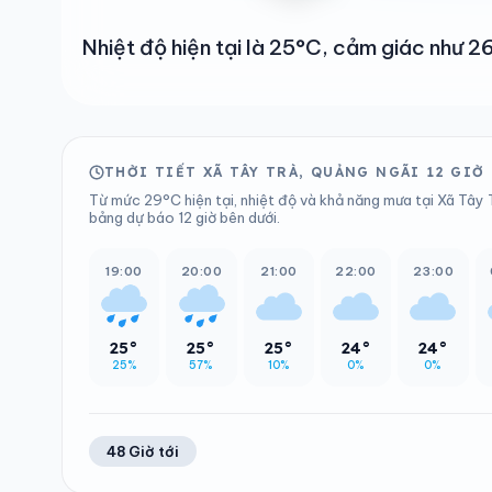
Nhiệt độ hiện tại là 25°C, cảm giác như 
THỜI TIẾT XÃ TÂY TRÀ, QUẢNG NGÃI 12 GIỜ
Từ mức 29°C hiện tại, nhiệt độ và khả năng mưa tại Xã Tây T
bảng dự báo 12 giờ bên dưới.
19:00
20:00
21:00
22:00
23:00
25°
25°
25°
24°
24°
25%
57%
10%
0%
0%
48 Giờ tới