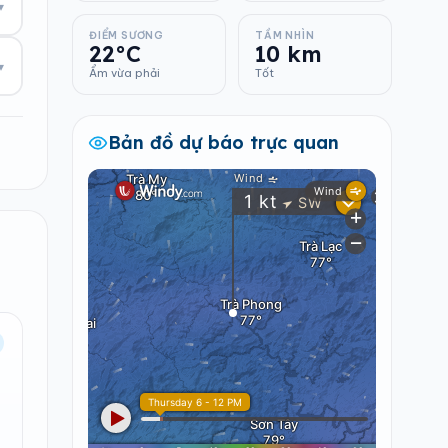
▾
ĐIỂM SƯƠNG
TẦM NHÌN
22°C
10 km
▾
Ẩm vừa phải
Tốt
Bản đồ dự báo trực quan