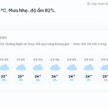
Cập nhật lầ
26°C. Mưa Nhẹ, độ ẩm 82%.
 TỚI
rà, Quảng Ngãi sẽ thay đổi qua từng khung giờ — theo dõi chi tiết trong
00:00
01:00
02:00
03:00
04:00
05:00
06:
23°
23°
24°
24°
24°
24°
25
0%
0%
0%
0%
0%
0%
0%