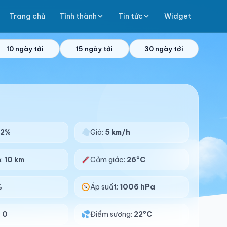
Trang chủ
Tỉnh thành
Tin tức
Widget
10 ngày tới
15 ngày tới
30 ngày tới
82%
Gió:
5 km/h
n:
10 km
Cảm giác:
26°C
%
Áp suất:
1006 hPa
:
0
Điểm sương:
22°C