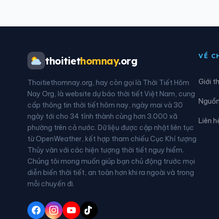
Xã Đăk Rơ Wa
Xã Đ
Xã Đăk Tờ Kan
Xã Đ
VỀ C
thoitiet
homnay
.org
Xã Đông Sơn
Xã Đ
Giới t
Thoitiethomnay.org, hay còn gọi là Thời Tiết Hôm
Xã Ia Đal
Xã I
Nay Org, là website dự báo thời tiết Việt Nam, cung
Nguồn 
cấp thông tin thời tiết hôm nay, ngày mai và 30
Xã Kon Đào
Xã K
ngày tới cho 34 tỉnh thành cùng hơn 3.000 xã
Liên h
phường trên cả nước. Dữ liệu được cập nhật liên tục
Xã Măng Bút
Xã M
từ OpenWeather, kết hợp tham chiếu Cục Khí tượng
Thủy văn với các hiện tượng thời tiết nguy hiểm.
Xã Mỏ Cày
Xã M
Chúng tôi mong muốn giúp bạn chủ động trước mọi
diễn biến thời tiết, an toàn hơn khi ra ngoài và trong
Xã Nghĩa Hành
Xã N
mỗi chuyến đi.
Xã Ngọk Tụ
Xã N