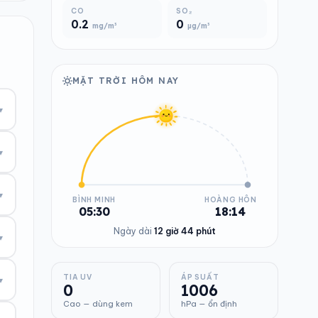
CO
SO₂
0.2
0
mg/m³
µg/m³
MẶT TRỜI HÔM NAY
▾
▾
▾
BÌNH MINH
HOÀNG HÔN
05:30
18:14
Ngày dài
12 giờ 44 phút
▾
TIA UV
ÁP SUẤT
▾
0
1006
Cao — dùng kem
hPa — ổn định