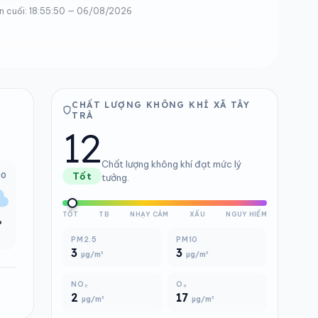
n cuối: 18:55:50 — 06/08/2026
CHẤT LƯỢNG KHÔNG KHÍ XÃ TÂY
TRÀ
12
Chất lượng không khí đạt mức lý
00
Tốt
tưởng.
TỐT
TB
NHẠY CẢM
XẤU
NGUY HIỂM
°
PM2.5
PM10
3
3
µg/m³
µg/m³
NO₂
O₃
2
17
µg/m³
µg/m³