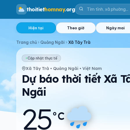
thoitiet
homnay
.org
Hiện tại
Theo giờ
Ngày mai
Trang chủ
Quảng Ngãi
Xã Tây Trà
Cập nhật thực tế
Xã Tây Trà • Quảng Ngãi • Việt Nam
Dự báo thời tiết Xã 
Ngãi
25
°C