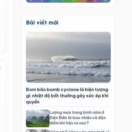
Bài viết mới
Bom bão bomb cyclone là hiện tượng
gì: nhiệt độ bất thường gây sức ép khí
quyển
Lượng mưa trung bình năm ở
Điện Biên là bao nhiêu và đặc
điểm khí hậu ra sao?
Viêm phổi tăng vào mùa lạnh vì