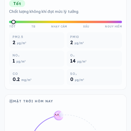
Tốt
Chất lượng không khí đạt mức lý tưởng.
TỐT
TB
NHẠY CẢM
XẤU
NGUY HIỂM
PM2.5
PM10
2
2
µg/m³
µg/m³
NO₂
O₃
1
14
µg/m³
µg/m³
CO
SO₂
0.2
0
mg/m³
µg/m³
MẶT TRỜI HÔM NAY