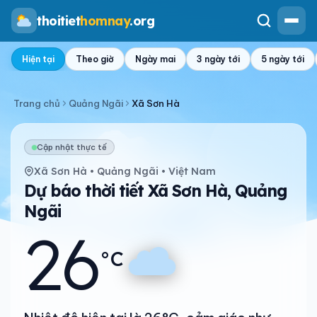
thoitiet
homnay
.org
Hiện tại
Theo giờ
Ngày mai
3 ngày tới
5 ngày tới
Trang chủ
Quảng Ngãi
Xã Sơn Hà
Cập nhật thực tế
Xã Sơn Hà • Quảng Ngãi • Việt Nam
Dự báo thời tiết Xã Sơn Hà, Quảng
Ngãi
26
°C