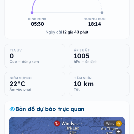
BÌNH MINH
HOÀNG HÔN
05:30
18:14
Ngày dài
12 giờ 43 phút
TIA UV
ÁP SUẤT
0
1005
Cao — dùng kem
hPa — ổn định
ĐIỂM SƯƠNG
TẦM NHÌN
22°C
10 km
Ẩm vừa phải
Tốt
Bản đồ dự báo trực quan