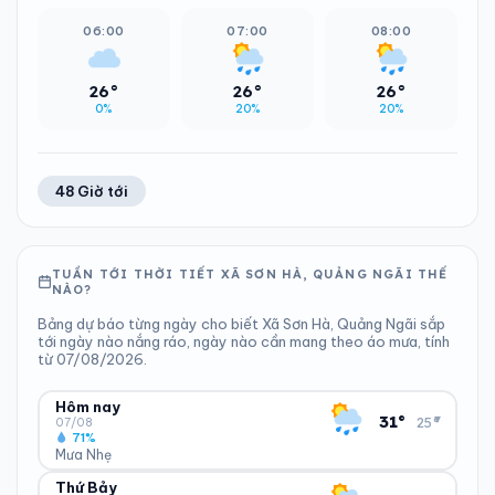
06:00
07:00
08:00
26°
26°
26°
0%
20%
20%
48 Giờ tới
TUẦN TỚI THỜI TIẾT XÃ SƠN HÀ, QUẢNG NGÃI THẾ
NÀO?
Bảng dự báo từng ngày cho biết Xã Sơn Hà, Quảng Ngãi sắp
tới ngày nào nắng ráo, ngày nào cần mang theo áo mưa, tính
từ 07/08/2026.
Hôm nay
▾
31°
25°
07/08
71%
Mưa Nhẹ
Thứ Bảy
ĐỘ ẨM
GIÓ