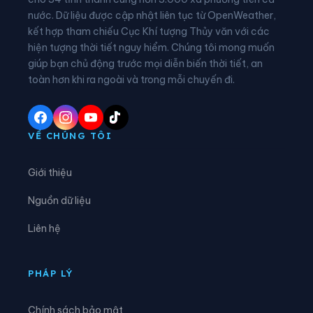
nước. Dữ liệu được cập nhật liên tục từ OpenWeather,
Xã Đăk Hà
Xã Đăk Kôi
kết hợp tham chiếu Cục Khí tượng Thủy văn với các
hiện tượng thời tiết nguy hiểm. Chúng tôi mong muốn
Xã Đăk Long
Xã Đăk Mar
giúp bạn chủ động trước mọi diễn biến thời tiết, an
Xã Đăk Môn
Xã Đăk Pék
toàn hơn khi ra ngoài và trong mỗi chuyến đi.
Xã Đăk Plô
Xã Đăk Pxi
Xã Đăk Rơ Wa
Xã Đăk Rve
VỀ CHÚNG TÔI
Xã Đăk Sao
Xã Đăk Tô
Giới thiệu
Xã Đăk Tờ Kan
Xã Đăk Ui
Nguồn dữ liệu
Xã Đặng Thùy Trâm
Xã Đình Cương
Liên hệ
Xã Đông Sơn
Xã Đông Trà Bồng
Xã Dục Nông
Xã Ia Chim
PHÁP LÝ
Xã Ia Đal
Xã Ia Tơi
Chính sách bảo mật