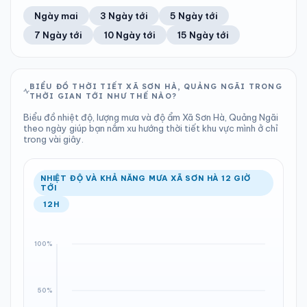
74%
5 km/h
11
Tốt
ĐIỂM SƯƠNG
% MƯA
0.11 mm
1003 hPa
20°C
0%
Trung bình ngày
Tốc độ gió
Ngày mai
3 Ngày tới
5 Ngày tới
Chỉ số UV
Ước lượng
Tổng cả ngày
Bình thường
Ổn định
Khả năng mưa
7 Ngày tới
10 Ngày tới
15 Ngày tới
TIA UV
TẦM NHÌN
LƯỢNG MƯA
ÁP SUẤT
11
Tốt
ĐIỂM SƯƠNG
% MƯA
1.02 mm
1004 hPa
21°C
20%
Chỉ số UV
Ước lượng
Tổng cả ngày
Bình thường
Ổn định
Khả năng mưa
BIỂU ĐỒ THỜI TIẾT XÃ SƠN HÀ, QUẢNG NGÃI TRONG
THỜI GIAN TỚI NHƯ THẾ NÀO?
LƯỢNG MƯA
ÁP SUẤT
ĐIỂM SƯƠNG
% MƯA
0 mm
1005 hPa
21°C
91%
Biểu đồ nhiệt độ, lượng mưa và độ ẩm Xã Sơn Hà, Quảng Ngãi
Tổng cả ngày
Bình thường
theo ngày giúp bạn nắm xu hướng thời tiết khu vực mình ở chỉ
Ổn định
Khả năng mưa
trong vài giây.
ĐIỂM SƯƠNG
% MƯA
22°C
0%
Ổn định
Khả năng mưa
NHIỆT ĐỘ VÀ KHẢ NĂNG MƯA XÃ SƠN HÀ 12 GIỜ
TỚI
12H