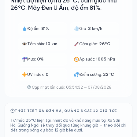
Nhiệt độ hiện tại là 26°C, cảm giác như
26°C. Mây Đen U Ám, độ ẩm 81%.
Độ ẩm:
81%
Gió:
3 km/h
Tầm nhìn:
10 km
Cảm giác:
26°C
Mưa:
0%
Áp suất:
1005 hPa
UV Index:
0
Điểm sương:
22°C
Cập nhật lần cuối: 05:54:32 — 07/08/2026
THỜI TIẾT XÃ SƠN HÀ, QUẢNG NGÃI 12 GIỜ TỚI
Từ mức 25°C hiện tại, nhiệt độ và khả năng mưa tại Xã Sơn
Hà, Quảng Ngãi sẽ thay đổi qua từng khung giờ — theo dõi chi
tiết trong bảng dự báo 12 giờ bên dưới.