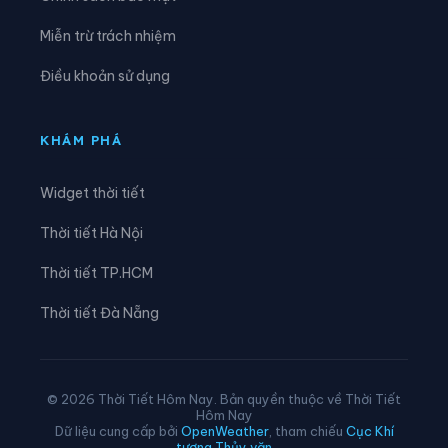
Xã Khánh Cường
Xã Kon Braih
Miễn trừ trách nhiệm
Xã Kon Đào
Xã Kon Plông
Điều khoản sử dụng
Xã Lân Phong
Xã Long Phụng
Xã Măng Bút
Xã Măng Đen
KHÁM PHÁ
Xã Măng Ri
Xã Minh Long
Widget thời tiết
Xã Mỏ Cày
Xã Mộ Đức
Thời tiết Hà Nội
Xã Mô Rai
Xã Nghĩa Giang
Thời tiết TP.HCM
Xã Nghĩa Hành
Xã Ngọc Linh
Thời tiết Đà Nẵng
Xã Ngọk Bay
Xã Ngọk Réo
Xã Ngọk Tụ
Xã Nguyễn Nghiêm
© 2026 Thời Tiết Hôm Nay. Bản quyền thuộc về Thời Tiết
Hôm Nay
Xã Phước Giang
Xã Rờ Kơi
Dữ liệu cung cấp bởi
OpenWeather
, tham chiếu
Cục Khí
tượng Thủy văn