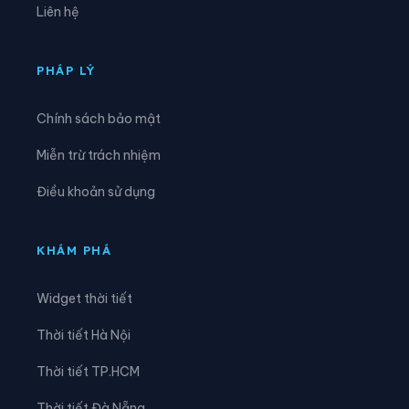
Liên hệ
Xã Đông Sơn
Xã Đông Trà Bồng
Xã Dục Nông
Xã Ia Chim
PHÁP LÝ
Xã Ia Đal
Xã Ia Tơi
Chính sách bảo mật
Xã Khánh Cường
Xã Kon Braih
Miễn trừ trách nhiệm
Xã Kon Đào
Xã Kon Plông
Điều khoản sử dụng
Xã Lân Phong
Xã Long Phụng
Xã Măng Bút
Xã Măng Đen
KHÁM PHÁ
Xã Măng Ri
Xã Minh Long
Widget thời tiết
Xã Mỏ Cày
Xã Mộ Đức
Thời tiết Hà Nội
Xã Mô Rai
Xã Nghĩa Giang
Thời tiết TP.HCM
Xã Nghĩa Hành
Xã Ngọc Linh
Thời tiết Đà Nẵng