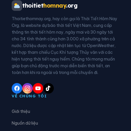
Xã Ba Vì
Xã Ba Vinh
thoitiet
homnay
.org
Xã Ba Xa
Xã Bình Chương
Thoitiethomnay.org, hay còn gọi là Thời Tiết Hôm Nay
Xã Bình Minh
Xã Bình Sơn
Org, là website dự báo thời tiết Việt Nam, cung cấp
thông tin thời tiết hôm nay, ngày mai và 30 ngày tới
Xã Bờ Y
Xã Cà Đam
cho 34 tỉnh thành cùng hơn 3.000 xã phường trên cả
nước. Dữ liệu được cập nhật liên tục từ OpenWeather,
Xã Đăk Hà
Xã Đăk Kôi
kết hợp tham chiếu Cục Khí tượng Thủy văn với các
hiện tượng thời tiết nguy hiểm. Chúng tôi mong muốn
Xã Đăk Long
Xã Đăk Mar
giúp bạn chủ động trước mọi diễn biến thời tiết, an
Xã Đăk Môn
Xã Đăk Pék
toàn hơn khi ra ngoài và trong mỗi chuyến đi.
Xã Đăk Plô
Xã Đăk Pxi
Xã Đăk Rơ Wa
Xã Đăk Rve
VỀ CHÚNG TÔI
Xã Đăk Sao
Xã Đăk Tô
Giới thiệu
Xã Đăk Tờ Kan
Xã Đăk Ui
Nguồn dữ liệu
Xã Đặng Thùy Trâm
Xã Đình Cương