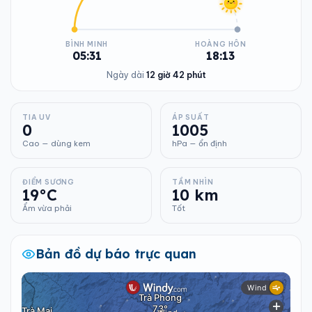
BÌNH MINH
HOÀNG HÔN
05:31
18:13
Ngày dài
12 giờ 42 phút
TIA UV
ÁP SUẤT
0
1005
Cao — dùng kem
hPa — ổn định
ĐIỂM SƯƠNG
TẦM NHÌN
19°C
10 km
Ẩm vừa phải
Tốt
Bản đồ dự báo trực quan