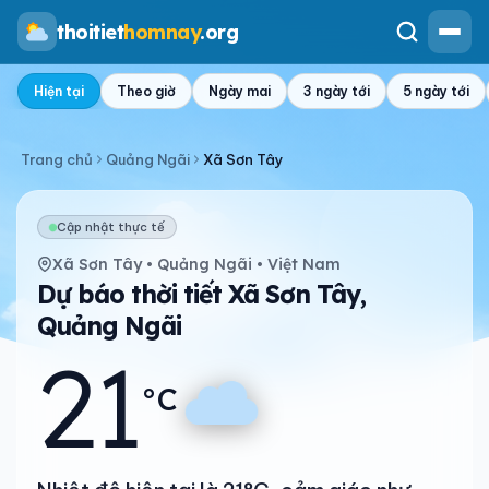
thoitiet
homnay
.org
Hiện tại
Theo giờ
Ngày mai
3 ngày tới
5 ngày tới
Trang chủ
Quảng Ngãi
Xã Sơn Tây
Cập nhật thực tế
Xã Sơn Tây • Quảng Ngãi • Việt Nam
Dự báo thời tiết Xã Sơn Tây,
Quảng Ngãi
21
°C