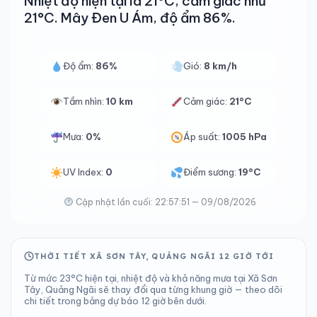
Nhiệt độ hiện tại là 21°C, cảm giác như
21°C. Mây Đen U Ám, độ ẩm 86%.
Độ ẩm:
86%
Gió:
8 km/h
Tầm nhìn:
10 km
Cảm giác:
21°C
Mưa:
0%
Áp suất:
1005 hPa
UV Index:
0
Điểm sương:
19°C
Cập nhật lần cuối: 22:57:51 — 09/08/2026
THỜI TIẾT XÃ SƠN TÂY, QUẢNG NGÃI 12 GIỜ TỚI
Từ mức 23°C hiện tại, nhiệt độ và khả năng mưa tại Xã Sơn
Tây, Quảng Ngãi sẽ thay đổi qua từng khung giờ — theo dõi
chi tiết trong bảng dự báo 12 giờ bên dưới.