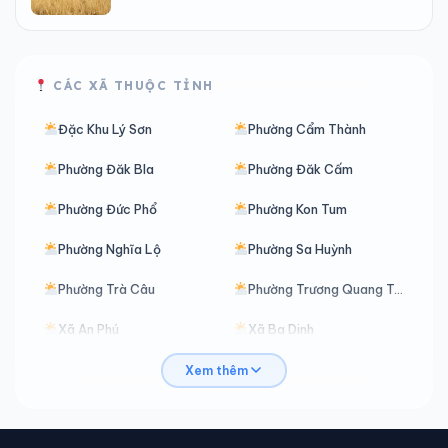
CÁC XÃ THUỘC TỈNH
Đặc Khu Lý Sơn
Phường Cẩm Thành
Phường Đăk Bla
Phường Đăk Cấm
Phường Đức Phổ
Phường Kon Tum
Phường Nghĩa Lộ
Phường Sa Huỳnh
Phường Trà Câu
Phường Trương Quang Trọng
Xã An Phú
Xã Ba Dinh
Xã Ba Động
Xã Ba Gia
Xem thêm
Xã Ba Tô
Xã Ba Tơ