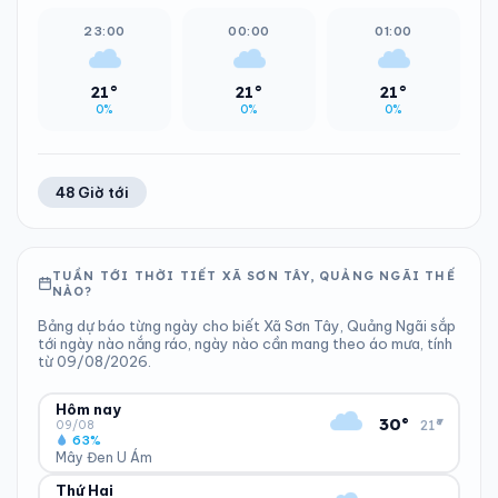
23:00
00:00
01:00
21°
21°
21°
0%
0%
0%
48 Giờ tới
TUẦN TỚI THỜI TIẾT XÃ SƠN TÂY, QUẢNG NGÃI THẾ
NÀO?
Bảng dự báo từng ngày cho biết Xã Sơn Tây, Quảng Ngãi sắp
tới ngày nào nắng ráo, ngày nào cần mang theo áo mưa, tính
từ 09/08/2026.
Hôm nay
▾
30°
21°
09/08
63%
Mây Đen U Ám
Thứ Hai
ĐỘ ẨM
GIÓ