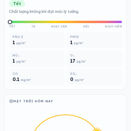
Tốt
Chất lượng không khí đạt mức lý tưởng.
TỐT
TB
NHẠY CẢM
XẤU
NGUY HIỂM
PM2.5
PM10
1
1
µg/m³
µg/m³
NO₂
O₃
1
17
µg/m³
µg/m³
CO
SO₂
0.1
0
mg/m³
µg/m³
MẶT TRỜI HÔM NAY