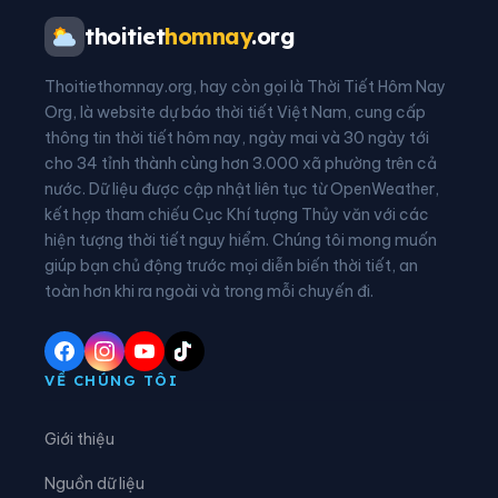
Xã Bạch Thông
Xã Bằng Thành
thoitiet
homnay
.org
Xã Bằng Vân
Xã Bình Thành
Thoitiethomnay.org, hay còn gọi là Thời Tiết Hôm Nay
Xã Bình Yên
Xã Cẩm Giàng
Org, là website dự báo thời tiết Việt Nam, cung cấp
thông tin thời tiết hôm nay, ngày mai và 30 ngày tới
Xã Cao Minh
Xã Chợ Đồn
cho 34 tỉnh thành cùng hơn 3.000 xã phường trên cả
nước. Dữ liệu được cập nhật liên tục từ OpenWeather,
Xã Chợ Mới
Xã Chợ Rã
kết hợp tham chiếu Cục Khí tượng Thủy văn với các
hiện tượng thời tiết nguy hiểm. Chúng tôi mong muốn
Xã Côn Minh
Xã Cường Lợi
giúp bạn chủ động trước mọi diễn biến thời tiết, an
Xã Đại Phúc
Xã Đại Từ
toàn hơn khi ra ngoài và trong mỗi chuyến đi.
Xã Dân Tiến
Xã Điềm Thụy
Xã Định Hóa
Xã Đồng Hỷ
VỀ CHÚNG TÔI
Xã Đồng Phúc
Xã Đức Lương
Giới thiệu
Xã Hiệp Lực
Xã Hợp Thành
Nguồn dữ liệu