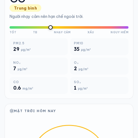
Trung bình
Người nhạy cảm nên hạn chế ngoài trời.
TỐT
TB
NHẠY CẢM
XẤU
NGUY HIỂM
PM2.5
PM10
29
35
µg/m³
µg/m³
NO₂
O₃
7
2
µg/m³
µg/m³
CO
SO₂
0.6
1
mg/m³
µg/m³
MẶT TRỜI HÔM NAY