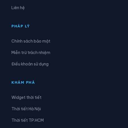
Xã Kha Sơn
Xã Kim Phượng
Liên hệ
Xã La Bằng
Xã La Hiên
Xã Lam Vỹ
Xã Nà Phặc
PHÁP LÝ
Xã Na Rì
Xã Nam Cường
Chính sách bảo mật
Xã Nam Hòa
Xã Ngân Sơn
Miễn trừ trách nhiệm
Xã Nghĩa Tá
Xã Nghiên Loan
Điều khoản sử dụng
Xã Nghinh Tường
Xã Phong Quang
Xã Phú Bình
Xã Phú Đình
KHÁM PHÁ
Xã Phú Lạc
Xã Phú Lương
Widget thời tiết
Xã Phú Thịnh
Xã Phủ Thông
Thời tiết Hà Nội
Xã Phú Xuyên
Xã Phúc Lộc
Thời tiết TP.HCM
Xã Phượng Tiến
Xã Quân Chu