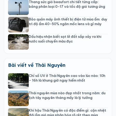
Thang sức gió beaufort chi tiết từng cấp:
bảng phân loại 0-17 và tốc độ gió tương ứng
Bảo quản máy ảnh thiết bị điện tử mùa ẩm: duy
trì độ ẩm 40-50% ngăn mốc lens và gỉ máy
Dấu hiệu nhận biết sạt lở đất sắp xảy ra khi
nước suối chuyển màu đục
Bài viết về Thái Nguyên
Chỉ số UV ở Thái Nguyên cao vào lúc nào: 10h
– 16h là khung giờ nguy hiểm nhất
Thái nguyên mùa nào đẹp nhất trong năm: du
lịch tây nguyên tháng mấy là lý tưởng
Khí hậu Thái Nguyên có đặc điểm gì: cận nhiệt
đới ẩm gió mùa phân hóa rõ rệt theo mùa