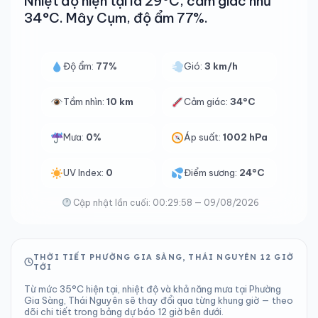
Nhiệt độ hiện tại là 29°C, cảm giác như
34°C. Mây Cụm, độ ẩm 77%.
Độ ẩm:
77%
Gió:
3 km/h
Tầm nhìn:
10 km
Cảm giác:
34°C
Mưa:
0%
Áp suất:
1002 hPa
UV Index:
0
Điểm sương:
24°C
Cập nhật lần cuối: 00:29:58 — 09/08/2026
THỜI TIẾT PHƯỜNG GIA SÀNG, THÁI NGUYÊN 12 GIỜ
TỚI
Từ mức 35°C hiện tại, nhiệt độ và khả năng mưa tại Phường
Gia Sàng, Thái Nguyên sẽ thay đổi qua từng khung giờ — theo
dõi chi tiết trong bảng dự báo 12 giờ bên dưới.