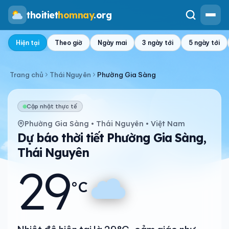
thoitiet
homnay
.org
Hiện tại
Theo giờ
Ngày mai
3 ngày tới
5 ngày tới
Trang chủ
Thái Nguyên
Phường Gia Sàng
Cập nhật thực tế
Phường Gia Sàng • Thái Nguyên • Việt Nam
Dự báo thời tiết Phường Gia Sàng,
Thái Nguyên
29
°C