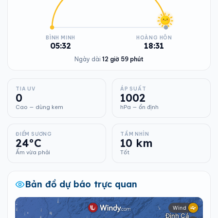
BÌNH MINH
HOÀNG HÔN
05:32
18:31
Ngày dài
12 giờ 59 phút
TIA UV
ÁP SUẤT
0
1002
Cao — dùng kem
hPa — ổn định
ĐIỂM SƯƠNG
TẦM NHÌN
24°C
10 km
Ẩm vừa phải
Tốt
Bản đồ dự báo trực quan