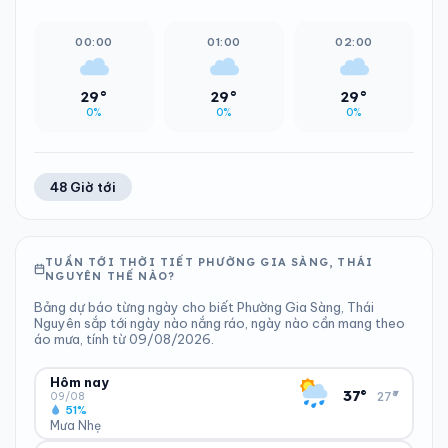
00:00
01:00
02:00
29°
29°
29°
0%
0%
0%
48 Giờ tới
TUẦN TỚI THỜI TIẾT PHƯỜNG GIA SÀNG, THÁI
NGUYÊN THẾ NÀO?
Bảng dự báo từng ngày cho biết Phường Gia Sàng, Thái
Nguyên sắp tới ngày nào nắng ráo, ngày nào cần mang theo
áo mưa, tính từ 09/08/2026.
Hôm nay
▾
37°
27°
09/08
51%
Mưa Nhẹ