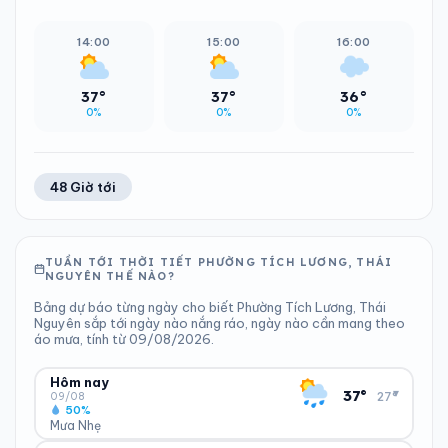
14:00
15:00
16:00
37°
37°
36°
0%
0%
0%
48 Giờ tới
TUẦN TỚI THỜI TIẾT PHƯỜNG TÍCH LƯƠNG, THÁI
NGUYÊN THẾ NÀO?
Bảng dự báo từng ngày cho biết Phường Tích Lương, Thái
Nguyên sắp tới ngày nào nắng ráo, ngày nào cần mang theo
áo mưa, tính từ 09/08/2026.
Hôm nay
▾
37°
27°
09/08
50%
Mưa Nhẹ