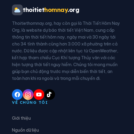
Xã Bạch Thông
Xã Bằng Thành
thoitiet
homnay
.org
Xã Bằng Vân
Xã Bình Thành
Thoitiethomnay.org, hay còn gọi là Thời Tiết Hôm Nay
Xã Bình Yên
Xã Cẩm Giàng
Org, là website dự báo thời tiết Việt Nam, cung cấp
thông tin thời tiết hôm nay, ngày mai và 30 ngày tới
Xã Cao Minh
Xã Chợ Đồn
cho 34 tỉnh thành cùng hơn 3.000 xã phường trên cả
nước. Dữ liệu được cập nhật liên tục từ OpenWeather,
Xã Chợ Mới
Xã Chợ Rã
kết hợp tham chiếu Cục Khí tượng Thủy văn với các
hiện tượng thời tiết nguy hiểm. Chúng tôi mong muốn
Xã Côn Minh
Xã Cường Lợi
giúp bạn chủ động trước mọi diễn biến thời tiết, an
Xã Đại Phúc
Xã Đại Từ
toàn hơn khi ra ngoài và trong mỗi chuyến đi.
Xã Dân Tiến
Xã Điềm Thụy
Xã Định Hóa
Xã Đồng Hỷ
VỀ CHÚNG TÔI
Xã Đồng Phúc
Xã Đức Lương
Giới thiệu
Xã Hiệp Lực
Xã Hợp Thành
Nguồn dữ liệu