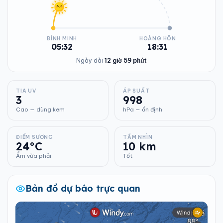
BÌNH MINH
HOÀNG HÔN
05:32
18:31
Ngày dài
12 giờ 59 phút
TIA UV
ÁP SUẤT
3
998
Cao — dùng kem
hPa — ổn định
ĐIỂM SƯƠNG
TẦM NHÌN
24°C
10 km
Ẩm vừa phải
Tốt
Bản đồ dự báo trực quan