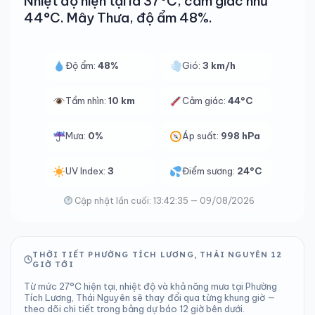
Nhiệt độ hiện tại là 37°C, cảm giác như
44°C. Mây Thưa, độ ẩm 48%.
Độ ẩm:
48%
Gió:
3 km/h
Tầm nhìn:
10 km
Cảm giác:
44°C
Mưa:
0%
Áp suất:
998 hPa
UV Index:
3
Điểm sương:
24°C
Cập nhật lần cuối: 13:42:35 — 09/08/2026
THỜI TIẾT PHƯỜNG TÍCH LƯƠNG, THÁI NGUYÊN 12
GIỜ TỚI
Từ mức 27°C hiện tại, nhiệt độ và khả năng mưa tại Phường
Tích Lương, Thái Nguyên sẽ thay đổi qua từng khung giờ —
theo dõi chi tiết trong bảng dự báo 12 giờ bên dưới.