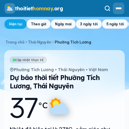
thoitiet
homnay
.org
Hiện tại
Theo giờ
Ngày mai
3 ngày tới
5 ngày tới
Trang chủ
Thái Nguyên
Phường Tích Lương
Cập nhật thực tế
Phường Tích Lương • Thái Nguyên • Việt Nam
Dự báo thời tiết Phường Tích
Lương, Thái Nguyên
37
°C