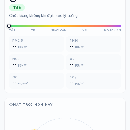
Tốt
Chất lượng không khí đạt mức lý tưởng.
TỐT
TB
NHẠY CẢM
XẤU
NGUY HIỂM
PM2.5
PM10
--
--
µg/m³
µg/m³
NO₂
O₃
--
--
µg/m³
µg/m³
CO
SO₂
--
--
mg/m³
µg/m³
MẶT TRỜI HÔM NAY