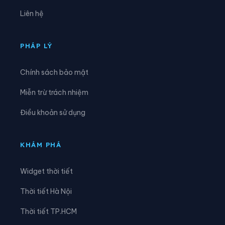
Xã Kha Sơn
Xã Kim Phượng
Liên hệ
Xã La Bằng
Xã La Hiên
Xã Lam Vỹ
Xã Nà Phặc
PHÁP LÝ
Xã Na Rì
Xã Nam Cường
Chính sách bảo mật
Xã Nam Hòa
Xã Ngân Sơn
Miễn trừ trách nhiệm
Xã Nghĩa Tá
Xã Nghiên Loan
Điều khoản sử dụng
Xã Nghinh Tường
Xã Phong Quang
Xã Phú Bình
Xã Phú Đình
KHÁM PHÁ
Xã Phú Lạc
Xã Phú Lương
Widget thời tiết
Xã Phú Thịnh
Xã Phủ Thông
Thời tiết Hà Nội
Xã Phú Xuyên
Xã Phúc Lộc
Thời tiết TP.HCM
Xã Phượng Tiến
Xã Quân Chu