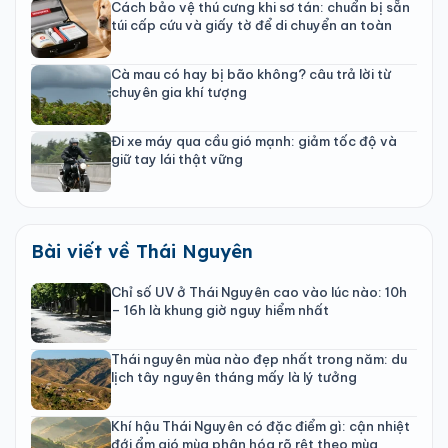
Cách bảo vệ thú cưng khi sơ tán: chuẩn bị sẵn
túi cấp cứu và giấy tờ để di chuyển an toàn
Cà mau có hay bị bão không? câu trả lời từ
chuyên gia khí tượng
Đi xe máy qua cầu gió mạnh: giảm tốc độ và
giữ tay lái thật vững
Bài viết về Thái Nguyên
Chỉ số UV ở Thái Nguyên cao vào lúc nào: 10h
– 16h là khung giờ nguy hiểm nhất
Thái nguyên mùa nào đẹp nhất trong năm: du
lịch tây nguyên tháng mấy là lý tưởng
Khí hậu Thái Nguyên có đặc điểm gì: cận nhiệt
đới ẩm gió mùa phân hóa rõ rệt theo mùa