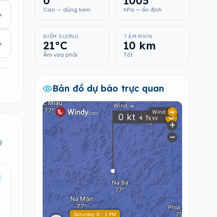
0
1005
Cao — dùng kem
hPa — ổn định
▾
ĐIỂM SƯƠNG
TẦM NHÌN
21°C
10 km
▾
Ẩm vừa phải
Tốt
Bản đồ dự báo trực quan
g