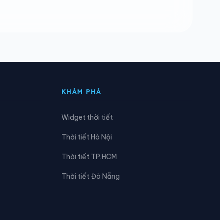
Xã Cường Lợi
Xã Điềm Thụy
Xã Đức Lương
Xã Kim Phượng
KHÁM PHÁ
Xã Nà Phặc
Widget thời tiết
Xã Ngân Sơn
Thời tiết Hà Nội
Xã Phong Quang
Thời tiết TP.HCM
Xã Phú Lương
Thời tiết Đà Nẵng
Xã Phúc Lộc
Xã Quang Sơn