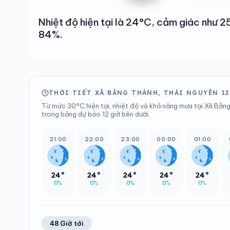
Nhiệt độ hiện tại là 24°C, cảm giác như 
84%.
THỜI TIẾT XÃ BẰNG THÀNH, THÁI NGUYÊN 12
Từ mức 30°C hiện tại, nhiệt độ và khả năng mưa tại Xã Bằng
trong bảng dự báo 12 giờ bên dưới.
21:00
22:00
23:00
00:00
01:00
24°
24°
24°
24°
24°
0%
0%
0%
0%
0%
48 Giờ tới