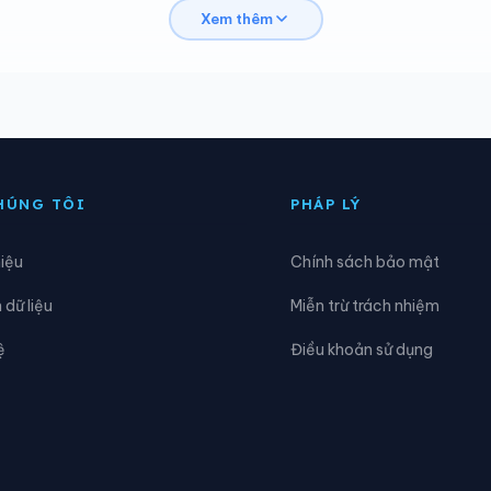
Xem thêm
hợ Rã
Xã Côn Minh
ại Từ
Xã Dân Tiến
ồng Hỷ
Xã Đồng Phúc
ợp Thành
Xã Kha Sơn
HÚNG TÔI
PHÁP LÝ
a Hiên
Xã Lam Vỹ
hiệu
Chính sách bảo mật
Nam Cường
Xã Nam Hòa
dữ liệu
Miễn trừ trách nhiệm
ghiên Loan
Xã Nghinh Tường
ệ
Điều khoản sử dụng
hú Đình
Xã Phú Lạc
hủ Thông
Xã Phú Xuyên
uân Chu
Xã Quảng Bạch