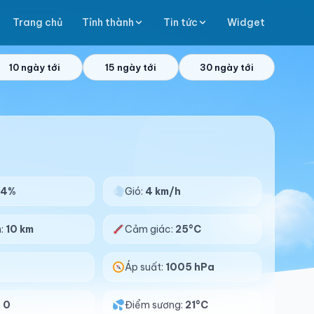
Trang chủ
Tỉnh thành
Tin tức
Widget
10 ngày tới
15 ngày tới
30 ngày tới
84%
Gió:
4 km/h
n:
10 km
Cảm giác:
25°C
Áp suất:
1005 hPa
:
0
Điểm sương:
21°C