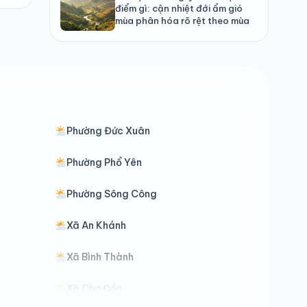
điểm gì: cận nhiệt đới ẩm gió
mùa phân hóa rõ rệt theo mùa
Phường Đức Xuân
Phường Phổ Yên
Phường Sông Công
Xã An Khánh
Xã Bình Thành
Xã Chợ Đồn