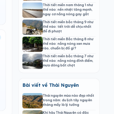
Thời tiết miền nam tháng 1 như
thế nào: nền nhiệt tăng mạnh,
nguy cơ nắng nóng gay gắt
Thời tiết miền bắc tháng 9 như
thế nào: tiết trời dễ chịu nhất
để đi phượt
Thời tiết miền Bắc tháng 8 như
thế nào: nắng nóng xen mưa
rào, chuẩn bị đồ gì?
Thời tiết miền bắc tháng 7 như
thế nào: nắng nóng đỉnh điểm,
mưa dông bất chợt
Bài viết về Thái Nguyên
Thái nguyên mùa nào đẹp nhất
trong năm: du lịch tây nguyên
tháng mấy là lý tưởng
Khí hậu Thái Nguyên có đặc