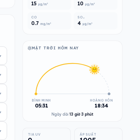
15
10
µg/m³
µg/m³
CO
SO₂
0.7
4
mg/m³
µg/m³
MẶT TRỜI HÔM NAY
▾
▾
▾
BÌNH MINH
HOÀNG HÔN
05:31
18:34
▾
Ngày dài
13 giờ 3 phút
▾
TIA UV
ÁP SUẤT