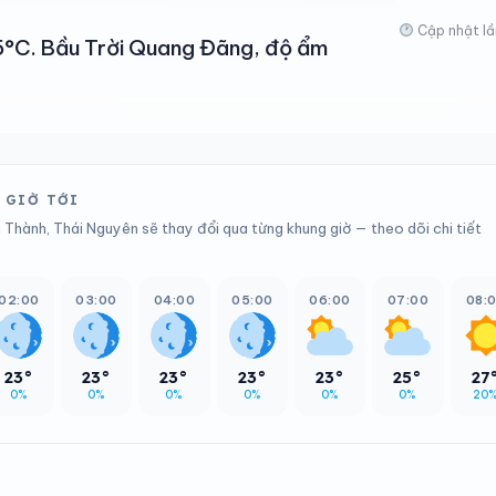
Cập nhật lầ
25°C. Bầu Trời Quang Đãng, độ ẩm
 GIỜ TỚI
 Thành, Thái Nguyên sẽ thay đổi qua từng khung giờ — theo dõi chi tiết
02:00
03:00
04:00
05:00
06:00
07:00
08:
23°
23°
23°
23°
23°
25°
27
0%
0%
0%
0%
0%
0%
20