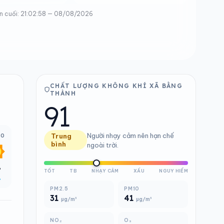
n cuối: 21:02:58 — 08/08/2026
CHẤT LƯỢNG KHÔNG KHÍ XÃ BẰNG
THÀNH
91
Người nhạy cảm nên hạn chế
00
Trung
bình
ngoài trời.
°
TỐT
TB
NHẠY CẢM
XẤU
NGUY HIỂM
%
PM2.5
PM10
31
41
µg/m³
µg/m³
NO₂
O₃