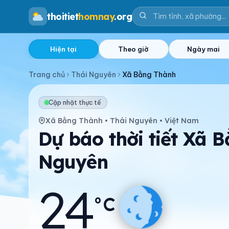
thoitiet
homnay
.org
Hiện tại
Theo giờ
Ngày mai
Trang chủ
Thái Nguyên
Xã Bằng Thành
Cập nhật thực tế
Xã Bằng Thành • Thái Nguyên • Việt Nam
Dự báo thời tiết Xã 
Nguyên
24
°C