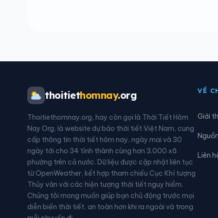
Xã Chợ Mới
Xã C
Xã Đại Phúc
Xã Đ
Xã Định Hóa
Xã Đ
Xã Hiệp Lực
Xã H
VỀ C
thoitiet
homnay
.org
Xã La Bằng
Xã L
Giới t
Thoitiethomnay.org, hay còn gọi là Thời Tiết Hôm
Xã Na Rì
Xã 
Nay Org, là website dự báo thời tiết Việt Nam, cung
Nguồn 
cấp thông tin thời tiết hôm nay, ngày mai và 30
Xã Nghĩa Tá
Xã N
ngày tới cho 34 tỉnh thành cùng hơn 3.000 xã
Liên h
phường trên cả nước. Dữ liệu được cập nhật liên tục
Xã Phú Bình
Xã P
từ OpenWeather, kết hợp tham chiếu Cục Khí tượng
Thủy văn với các hiện tượng thời tiết nguy hiểm.
Xã Phú Thịnh
Xã P
Chúng tôi mong muốn giúp bạn chủ động trước mọi
diễn biến thời tiết, an toàn hơn khi ra ngoài và trong
Xã Phượng Tiến
Xã Q
mỗi chuyến đi.