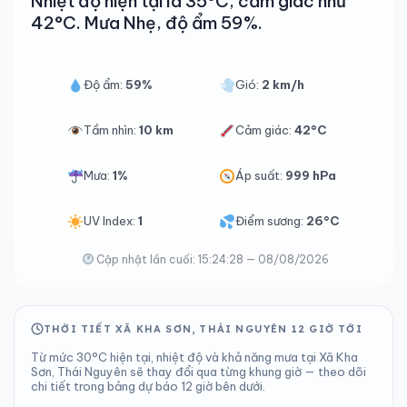
Nhiệt độ hiện tại là 35°C, cảm giác như
42°C. Mưa Nhẹ, độ ẩm 59%.
Độ ẩm:
59%
Gió:
2 km/h
Tầm nhìn:
10 km
Cảm giác:
42°C
Mưa:
1%
Áp suất:
999 hPa
UV Index:
1
Điểm sương:
26°C
Cập nhật lần cuối: 15:24:28 — 08/08/2026
THỜI TIẾT XÃ KHA SƠN, THÁI NGUYÊN 12 GIỜ TỚI
Từ mức 30°C hiện tại, nhiệt độ và khả năng mưa tại Xã Kha
Sơn, Thái Nguyên sẽ thay đổi qua từng khung giờ — theo dõi
chi tiết trong bảng dự báo 12 giờ bên dưới.