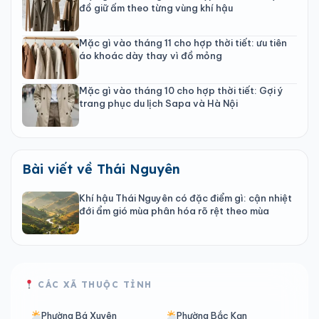
đồ giữ ấm theo từng vùng khí hậu
Mặc gì vào tháng 11 cho hợp thời tiết: ưu tiên
áo khoác dày thay vì đồ mỏng
Mặc gì vào tháng 10 cho hợp thời tiết: Gợi ý
trang phục du lịch Sapa và Hà Nội
Bài viết về Thái Nguyên
Khí hậu Thái Nguyên có đặc điểm gì: cận nhiệt
đới ẩm gió mùa phân hóa rõ rệt theo mùa
CÁC XÃ THUỘC TỈNH
Phường Bá Xuyên
Phường Bắc Kạn