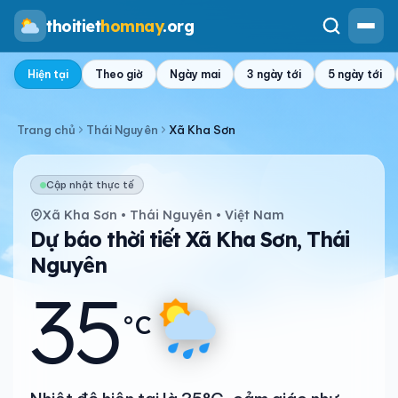
thoitiet
homnay
.org
Hiện tại
Theo giờ
Ngày mai
3 ngày tới
5 ngày tới
Trang chủ
Thái Nguyên
Xã Kha Sơn
Cập nhật thực tế
Xã Kha Sơn • Thái Nguyên • Việt Nam
Dự báo thời tiết Xã Kha Sơn, Thái
Nguyên
35
°C