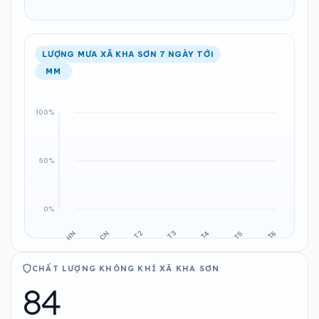
LƯỢNG MƯA XÃ KHA SƠN 7 NGÀY TỚI
MM
CHẤT LƯỢNG KHÔNG KHÍ XÃ KHA SƠN
84