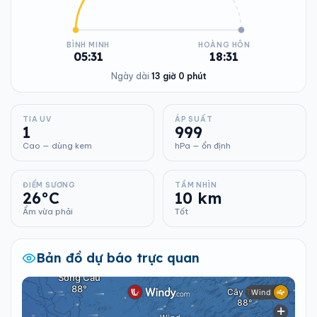
BÌNH MINH
HOÀNG HÔN
05:31
18:31
Ngày dài
13 giờ 0 phút
TIA UV
ÁP SUẤT
1
999
Cao — dùng kem
hPa — ổn định
ĐIỂM SƯƠNG
TẦM NHÌN
26°C
10 km
Ẩm vừa phải
Tốt
Bản đồ dự báo trực quan