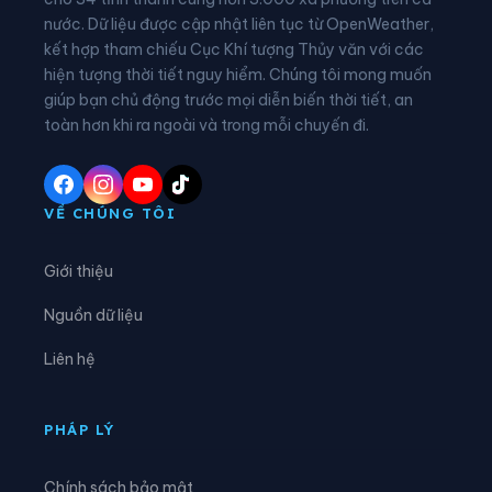
nước. Dữ liệu được cập nhật liên tục từ OpenWeather,
Xã Chợ Đồn
Xã Chợ Mới
kết hợp tham chiếu Cục Khí tượng Thủy văn với các
hiện tượng thời tiết nguy hiểm. Chúng tôi mong muốn
Xã Chợ Rã
Xã Côn Minh
giúp bạn chủ động trước mọi diễn biến thời tiết, an
Xã Cường Lợi
Xã Đại Phúc
toàn hơn khi ra ngoài và trong mỗi chuyến đi.
Xã Đại Từ
Xã Dân Tiến
Xã Điềm Thụy
Xã Định Hóa
VỀ CHÚNG TÔI
Xã Đồng Hỷ
Xã Đồng Phúc
Giới thiệu
Xã Đức Lương
Xã Hiệp Lực
Nguồn dữ liệu
Xã Hợp Thành
Xã Kim Phượng
Liên hệ
Xã La Bằng
Xã La Hiên
Xã Lam Vỹ
Xã Nà Phặc
PHÁP LÝ
Xã Na Rì
Xã Nam Cường
Chính sách bảo mật