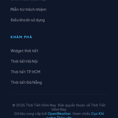
Xã Nam Hòa
Xã Ngân Sơn
Miễn trừ trách nhiệm
Xã Nghĩa Tá
Xã Nghiên Loan
Điều khoản sử dụng
Xã Nghinh Tường
Xã Phong Quang
Xã Phú Bình
Xã Phú Đình
KHÁM PHÁ
Xã Phú Lạc
Xã Phú Lương
Widget thời tiết
Xã Phú Thịnh
Xã Phủ Thông
Thời tiết Hà Nội
Xã Phú Xuyên
Xã Phúc Lộc
Thời tiết TP.HCM
Xã Phượng Tiến
Xã Quân Chu
Thời tiết Đà Nẵng
Xã Quảng Bạch
Xã Quang Sơn
Xã Sảng Mộc
Xã Tân Cương
© 2026 Thời Tiết Hôm Nay. Bản quyền thuộc về Thời Tiết
Hôm Nay
Xã Tân Khánh
Xã Tân Kỳ
Dữ liệu cung cấp bởi
OpenWeather
, tham chiếu
Cục Khí
tượng Thủy văn