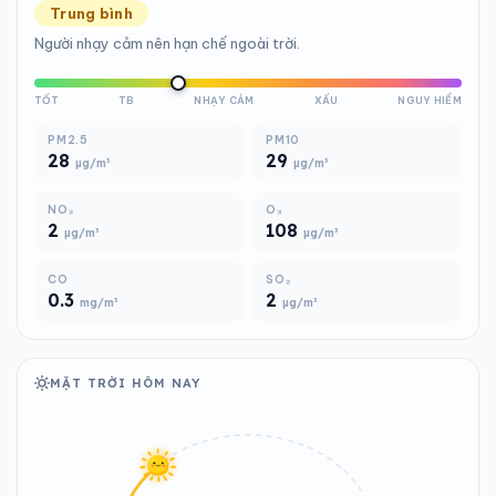
Trung bình
Người nhạy cảm nên hạn chế ngoài trời.
TỐT
TB
NHẠY CẢM
XẤU
NGUY HIỂM
PM2.5
PM10
28
29
µg/m³
µg/m³
NO₂
O₃
2
108
µg/m³
µg/m³
CO
SO₂
0.3
2
mg/m³
µg/m³
MẶT TRỜI HÔM NAY