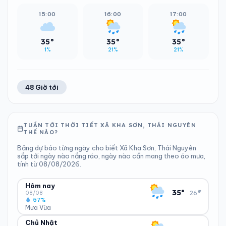
15:00
16:00
17:00
35°
35°
35°
1%
21%
21%
48 Giờ tới
TUẦN TỚI THỜI TIẾT XÃ KHA SƠN, THÁI NGUYÊN
THẾ NÀO?
Bảng dự báo từng ngày cho biết Xã Kha Sơn, Thái Nguyên
sắp tới ngày nào nắng ráo, ngày nào cần mang theo áo mưa,
tính từ 08/08/2026.
Hôm nay
▾
35°
26°
08/08
57%
Mưa Vừa
Chủ Nhật
ĐỘ ẨM
GIÓ