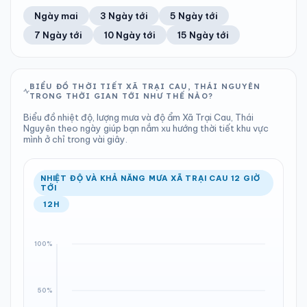
53%
8 km/h
12
Tốt
ĐIỂM SƯƠNG
% MƯA
6.34 mm
999 hPa
24°C
87%
Trung bình ngày
Tốc độ gió
Ngày mai
3 Ngày tới
5 Ngày tới
Chỉ số UV
Ước lượng
Tổng cả ngày
Bình thường
Ổn định
Khả năng mưa
7 Ngày tới
10 Ngày tới
15 Ngày tới
TIA UV
TẦM NHÌN
LƯỢNG MƯA
ÁP SUẤT
12
Tốt
ĐIỂM SƯƠNG
% MƯA
1.92 mm
999 hPa
24°C
100%
Chỉ số UV
Ước lượng
Tổng cả ngày
Bình thường
Ổn định
Khả năng mưa
BIỂU ĐỒ THỜI TIẾT XÃ TRẠI CAU, THÁI NGUYÊN
TRONG THỜI GIAN TỚI NHƯ THẾ NÀO?
LƯỢNG MƯA
ÁP SUẤT
ĐIỂM SƯƠNG
% MƯA
3.96 mm
998 hPa
24°C
96%
Biểu đồ nhiệt độ, lượng mưa và độ ẩm Xã Trại Cau, Thái
Tổng cả ngày
Bình thường
Nguyên theo ngày giúp bạn nắm xu hướng thời tiết khu vực
Ổn định
Khả năng mưa
mình ở chỉ trong vài giây.
ĐIỂM SƯƠNG
% MƯA
24°C
100%
Ổn định
Khả năng mưa
NHIỆT ĐỘ VÀ KHẢ NĂNG MƯA XÃ TRẠI CAU 12 GIỜ
TỚI
12H