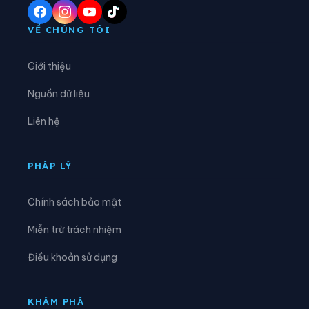
Xã Điềm Thụy
Xã Định Hóa
VỀ CHÚNG TÔI
Xã Đồng Hỷ
Xã Đồng Phúc
Giới thiệu
Xã Đức Lương
Xã Hiệp Lực
Nguồn dữ liệu
Xã Hợp Thành
Xã Kha Sơn
Liên hệ
Xã Kim Phượng
Xã La Bằng
Xã La Hiên
Xã Lam Vỹ
PHÁP LÝ
Xã Nà Phặc
Xã Na Rì
Chính sách bảo mật
Xã Nam Cường
Xã Nam Hòa
Miễn trừ trách nhiệm
Xã Ngân Sơn
Xã Nghĩa Tá
Điều khoản sử dụng
Xã Nghiên Loan
Xã Nghinh Tường
Xã Phong Quang
Xã Phú Bình
KHÁM PHÁ