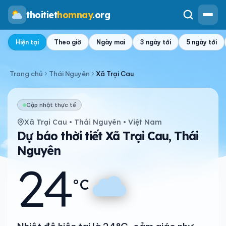
thoitiet
homnay
.org
Hiện tại
Theo giờ
Ngày mai
3 ngày tới
5 ngày tới
Trang chủ
Thái Nguyên
Xã Trại Cau
Cập nhật thực tế
Xã Trại Cau • Thái Nguyên • Việt Nam
Dự báo thời tiết Xã Trại Cau, Thái
Nguyên
24
°C