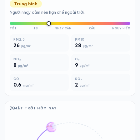
Trung bình
Người nhạy cảm nên hạn chế ngoài trời.
TỐT
TB
NHẠY CẢM
XẤU
NGUY HIỂM
PM2.5
PM10
26
28
µg/m³
µg/m³
NO₂
O₃
8
9
µg/m³
µg/m³
CO
SO₂
0.6
2
mg/m³
µg/m³
MẶT TRỜI HÔM NAY