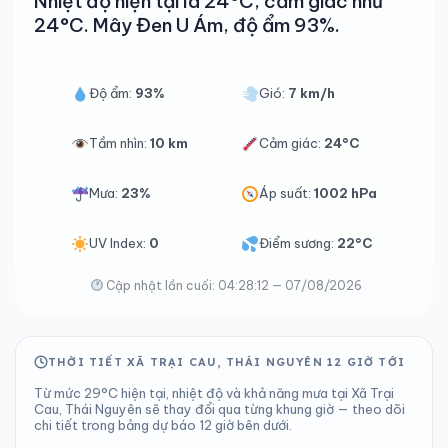
Nhiệt độ hiện tại là 24°C, cảm giác như
24°C. Mây Đen U Ám, độ ẩm 93%.
Độ ẩm:
93%
Gió:
7 km/h
Tầm nhìn:
10 km
Cảm giác:
24°C
Mưa:
23%
Áp suất:
1002 hPa
UV Index:
0
Điểm sương:
22°C
Cập nhật lần cuối: 04:28:12 — 07/08/2026
THỜI TIẾT XÃ TRẠI CAU, THÁI NGUYÊN 12 GIỜ TỚI
Từ mức 29°C hiện tại, nhiệt độ và khả năng mưa tại Xã Trại
Cau, Thái Nguyên sẽ thay đổi qua từng khung giờ — theo dõi
chi tiết trong bảng dự báo 12 giờ bên dưới.