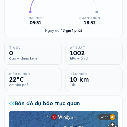
BÌNH MINH
HOÀNG HÔN
05:31
18:32
Ngày dài
13 giờ 1 phút
TIA UV
ÁP SUẤT
0
1002
Cao — dùng kem
hPa — ổn định
ĐIỂM SƯƠNG
TẦM NHÌN
22°C
10 km
Ẩm vừa phải
Tốt
Bản đồ dự báo trực quan