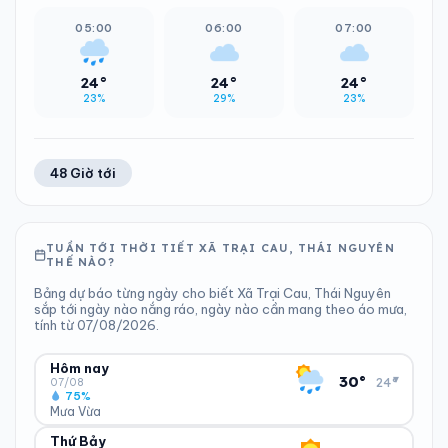
05:00
06:00
07:00
24°
24°
24°
23%
29%
23%
48 Giờ tới
TUẦN TỚI THỜI TIẾT XÃ TRẠI CAU, THÁI NGUYÊN
THẾ NÀO?
Bảng dự báo từng ngày cho biết Xã Trại Cau, Thái Nguyên
sắp tới ngày nào nắng ráo, ngày nào cần mang theo áo mưa,
tính từ 07/08/2026.
Hôm nay
▾
30°
24°
07/08
75%
Mưa Vừa
Thứ Bảy
ĐỘ ẨM
GIÓ