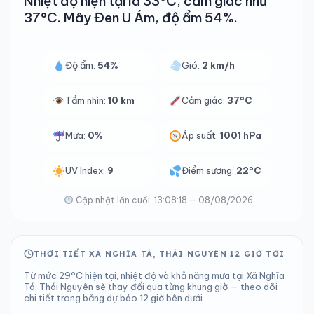
Nhiệt độ hiện tại là 33°C, cảm giác như
37°C. Mây Đen U Ám, độ ẩm 54%.
Độ ẩm:
54%
Gió:
2 km/h
Tầm nhìn:
10 km
Cảm giác:
37°C
Mưa:
0%
Áp suất:
1001 hPa
UV Index:
9
Điểm sương:
22°C
Cập nhật lần cuối: 13:08:18 — 08/08/2026
THỜI TIẾT XÃ NGHĨA TÁ, THÁI NGUYÊN 12 GIỜ TỚI
Từ mức 29°C hiện tại, nhiệt độ và khả năng mưa tại Xã Nghĩa
Tá, Thái Nguyên sẽ thay đổi qua từng khung giờ — theo dõi
chi tiết trong bảng dự báo 12 giờ bên dưới.