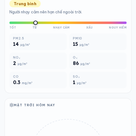
Trung bình
Người nhạy cảm nên hạn chế ngoài trời.
TỐT
TB
NHẠY CẢM
XẤU
NGUY HIỂM
PM2.5
PM10
14
15
µg/m³
µg/m³
NO₂
O₃
2
86
µg/m³
µg/m³
CO
SO₂
0.3
1
mg/m³
µg/m³
MẶT TRỜI HÔM NAY