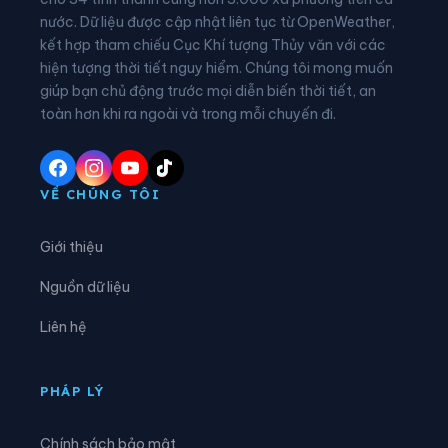
nước. Dữ liệu được cập nhật liên tục từ OpenWeather,
Xã Chợ Đồn
Xã Chợ Mới
kết hợp tham chiếu Cục Khí tượng Thủy văn với các
hiện tượng thời tiết nguy hiểm. Chúng tôi mong muốn
Xã Chợ Rã
Xã Côn Minh
giúp bạn chủ động trước mọi diễn biến thời tiết, an
Xã Cường Lợi
Xã Đại Phúc
toàn hơn khi ra ngoài và trong mỗi chuyến đi.
Xã Đại Từ
Xã Dân Tiến
Xã Điềm Thụy
Xã Định Hóa
VỀ CHÚNG TÔI
Xã Đồng Hỷ
Xã Đồng Phúc
Giới thiệu
Xã Đức Lương
Xã Hiệp Lực
Nguồn dữ liệu
Xã Hợp Thành
Xã Kha Sơn
Liên hệ
Xã Kim Phượng
Xã La Bằng
Xã La Hiên
Xã Lam Vỹ
PHÁP LÝ
Xã Nà Phặc
Xã Na Rì
Chính sách bảo mật