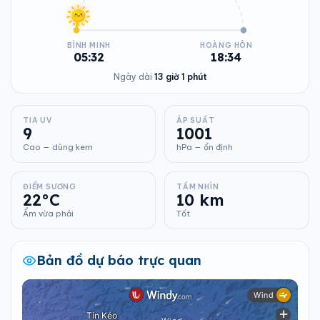
BÌNH MINH
HOÀNG HÔN
05:32
18:34
Ngày dài
13 giờ 1 phút
TIA UV
ÁP SUẤT
9
1001
Cao — dùng kem
hPa — ổn định
ĐIỂM SƯƠNG
TẦM NHÌN
22°C
10 km
Ẩm vừa phải
Tốt
Bản đồ dự báo trực quan