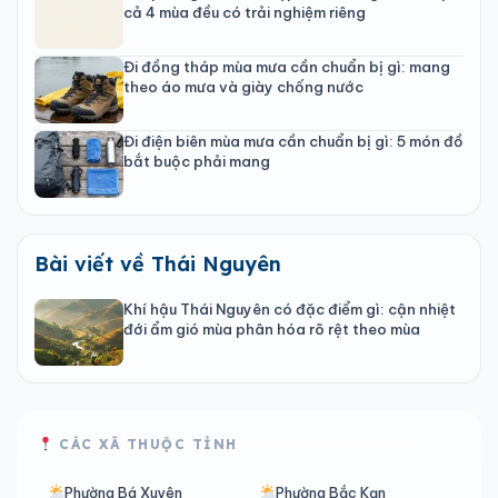
cả 4 mùa đều có trải nghiệm riêng
Đi đồng tháp mùa mưa cần chuẩn bị gì: mang
theo áo mưa và giày chống nước
Đi điện biên mùa mưa cần chuẩn bị gì: 5 món đồ
bắt buộc phải mang
Bài viết về Thái Nguyên
Khí hậu Thái Nguyên có đặc điểm gì: cận nhiệt
đới ẩm gió mùa phân hóa rõ rệt theo mùa
CÁC XÃ THUỘC TỈNH
Phường Bá Xuyên
Phường Bắc Kạn