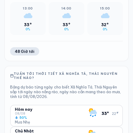
13:00
14:00
15:00
33°
33°
32°
0%
0%
0%
48 Giờ tới
TUẦN TỚI THỜI TIẾT XÃ NGHĨA TÁ, THÁI NGUYÊN
THẾ NÀO?
Bảng dự báo từng ngày cho biết Xã Nghĩa Tá, Thái Nguyên
sắp tới ngày nào nắng ráo, ngày nào cần mang theo áo mưa,
tính từ 08/08/2026.
Hôm nay
▾
33°
22°
08/08
50%
Mưa Nhẹ
Chủ Nhật
ĐỘ ẨM
GIÓ