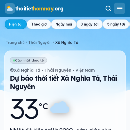
thoitiet
homnay
.org
Hiện tại
Theo giờ
Ngày mai
3 ngày tới
5 ngày tới
Trang chủ
Thái Nguyên
Xã Nghĩa Tá
Cập nhật thực tế
Xã Nghĩa Tá • Thái Nguyên • Việt Nam
Dự báo thời tiết Xã Nghĩa Tá, Thái
Nguyên
33
°C