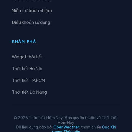
Xã Nam Cường
Xã Nam Hòa
Miễn trừ trách nhiệm
Xã Ngân Sơn
Xã Nghiên Loan
Điều khoản sử dụng
Xã Nghinh Tường
Xã Phong Quang
Xã Phú Bình
Xã Phú Đình
KHÁM PHÁ
Xã Phú Lạc
Xã Phú Lương
Widget thời tiết
Xã Phú Thịnh
Xã Phủ Thông
Thời tiết Hà Nội
Xã Phú Xuyên
Xã Phúc Lộc
Thời tiết TP.HCM
Xã Phượng Tiến
Xã Quân Chu
Thời tiết Đà Nẵng
Xã Quảng Bạch
Xã Quang Sơn
Xã Sảng Mộc
Xã Tân Cương
© 2026 Thời Tiết Hôm Nay. Bản quyền thuộc về Thời Tiết
Hôm Nay
Xã Tân Khánh
Xã Tân Kỳ
Dữ liệu cung cấp bởi
OpenWeather
, tham chiếu
Cục Khí
tượng Thủy văn