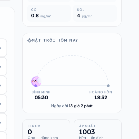
CO
SO₂
0.8
4
mg/m³
µg/m³
MẶT TRỜI HÔM NAY
▾
▾
▾
BÌNH MINH
HOÀNG HÔN
05:30
18:32
▾
Ngày dài
13 giờ 2 phút
▾
TIA UV
ÁP SUẤT
0
1003
Cao — dùng kem
hPa — ổn định