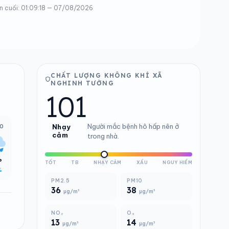
n cuối: 01:09:18 — 07/08/2026
CHẤT LƯỢNG KHÔNG KHÍ XÃ
NGHINH TƯỜNG
101
Người mắc bệnh hô hấp nên ở
00
Nhạy
cảm
trong nhà.
°
TỐT
TB
NHẠY CẢM
XẤU
NGUY HIỂM
%
PM2.5
PM10
36
38
µg/m³
µg/m³
NO₂
O₃
13
14
µg/m³
µg/m³