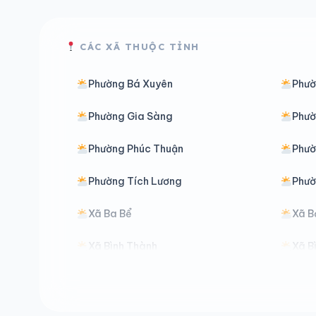
CÁC XÃ THUỘC TỈNH
Phường Bá Xuyên
Phườ
Phường Gia Sàng
Phườ
Phường Phúc Thuận
Phườ
Phường Tích Lương
Phườ
Xã Ba Bể
Xã B
Xã Bình Thành
Xã B
Xã Chợ Đồn
Xã C
Xã Cường Lợi
Xã Đ