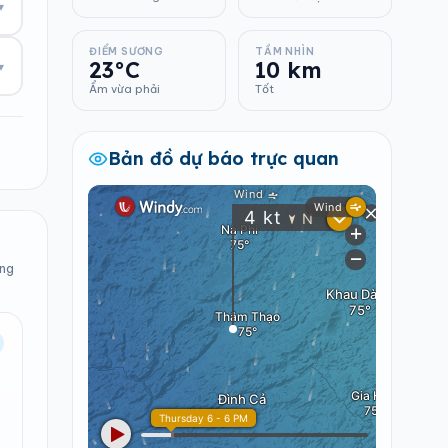
▾
ĐIỂM SƯƠNG
TẦM NHÌN
23°C
10 km
▾
Ẩm vừa phải
Tốt
Bản đồ dự báo trực quan
ong