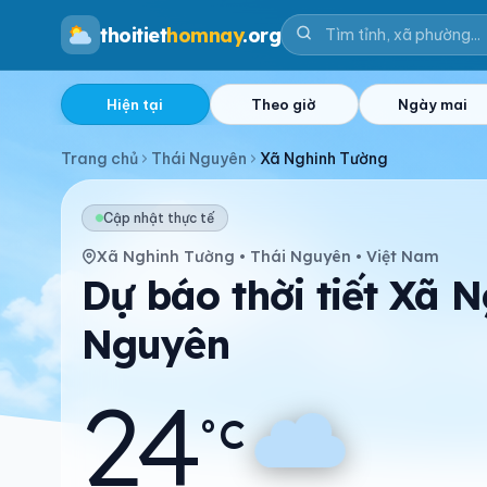
thoitiet
homnay
.org
Hiện tại
Theo giờ
Ngày mai
Trang chủ
Thái Nguyên
Xã Nghinh Tường
Cập nhật thực tế
Xã Nghinh Tường • Thái Nguyên • Việt Nam
Dự báo thời tiết Xã 
Nguyên
24
°C