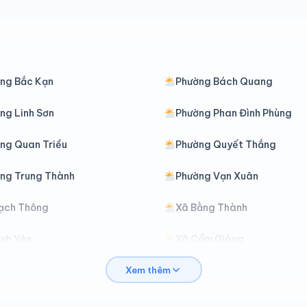
ng Bắc Kạn
Phường Bách Quang
ng Linh Sơn
Phường Phan Đình Phùng
ng Quan Triều
Phường Quyết Thắng
ng Trung Thành
Phường Vạn Xuân
ạch Thông
Xã Bằng Thành
ình Yên
Xã Cẩm Giàng
Xem thêm
hợ Mới
Xã Chợ Rã
ại Phúc
Xã Đại Từ