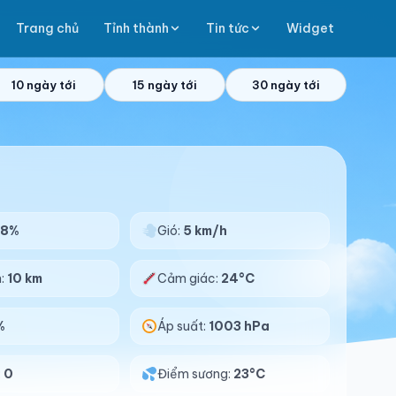
Trang chủ
Tỉnh thành
Tin tức
Widget
10 ngày tới
15 ngày tới
30 ngày tới
98%
Gió:
5 km/h
n:
10 km
Cảm giác:
24°C
%
Áp suất:
1003 hPa
:
0
Điểm sương:
23°C