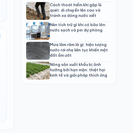
Cách thoát hiểm khi gặp lũ
quét: di chuyển lên cao và
tránh xa dòng nước xiết
Nên tích trữ gì khi có bão lớn:
nước sạch và pin dự phòng
Mưa lâm râm là gì: hiện tượng
nước rơi nhẹ liên tục khiến mặt
đất ẩm ướt
Nông sản xuất khẩu bị ảnh
hưởng bởi hạn mặn: thiệt hại
kinh tế và giải pháp thích ứng