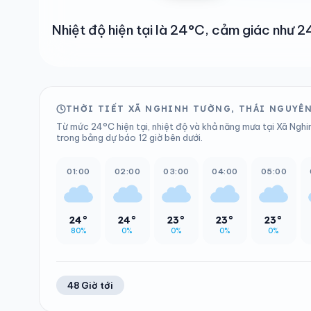
Nhiệt độ hiện tại là 24°C, cảm giác như
THỜI TIẾT XÃ NGHINH TƯỜNG, THÁI NGUYÊN
Từ mức 24°C hiện tại, nhiệt độ và khả năng mưa tại Xã Nghi
trong bảng dự báo 12 giờ bên dưới.
01:00
02:00
03:00
04:00
05:00
24°
24°
23°
23°
23°
80%
0%
0%
0%
0%
48 Giờ tới