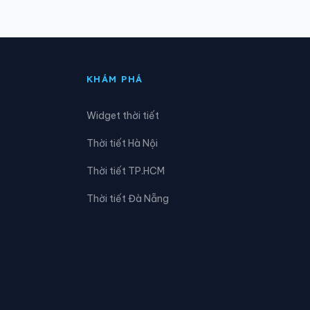
Xã Đồng Phúc
Xã Kha Sơn
KHÁM PHÁ
Xã Lam Vỹ
Widget thời tiết
Xã Nam Hòa
Thời tiết Hà Nội
Xã Phong Quang
Thời tiết TP.HCM
Xã Phú Lương
Thời tiết Đà Nẵng
Xã Phúc Lộc
Xã Quang Sơn
Xã Tân Kỳ