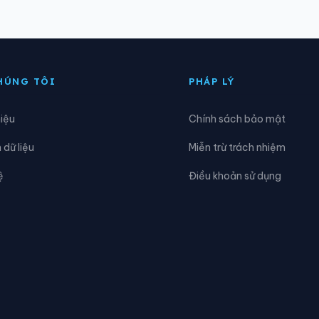
ịnh Hóa
Xã Đồng Hỷ
iệp Lực
Xã Hợp Thành
HÚNG TÔI
PHÁP LÝ
a Bằng
Xã La Hiên
hiệu
Chính sách bảo mật
a Rì
Xã Nam Cường
dữ liệu
Miễn trừ trách nhiệm
ghĩa Tá
Xã Nghiên Loan
ệ
Điều khoản sử dụng
hú Đình
Xã Phú Lạc
hủ Thông
Xã Phú Xuyên
uân Chu
Xã Quảng Bạch
ân Cương
Xã Tân Khánh