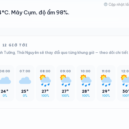
Cập nhật lầ
 24°C. Mây Cụm, độ ẩm 98%.
 12 GIỜ TỚI
nh Tường, Thái Nguyên sẽ thay đổi qua từng khung giờ — theo dõi chi tiết
06:00
07:00
08:00
09:00
10:00
11:00
12:
24°
25°
27°
27°
28°
29°
30
0%
0%
100%
100%
100%
100%
100