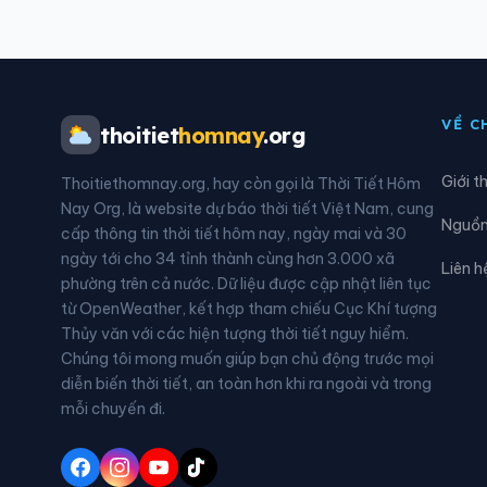
Xã Điềm Thụy
Xã Đ
Xã Đức Lương
Xã H
VỀ C
thoitiet
homnay
.org
Xã Kim Phượng
Xã L
Giới t
Thoitiethomnay.org, hay còn gọi là Thời Tiết Hôm
Xã Nà Phặc
Xã N
Nay Org, là website dự báo thời tiết Việt Nam, cung
Nguồn 
cấp thông tin thời tiết hôm nay, ngày mai và 30
Xã Ngân Sơn
Xã N
ngày tới cho 34 tỉnh thành cùng hơn 3.000 xã
Liên h
phường trên cả nước. Dữ liệu được cập nhật liên tục
Xã Phú Bình
Xã P
từ OpenWeather, kết hợp tham chiếu Cục Khí tượng
Thủy văn với các hiện tượng thời tiết nguy hiểm.
Xã Phú Thịnh
Xã P
Chúng tôi mong muốn giúp bạn chủ động trước mọi
diễn biến thời tiết, an toàn hơn khi ra ngoài và trong
Xã Phượng Tiến
Xã Q
mỗi chuyến đi.
Xã Sảng Mộc
Xã T