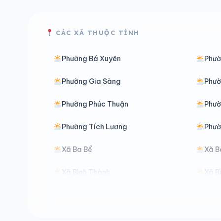
CÁC XÃ THUỘC TỈNH
Phường Bá Xuyên
Phườ
Phường Gia Sàng
Phườ
Phường Phúc Thuận
Phườ
Phường Tích Lương
Phườ
Xã Ba Bể
Xã B
Xã Bình Thành
Xã B
Xã Chợ Đồn
Xã C
Xã Cường Lợi
Xã Đ