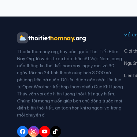
Xã Định Hóa
Xã Đ
Xã Hiệp Lực
Xã H
VỀ C
thoitiet
homnay
.org
Xã La Bằng
Xã L
Giới t
Thoitiethomnay.org, hay còn gọi là Thời Tiết Hôm
Xã Na Rì
Xã 
Nay Org, là website dự báo thời tiết Việt Nam, cung
Nguồn 
cấp thông tin thời tiết hôm nay, ngày mai và 30
Xã Nghĩa Tá
Xã N
ngày tới cho 34 tỉnh thành cùng hơn 3.000 xã
Liên h
phường trên cả nước. Dữ liệu được cập nhật liên tục
Xã Phú Bình
Xã P
từ OpenWeather, kết hợp tham chiếu Cục Khí tượng
Thủy văn với các hiện tượng thời tiết nguy hiểm.
Xã Phú Thịnh
Xã P
Chúng tôi mong muốn giúp bạn chủ động trước mọi
diễn biến thời tiết, an toàn hơn khi ra ngoài và trong
Xã Phượng Tiến
Xã Q
mỗi chuyến đi.
Xã Sảng Mộc
Xã T