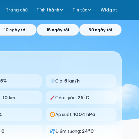
Trang chủ
Tỉnh thành
Tin tức
Widget
10 ngày tới
15 ngày tới
30 ngày tới
95%
Gió:
6 km/h
n:
10 km
Cảm giác:
26°C
%
Áp suất:
1004 hPa
:
0
Điểm sương:
24°C