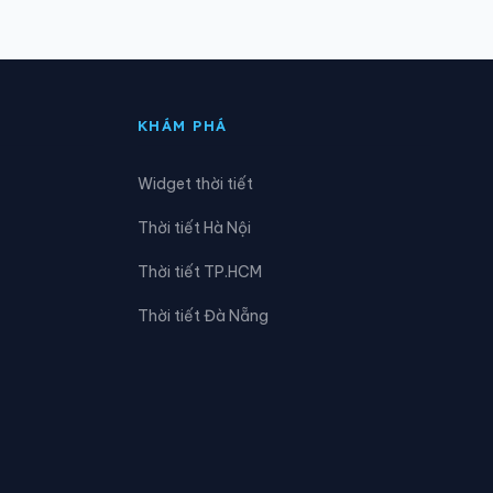
Xã Đức Lương
Xã Kim Phượng
KHÁM PHÁ
Xã Nà Phặc
Widget thời tiết
Xã Ngân Sơn
Thời tiết Hà Nội
Xã Phong Quang
Thời tiết TP.HCM
Xã Phú Lương
Thời tiết Đà Nẵng
Xã Phúc Lộc
Xã Quang Sơn
Xã Tân Kỳ