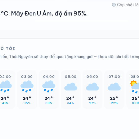
Cập nhật lầ
 26°C. Mây Đen U Ám, độ ẩm 95%.
IỜ TỚI
iến, Thái Nguyên sẽ thay đổi qua từng khung giờ — theo dõi chi tiết tron
02:00
03:00
04:00
05:00
06:00
07:00
08:
24°
24°
24°
24°
24°
25°
26
41%
35%
38%
34%
27%
22%
100