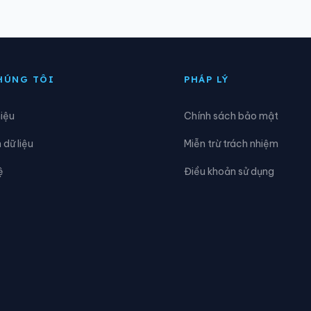
ồng Hỷ
Xã Đồng Phúc
ợp Thành
Xã Kha Sơn
HÚNG TÔI
PHÁP LÝ
a Hiên
Xã Lam Vỹ
hiệu
Chính sách bảo mật
Nam Cường
Xã Nam Hòa
dữ liệu
Miễn trừ trách nhiệm
ghiên Loan
Xã Nghinh Tường
ệ
Điều khoản sử dụng
hú Đình
Xã Phú Lạc
hủ Thông
Xã Phú Xuyên
uân Chu
Xã Quảng Bạch
ân Cương
Xã Tân Khánh