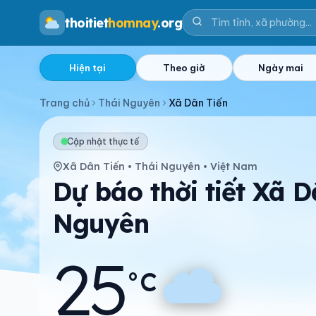
thoitiet
homnay
.org
Hiện tại
Theo giờ
Ngày mai
Trang chủ
Thái Nguyên
Xã Dân Tiến
Cập nhật thực tế
Xã Dân Tiến • Thái Nguyên • Việt Nam
Dự báo thời tiết Xã D
Nguyên
25
°C