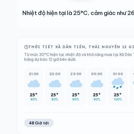
Nhiệt độ hiện tại là 25°C, cảm giác như
THỜI TIẾT XÃ DÂN TIẾN, THÁI NGUYÊN 12 G
Từ mức 30°C hiện tại, nhiệt độ và khả năng mưa tại Xã Dân T
bảng dự báo 12 giờ bên dưới.
21:00
22:00
23:00
00:00
01:00
25°
25°
25°
25°
25°
80%
80%
80%
80%
100%
48 Giờ tới