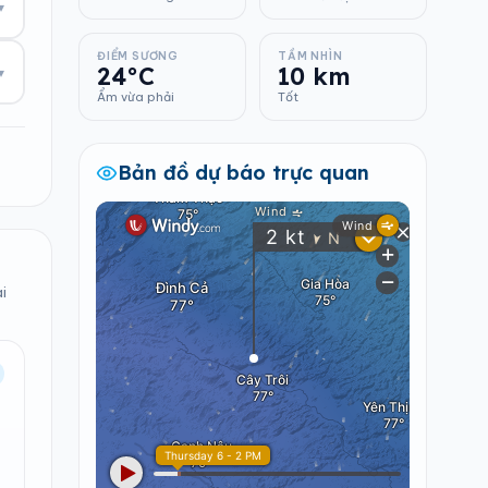
▾
ĐIỂM SƯƠNG
TẦM NHÌN
24°C
10 km
▾
Ẩm vừa phải
Tốt
Bản đồ dự báo trực quan
i