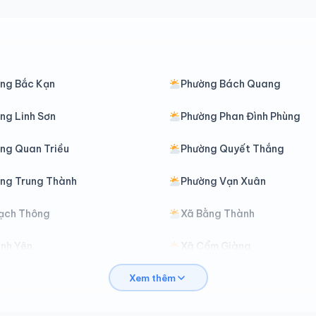
ng Bắc Kạn
Phường Bách Quang
ng Linh Sơn
Phường Phan Đình Phùng
ng Quan Triều
Phường Quyết Thắng
ng Trung Thành
Phường Vạn Xuân
ạch Thông
Xã Bằng Thành
ình Yên
Xã Cẩm Giàng
Xem thêm
hợ Mới
Xã Chợ Rã
ại Phúc
Xã Đại Từ