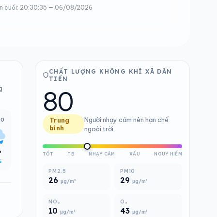
n cuối: 20:30:35 — 06/08/2026
CHẤT LƯỢNG KHÔNG KHÍ XÃ DÂN
TIẾN
80
g
Người nhạy cảm nên hạn chế
00
Trung
bình
ngoài trời.
°
TỐT
TB
NHẠY CẢM
XẤU
NGUY HIỂM
%
PM2.5
PM10
26
29
µg/m³
µg/m³
NO₂
O₃
10
43
µg/m³
µg/m³