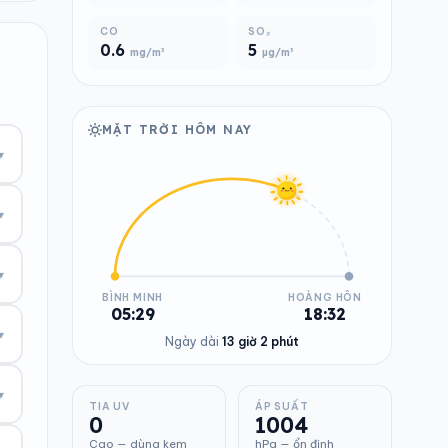
CO
SO₂
0.6
5
mg/m³
µg/m³
MẶT TRỜI HÔM NAY
▾
▾
▾
BÌNH MINH
HOÀNG HÔN
05:29
18:32
▾
Ngày dài
13 giờ 2 phút
▾
TIA UV
ÁP SUẤT
0
1004
Cao — dùng kem
hPa — ổn định