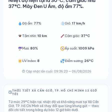
Nhiệt độ hiện tại là 30°C, cảm giác như
37°C. Mây Đen U Ám, độ ẩm 77%.
Độ ẩm:
77%
Gió:
17 km/h
Tầm nhìn:
10 km
Cảm giác:
37°C
Mưa:
80%
Áp suất:
1009 hPa
UV Index:
8
Điểm sương:
26°C
Cập nhật lần cuối: 09:36:23 — 06/08/2026
THỜI TIẾT XÃ CẦN GIỜ, TP. HỒ CHÍ MINH 12 GIỜ
TỚI
Từ mức 29°C hiện tại, nhiệt độ và khả năng mưa tại Xã Cần
Giờ, TP. Hồ Chí Minh sẽ thay đổi qua từng khung giờ — theo
dõi chi tiết trong bảng dự báo 12 giờ bên dưới.