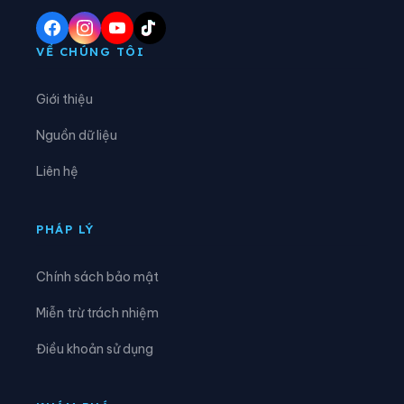
Phường Cầu Kiệu
Phường Cầu Ông Lãnh
Phường Chánh Hiệp
Phường Chánh Hưng
VỀ CHÚNG TÔI
Phường Chánh Phú Hòa
Phường Chợ Lớn
Giới thiệu
Phường Chợ Quán
Phường Dĩ An
Nguồn dữ liệu
Phường Diên Hồng
Phường Đông Hòa
Liên hệ
Phường Đông Hưng Thuận
Phường Đức Nhuận
Phường Gia Định
Phường Gò Vấp
PHÁP LÝ
Phường Hạnh Thông
Phường Hiệp Bình
Chính sách bảo mật
Phường Hòa Bình
Phường Hòa Hưng
Miễn trừ trách nhiệm
Phường Hòa Lợi
Phường Khánh Hội
Điều khoản sử dụng
Phường Lái Thiêu
Phường Linh Xuân