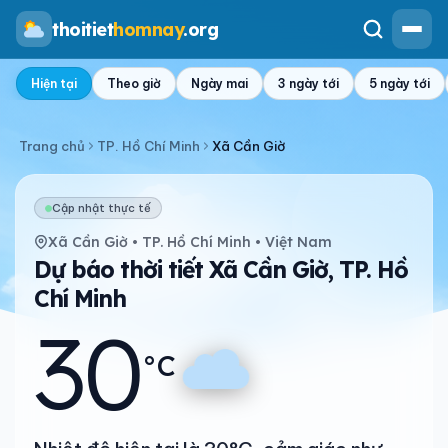
thoitiet
homnay
.org
Hiện tại
Theo giờ
Ngày mai
3 ngày tới
5 ngày tới
Trang chủ
TP. Hồ Chí Minh
Xã Cần Giờ
Cập nhật thực tế
Xã Cần Giờ • TP. Hồ Chí Minh • Việt Nam
Dự báo thời tiết Xã Cần Giờ, TP. Hồ
Chí Minh
30
°C