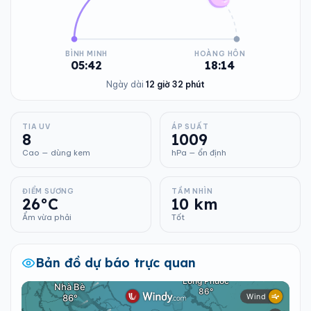
BÌNH MINH
HOÀNG HÔN
05:42
18:14
Ngày dài
12 giờ 32 phút
TIA UV
ÁP SUẤT
8
1009
Cao — dùng kem
hPa — ổn định
ĐIỂM SƯƠNG
TẦM NHÌN
26°C
10 km
Ẩm vừa phải
Tốt
Bản đồ dự báo trực quan