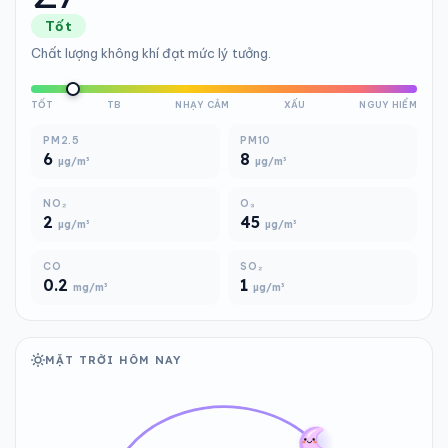
Tốt
Chất lượng không khí đạt mức lý tưởng.
TỐT
TB
NHẠY CẢM
XẤU
NGUY HIỂM
PM2.5
PM10
6
8
µg/m³
µg/m³
NO₂
O₃
2
45
µg/m³
µg/m³
CO
SO₂
0.2
1
mg/m³
µg/m³
MẶT TRỜI HÔM NAY