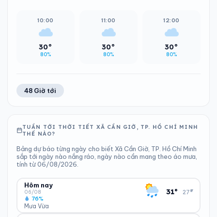
10:00
11:00
12:00
30°
30°
30°
80%
80%
80%
48 Giờ tới
TUẦN TỚI THỜI TIẾT XÃ CẦN GIỜ, TP. HỒ CHÍ MINH
THẾ NÀO?
Bảng dự báo từng ngày cho biết Xã Cần Giờ, TP. Hồ Chí Minh
sắp tới ngày nào nắng ráo, ngày nào cần mang theo áo mưa,
tính từ 06/08/2026.
Hôm nay
▾
31°
27°
06/08
76%
Mưa Vừa