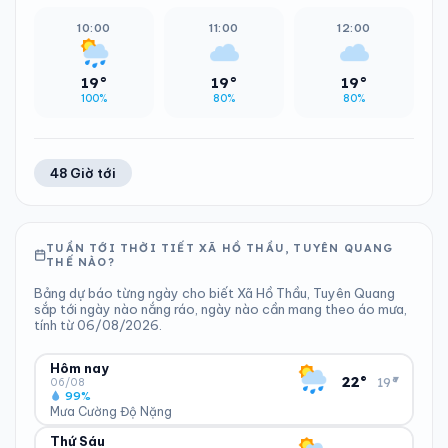
10:00
11:00
12:00
19°
19°
19°
100%
80%
80%
48 Giờ tới
TUẦN TỚI THỜI TIẾT XÃ HỒ THẦU, TUYÊN QUANG
THẾ NÀO?
Bảng dự báo từng ngày cho biết Xã Hồ Thầu, Tuyên Quang
sắp tới ngày nào nắng ráo, ngày nào cần mang theo áo mưa,
tính từ 06/08/2026.
Hôm nay
▾
22°
19°
06/08
99%
Mưa Cường Độ Nặng
Thứ Sáu
ĐỘ ẨM
GIÓ