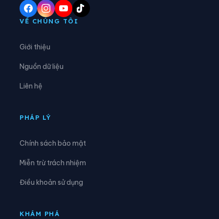
Xã Hoàng Su Phì
Xã Hồng Sơn
VỀ CHÚNG TÔI
Xã Hồng Thái
Xã Hùng An
Giới thiệu
Xã Hùng Đức
Xã Hùng Lợi
Nguồn dữ liệu
Xã Khâu Vai
Xã Khuôn Lùng
Liên hệ
Xã Kiên Đài
Xã Kiến Thiết
Xã Kim Bình
Xã Lâm Bình
PHÁP LÝ
Xã Lao Chải
Xã Liên Hiệp
Chính sách bảo mật
Xã Linh Hồ
Xã Lực Hành
Miễn trừ trách nhiệm
Xã Lũng Cú
Xã Lũng Phìn
Điều khoản sử dụng
Xã Lùng Tám
Xã Mậu Duệ
Xã Mèo Vạc
Xã Minh Ngọc
KHÁM PHÁ