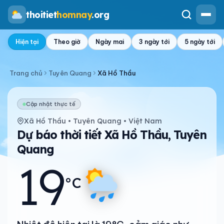
thoitiet
homnay
.org
Hiện tại
Theo giờ
Ngày mai
3 ngày tới
5 ngày tới
Trang chủ
Tuyên Quang
Xã Hồ Thầu
Cập nhật thực tế
Xã Hồ Thầu • Tuyên Quang • Việt Nam
Dự báo thời tiết Xã Hồ Thầu, Tuyên
Quang
19
°C