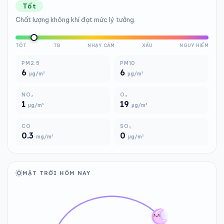
Tốt
Chất lượng không khí đạt mức lý tưởng.
TỐT
TB
NHẠY CẢM
XẤU
NGUY HIỂM
PM2.5
PM10
6
6
µg/m³
µg/m³
NO₂
O₃
1
19
µg/m³
µg/m³
CO
SO₂
0.3
0
mg/m³
µg/m³
MẶT TRỜI HÔM NAY