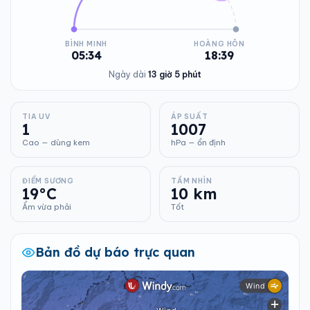
BÌNH MINH
HOÀNG HÔN
05:34
18:39
Ngày dài
13 giờ 5 phút
TIA UV
ÁP SUẤT
1
1007
Cao — dùng kem
hPa — ổn định
ĐIỂM SƯƠNG
TẦM NHÌN
19°C
10 km
Ẩm vừa phải
Tốt
Bản đồ dự báo trực quan