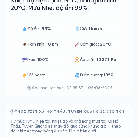
Nhiệt độ hiện tại là 19°C, cảm giác như
20°C. Mưa Nhẹ, độ ẩm 99%.
Độ ẩm:
99%
Gió:
1 km/h
Tầm nhìn:
10 km
Cảm giác:
20°C
Mưa:
100%
Áp suất:
1007 hPa
UV Index:
1
Điểm sương:
19°C
Cập nhật lần cuối: 09:35:37 — 06/08/2026
THỜI TIẾT XÃ HỒ THẦU, TUYÊN QUANG 12 GIỜ TỚI
Từ mức 19°C hiện tại, nhiệt độ và khả năng mưa tại Xã Hồ
Thầu, Tuyên Quang sẽ thay đổi qua từng khung giờ — theo
dõi chi tiết trong bảng dự báo 12 giờ bên dưới.