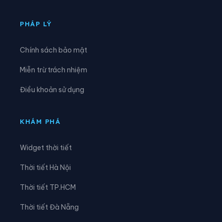
Xã Khuôn Lùng
Xã Kiên Đài
Xã Kiến Thiết
Xã Kim Bình
PHÁP LÝ
Xã Lâm Bình
Xã Lao Chải
Chính sách bảo mật
Xã Liên Hiệp
Xã Linh Hồ
Miễn trừ trách nhiệm
Xã Lực Hành
Xã Lũng Cú
Điều khoản sử dụng
Xã Lũng Phìn
Xã Lùng Tám
Xã Mậu Duệ
Xã Mèo Vạc
KHÁM PHÁ
Xã Minh Ngọc
Xã Minh Quang
Widget thời tiết
Xã Minh Sơn
Xã Minh Tân
Thời tiết Hà Nội
Xã Minh Thanh
Xã Nà Hang
Thời tiết TP.HCM
Xã Nấm Dẩn
Xã Nậm Dịch
Thời tiết Đà Nẵng
Xã Nghĩa Thuận
Xã Ngọc Đường