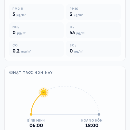
PM2.5
PM10
3
3
µg/m³
µg/m³
NO₂
O₃
0
53
µg/m³
µg/m³
CO
SO₂
0.2
0
mg/m³
µg/m³
MẶT TRỜI HÔM NAY
BÌNH MINH
HOÀNG HÔN
06:00
18:00