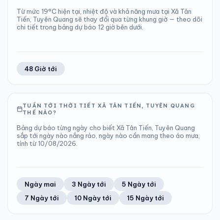
Từ mức 19°C hiện tại, nhiệt độ và khả năng mưa tại Xã Tân
Tiến, Tuyên Quang sẽ thay đổi qua từng khung giờ — theo dõi
chi tiết trong bảng dự báo 12 giờ bên dưới.
48 Giờ tới
TUẦN TỚI THỜI TIẾT XÃ TÂN TIẾN, TUYÊN QUANG
THẾ NÀO?
Bảng dự báo từng ngày cho biết Xã Tân Tiến, Tuyên Quang
sắp tới ngày nào nắng ráo, ngày nào cần mang theo áo mưa,
tính từ 10/08/2026.
Ngày mai
3 Ngày tới
5 Ngày tới
7 Ngày tới
10 Ngày tới
15 Ngày tới