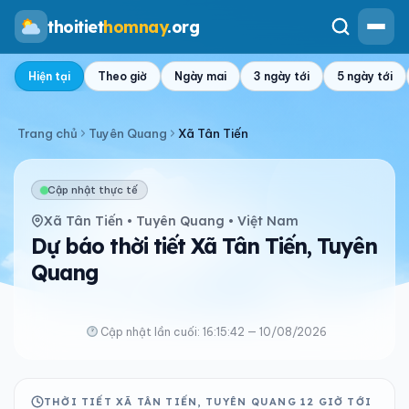
thoitiet
homnay
.org
Hiện tại
Theo giờ
Ngày mai
3 ngày tới
5 ngày tới
Trang chủ
Tuyên Quang
Xã Tân Tiến
Cập nhật thực tế
Xã Tân Tiến • Tuyên Quang • Việt Nam
Dự báo thời tiết Xã Tân Tiến, Tuyên
Quang
Cập nhật lần cuối: 16:15:42 — 10/08/2026
THỜI TIẾT XÃ TÂN TIẾN, TUYÊN QUANG 12 GIỜ TỚI