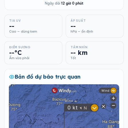
Ngày dài
12 giờ 0 phút
TIA UV
ÁP SUẤT
--
--
Cao — dùng kem
hPa — ổn định
ĐIỂM SƯƠNG
TẦM NHÌN
--°C
-- km
Ẩm vừa phải
Tốt
Bản đồ dự báo trực quan