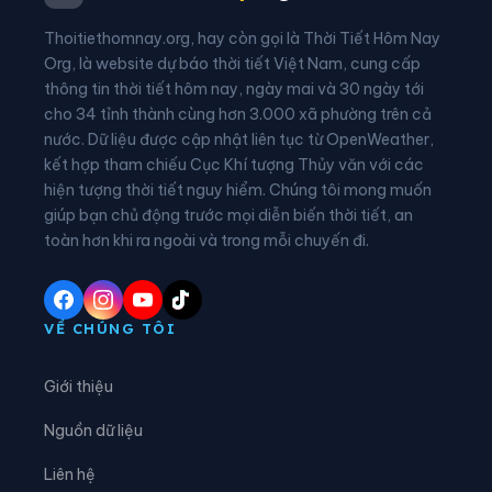
Xã Cán Tỷ
Xã Cao Bồ
Thoitiethomnay.org, hay còn gọi là Thời Tiết Hôm Nay
Xã Chiêm Hoá
Xã Côn Lôn
Org, là website dự báo thời tiết Việt Nam, cung cấp
thông tin thời tiết hôm nay, ngày mai và 30 ngày tới
Xã Đồng Tâm
Xã Đông Thọ
cho 34 tỉnh thành cùng hơn 3.000 xã phường trên cả
nước. Dữ liệu được cập nhật liên tục từ OpenWeather,
Xã Đồng Văn
Xã Đồng Yên
kết hợp tham chiếu Cục Khí tượng Thủy văn với các
hiện tượng thời tiết nguy hiểm. Chúng tôi mong muốn
Xã Du Già
Xã Đường Hồng
giúp bạn chủ động trước mọi diễn biến thời tiết, an
Xã Đường Thượng
Xã Giáp Trung
toàn hơn khi ra ngoài và trong mỗi chuyến đi.
Xã Hàm Yên
Xã Hồ Thầu
Xã Hòa An
Xã Hoàng Su Phì
VỀ CHÚNG TÔI
Xã Hồng Sơn
Xã Hồng Thái
Giới thiệu
Xã Hùng An
Xã Hùng Đức
Nguồn dữ liệu
Xã Hùng Lợi
Xã Khâu Vai
Liên hệ