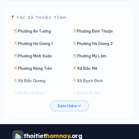
CÁC XÃ THUỘC TỈNH
Phường An Tường
Phường Bình Thuận
Phường Hà Giang 1
Phường Hà Giang 2
Phường Minh Xuân
Phường Mỹ Lâm
Phường Nông Tiến
Xã Bắc Mê
Xã Bắc Quang
Xã Bạch Đích
Xã Bạch Ngọc
Xã Bạch Xa
Xã Bản Máy
Xã Bằng Hành
Xem thêm
Xã Bằng Lang
Xã Bình An
Xã Bình Ca
Xã Bình Xa
thoitiet
homnay
.org