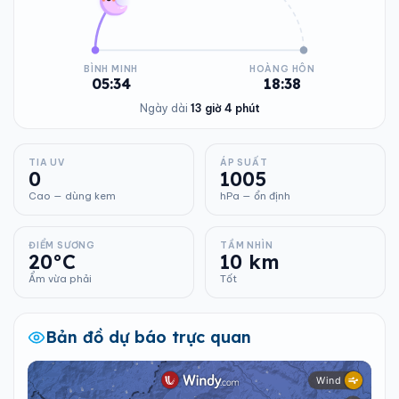
BÌNH MINH
HOÀNG HÔN
05:34
18:38
Ngày dài
13 giờ 4 phút
TIA UV
ÁP SUẤT
0
1005
Cao — dùng kem
hPa — ổn định
ĐIỂM SƯƠNG
TẦM NHÌN
20°C
10 km
Ẩm vừa phải
Tốt
Bản đồ dự báo trực quan