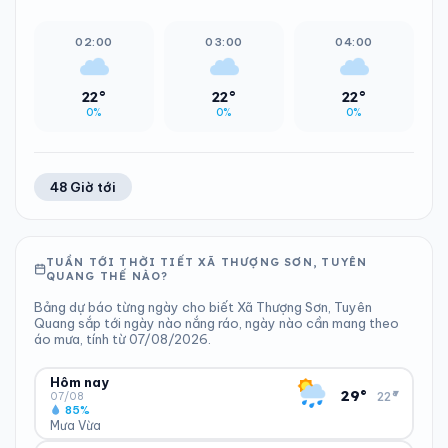
02:00
03:00
04:00
22°
22°
22°
0%
0%
0%
48 Giờ tới
TUẦN TỚI THỜI TIẾT XÃ THƯỢNG SƠN, TUYÊN
QUANG THẾ NÀO?
Bảng dự báo từng ngày cho biết Xã Thượng Sơn, Tuyên
Quang sắp tới ngày nào nắng ráo, ngày nào cần mang theo
áo mưa, tính từ 07/08/2026.
Hôm nay
▾
29°
22°
07/08
85%
Mưa Vừa