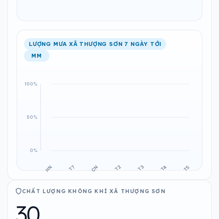
LƯỢNG MƯA XÃ THƯỢNG SƠN 7 NGÀY TỚI
MM
CHẤT LƯỢNG KHÔNG KHÍ XÃ THƯỢNG SƠN
30