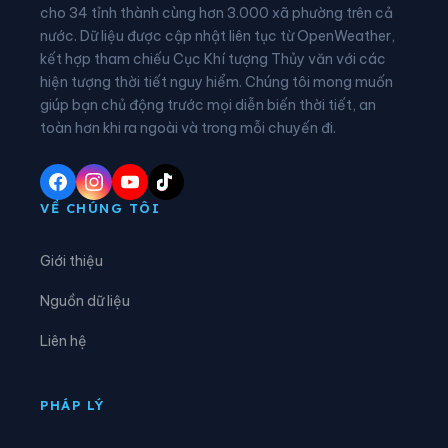
Xã Đồng Tâm
Xã Đông Thọ
cho 34 tỉnh thành cùng hơn 3.000 xã phường trên cả
nước. Dữ liệu được cập nhật liên tục từ OpenWeather,
Xã Đồng Văn
Xã Đồng Yên
kết hợp tham chiếu Cục Khí tượng Thủy văn với các
hiện tượng thời tiết nguy hiểm. Chúng tôi mong muốn
Xã Du Già
Xã Đường Hồng
giúp bạn chủ động trước mọi diễn biến thời tiết, an
Xã Đường Thượng
Xã Giáp Trung
toàn hơn khi ra ngoài và trong mỗi chuyến đi.
Xã Hàm Yên
Xã Hồ Thầu
Xã Hòa An
Xã Hoàng Su Phì
VỀ CHÚNG TÔI
Xã Hồng Sơn
Xã Hồng Thái
Giới thiệu
Xã Hùng An
Xã Hùng Đức
Nguồn dữ liệu
Xã Hùng Lợi
Xã Khâu Vai
Liên hệ
Xã Khuôn Lùng
Xã Kiên Đài
Xã Kiến Thiết
Xã Kim Bình
PHÁP LÝ
Xã Lâm Bình
Xã Lao Chải