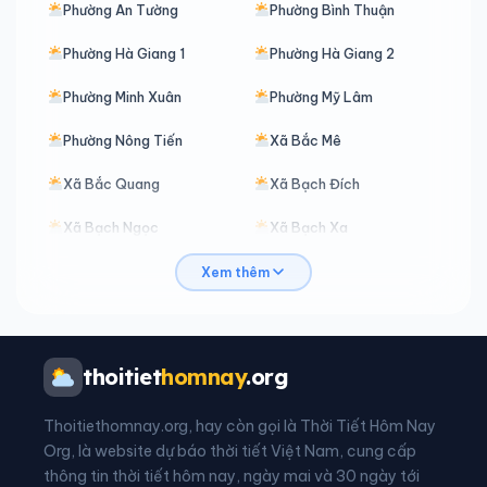
Phường An Tường
Phường Bình Thuận
Phường Hà Giang 1
Phường Hà Giang 2
Phường Minh Xuân
Phường Mỹ Lâm
Phường Nông Tiến
Xã Bắc Mê
Xã Bắc Quang
Xã Bạch Đích
Xã Bạch Ngọc
Xã Bạch Xa
Xã Bản Máy
Xã Bằng Hành
Xem thêm
Xã Bằng Lang
Xã Bình An
Xã Bình Ca
Xã Bình Xa
thoitiet
homnay
.org
Xã Cán Tỷ
Xã Cao Bồ
Thoitiethomnay.org, hay còn gọi là Thời Tiết Hôm Nay
Xã Chiêm Hoá
Xã Côn Lôn
Org, là website dự báo thời tiết Việt Nam, cung cấp
thông tin thời tiết hôm nay, ngày mai và 30 ngày tới