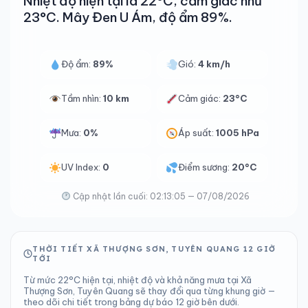
Nhiệt độ hiện tại là 22°C, cảm giác như
23°C. Mây Đen U Ám, độ ẩm 89%.
Độ ẩm:
89%
Gió:
4 km/h
Tầm nhìn:
10 km
Cảm giác:
23°C
Mưa:
0%
Áp suất:
1005 hPa
UV Index:
0
Điểm sương:
20°C
Cập nhật lần cuối: 02:13:05 — 07/08/2026
THỜI TIẾT XÃ THƯỢNG SƠN, TUYÊN QUANG 12 GIỜ
TỚI
Từ mức 22°C hiện tại, nhiệt độ và khả năng mưa tại Xã
Thượng Sơn, Tuyên Quang sẽ thay đổi qua từng khung giờ —
theo dõi chi tiết trong bảng dự báo 12 giờ bên dưới.