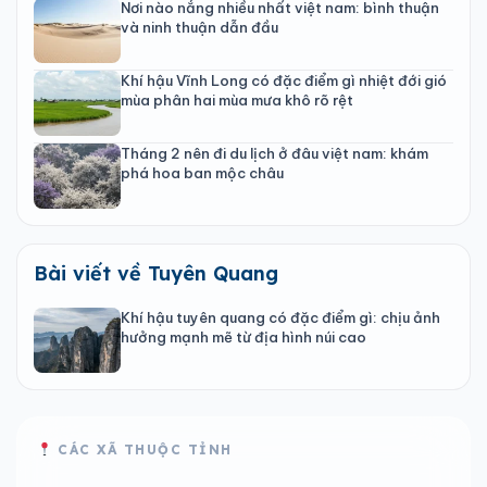
Nơi nào nắng nhiều nhất việt nam: bình thuận
và ninh thuận dẫn đầu
Khí hậu Vĩnh Long có đặc điểm gì nhiệt đới gió
mùa phân hai mùa mưa khô rõ rệt
Tháng 2 nên đi du lịch ở đâu việt nam: khám
phá hoa ban mộc châu
Bài viết về Tuyên Quang
Khí hậu tuyên quang có đặc điểm gì: chịu ảnh
hưởng mạnh mẽ từ địa hình núi cao
CÁC XÃ THUỘC TỈNH