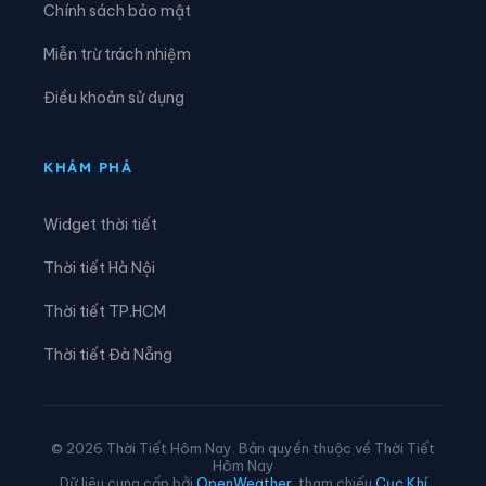
Chính sách bảo mật
Xã Liên Hiệp
Xã Linh Hồ
Miễn trừ trách nhiệm
Xã Lực Hành
Xã Lũng Cú
Điều khoản sử dụng
Xã Lũng Phìn
Xã Lùng Tám
Xã Mậu Duệ
Xã Mèo Vạc
KHÁM PHÁ
Xã Minh Ngọc
Xã Minh Quang
Widget thời tiết
Xã Minh Sơn
Xã Minh Tân
Thời tiết Hà Nội
Xã Minh Thanh
Xã Nà Hang
Thời tiết TP.HCM
Xã Nấm Dẩn
Xã Nậm Dịch
Thời tiết Đà Nẵng
Xã Nghĩa Thuận
Xã Ngọc Đường
Xã Ngọc Long
Xã Nhữ Khê
© 2026 Thời Tiết Hôm Nay. Bản quyền thuộc về Thời Tiết
Hôm Nay
Xã Niêm Sơn
Xã Pà Vầy Sủ
Dữ liệu cung cấp bởi
OpenWeather
, tham chiếu
Cục Khí