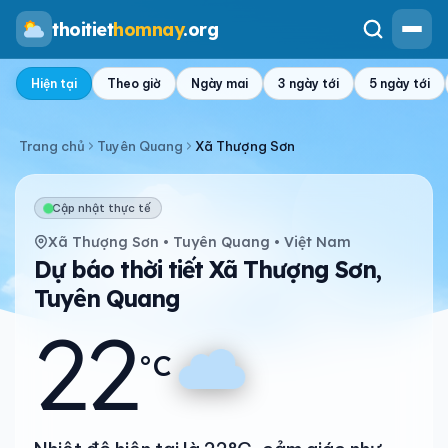
thoitiet
homnay
.org
Hiện tại
Theo giờ
Ngày mai
3 ngày tới
5 ngày tới
Trang chủ
Tuyên Quang
Xã Thượng Sơn
Cập nhật thực tế
Xã Thượng Sơn • Tuyên Quang • Việt Nam
Dự báo thời tiết Xã Thượng Sơn,
Tuyên Quang
22
°C