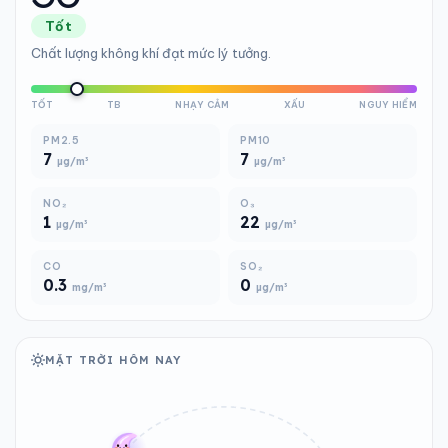
Tốt
Chất lượng không khí đạt mức lý tưởng.
TỐT
TB
NHẠY CẢM
XẤU
NGUY HIỂM
PM2.5
PM10
7
7
µg/m³
µg/m³
NO₂
O₃
1
22
µg/m³
µg/m³
CO
SO₂
0.3
0
mg/m³
µg/m³
MẶT TRỜI HÔM NAY